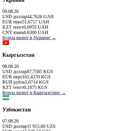
09.08.26
USD
доллар
44,7626
UAH
EUR
евро
51,6717
UAH
KZT
тенге
0,0955
UAH
CNY
юань
6,6300
UAH
Курсы валют в
Украине
→
Кыргызстан
08.08.26
USD
доллар
87,7585
KGS
EUR
евро
101,4370
KGS
RUB
рубль
1,0714
KGS
KZT
тенге
0,1875
KGS
Курсы валют в
Кыргызстане
→
Узбекистан
07.08.26
USD
доллар
11 915,60
UZS