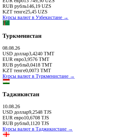
EUR
евро
13 749,50
UZS
RUB
рубль
146,19
UZS
KZT
тенге
25,45
UZS
Курсы валют в
Узбекистане
→
Туркменистан
08.08.26
USD
доллар
3,4240
TMT
EUR
евро
3,9576
TMT
RUB
рубль
0,0418
TMT
KZT
тенге
0,0073
TMT
Курсы валют в
Туркменистане
→
Таджикистан
10.08.26
USD
доллар
9,2548
TJS
EUR
евро
10,6708
TJS
RUB
рубль
0,1120
TJS
Курсы валют в
Таджикистане
→