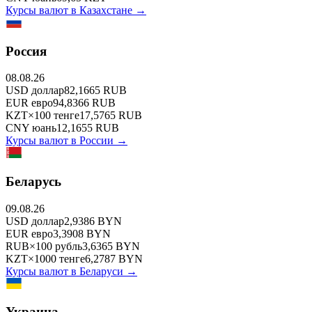
Курсы валют в
Казахстане
→
Россия
08.08.26
USD
доллар
82,1665
RUB
EUR
евро
94,8366
RUB
KZT
×
100
тенге
17,5765
RUB
CNY
юань
12,1655
RUB
Курсы валют в
России
→
Беларусь
09.08.26
USD
доллар
2,9386
BYN
EUR
евро
3,3908
BYN
RUB
×
100
рубль
3,6365
BYN
KZT
×
1000
тенге
6,2787
BYN
Курсы валют в
Беларуси
→
Украина