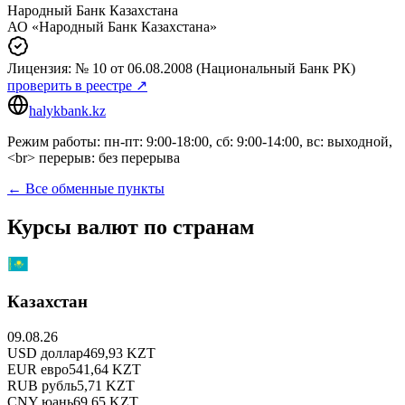
Народный Банк Казахстана
АО «Народный Банк Казахстана»
Лицензия:
№ 10
от 06.08.2008
(Национальный Банк РК)
проверить в реестре ↗
halykbank.kz
Режим работы: пн-пт: 9:00-18:00, сб: 9:00-14:00, вс: выходной,
<br> перерыв: без перерыва
← Все обменные пункты
Курсы валют по странам
Казахстан
09.08.26
USD
доллар
469,93
KZT
EUR
евро
541,64
KZT
RUB
рубль
5,71
KZT
CNY
юань
69,65
KZT