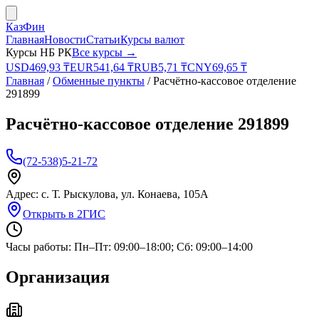
КазФин
Главная
Новости
Статьи
Курсы валют
Курсы НБ РК
Все курсы →
USD
469,93
₸
EUR
541,64
₸
RUB
5,71
₸
CNY
69,65
₸
Главная
/
Обменные пункты
/
Расчётно-кассовое отделение
291899
Расчётно-кассовое отделение 291899
(72-538)5-21-72
Адрес:
с. Т. Рыскулова, ул. Конаева, 105А
Открыть в 2ГИС
Часы работы:
Пн–Пт: 09:00–18:00; Сб: 09:00–14:00
Организация