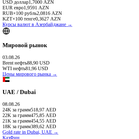
USD
доллар
1,7000
AZN
EUR
евро
1,9591
AZN
RUB
×
100
рубль
2,0816
AZN
KZT
×
100
тенге
0,3627
AZN
Курсы валют в
Азербайджане
→
Мировой рынок
03.08.26
Brent
нефть
88,90
USD
WTI
нефть
81,96
USD
Цены мирового рынка →
UAE / Dubai
08.08.26
24K
за грамм
518,97
AED
22K
за грамм
475,85
AED
21K
за грамм
454,55
AED
18K
за грамм
389,62
AED
Gold rate in Dubai, UAE →
КазФин