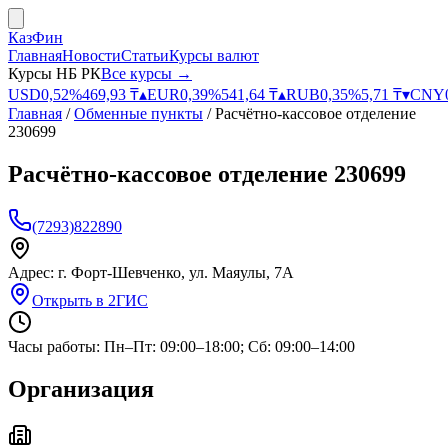
КазФин
Главная
Новости
Статьи
Курсы валют
Курсы НБ РК
Все курсы →
USD
0,52
%
469,93
₸
▴
EUR
0,39
%
541,64
₸
▴
RUB
0,35
%
5,71
₸
▾
CNY
Главная
/
Обменные пункты
/
Расчётно-кассовое отделение
230699
Расчётно-кассовое отделение 230699
(7293)822890
Адрес:
г. Форт-Шевченко, ул. Маяулы, 7А
Открыть в 2ГИС
Часы работы:
Пн–Пт: 09:00–18:00; Сб: 09:00–14:00
Организация