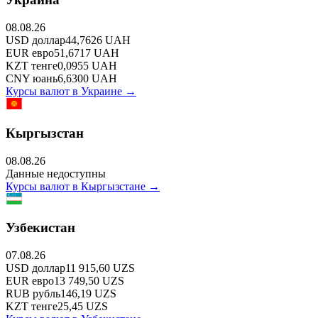
08.08.26
USD
доллар
44,7626
UAH
EUR
евро
51,6717
UAH
KZT
тенге
0,0955
UAH
CNY
юань
6,6300
UAH
Курсы валют в
Украине
→
Кыргызстан
08.08.26
Данные недоступны
Курсы валют в
Кыргызстане
→
Узбекистан
07.08.26
USD
доллар
11 915,60
UZS
EUR
евро
13 749,50
UZS
RUB
рубль
146,19
UZS
KZT
тенге
25,45
UZS