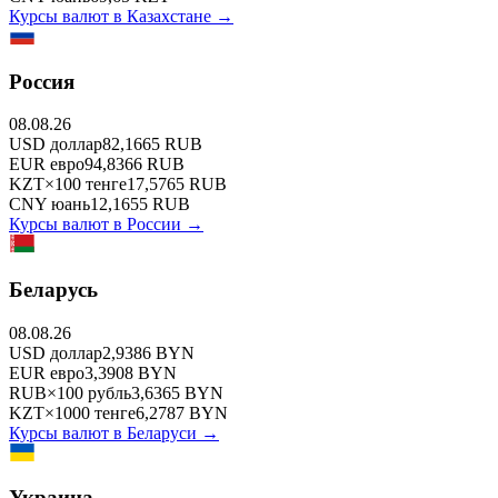
Курсы валют в
Казахстане
→
Россия
08.08.26
USD
доллар
82,1665
RUB
EUR
евро
94,8366
RUB
KZT
×
100
тенге
17,5765
RUB
CNY
юань
12,1655
RUB
Курсы валют в
России
→
Беларусь
08.08.26
USD
доллар
2,9386
BYN
EUR
евро
3,3908
BYN
RUB
×
100
рубль
3,6365
BYN
KZT
×
1000
тенге
6,2787
BYN
Курсы валют в
Беларуси
→
Украина