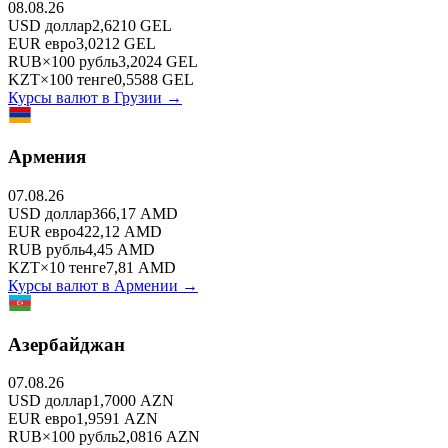
08.08.26
USD
доллар
2,6210
GEL
EUR
евро
3,0212
GEL
RUB
×
100
рубль
3,2024
GEL
KZT
×
100
тенге
0,5588
GEL
Курсы валют в
Грузии
→
Армения
07.08.26
USD
доллар
366,17
AMD
EUR
евро
422,12
AMD
RUB
рубль
4,45
AMD
KZT
×
10
тенге
7,81
AMD
Курсы валют в
Армении
→
Азербайджан
07.08.26
USD
доллар
1,7000
AZN
EUR
евро
1,9591
AZN
RUB
×
100
рубль
2,0816
AZN