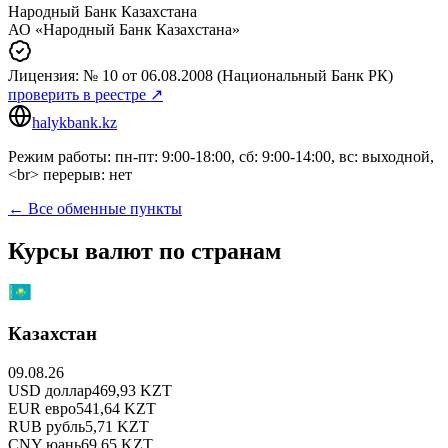
Народный Банк Казахстана
АО «Народный Банк Казахстана»
Лицензия:
№ 10
от 06.08.2008
(Национальный Банк РК)
проверить в реестре ↗
halykbank.kz
Режим работы: пн-пт: 9:00-18:00, сб: 9:00-14:00, вс: выходной,
<br> перерыв: нет
← Все обменные пункты
Курсы валют по странам
Казахстан
09.08.26
USD
доллар
469,93
KZT
EUR
евро
541,64
KZT
RUB
рубль
5,71
KZT
CNY
юань
69,65
KZT