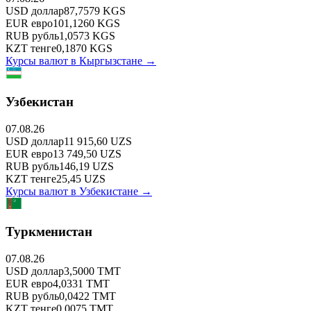
USD
доллар
87,7579
KGS
EUR
евро
101,1260
KGS
RUB
рубль
1,0573
KGS
KZT
тенге
0,1870
KGS
Курсы валют в
Кыргызстане
→
Узбекистан
07.08.26
USD
доллар
11 915,60
UZS
EUR
евро
13 749,50
UZS
RUB
рубль
146,19
UZS
KZT
тенге
25,45
UZS
Курсы валют в
Узбекистане
→
Туркменистан
07.08.26
USD
доллар
3,5000
TMT
EUR
евро
4,0331
TMT
RUB
рубль
0,0422
TMT
KZT
тенге
0,0075
TMT