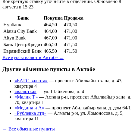
Конкретную ставку уточняйте в отделении.
Обновлено 8
августа в 15:23.
Банк
Покупка
Продажа
Нурбанк
464,50
470,50
Alatau City Bank
464,00
471,00
Altyn Bank
467,00
471,00
Банк ЦентрКредит
466,50
471,50
Евразийский Банк
465,50
471,50
Все курсы валют в
Актобе
→
Другие обменные пункты в
Актобе
«БАГС валюта»
—
проспект Абилкайыр хана, д. 43,
квартира 4
«валютка»
—
ул. Шайкенова, д. 4
«Малик Т.»
—
Астана р-н, проспект Абылкайыр хана, д.
70, квартира 1
«Медина и А»
—
проспект Абилкайыр хана, д. дом 64/1
«Рублевка лтд»
—
Алматы р-н, ул. Ломоносова, д. 5,
квартира 11
← Все обменные пункты