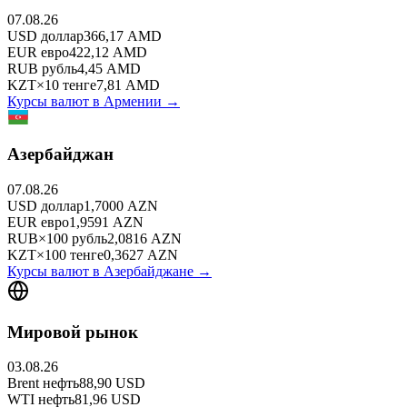
07.08.26
USD
доллар
366,17
AMD
EUR
евро
422,12
AMD
RUB
рубль
4,45
AMD
KZT
×
10
тенге
7,81
AMD
Курсы валют в
Армении
→
Азербайджан
07.08.26
USD
доллар
1,7000
AZN
EUR
евро
1,9591
AZN
RUB
×
100
рубль
2,0816
AZN
KZT
×
100
тенге
0,3627
AZN
Курсы валют в
Азербайджане
→
Мировой рынок
03.08.26
Brent
нефть
88,90
USD
WTI
нефть
81,96
USD