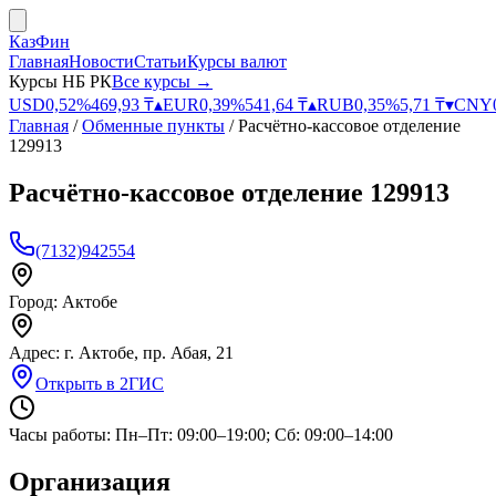
КазФин
Главная
Новости
Статьи
Курсы валют
Курсы НБ РК
Все курсы →
USD
0,52
%
469,93
₸
▴
EUR
0,39
%
541,64
₸
▴
RUB
0,35
%
5,71
₸
▾
CNY
Главная
/
Обменные пункты
/
Расчётно-кассовое отделение
129913
Расчётно-кассовое отделение 129913
(7132)942554
Город:
Актобе
Адрес:
г. Актобе, пр. Абая, 21
Открыть в 2ГИС
Часы работы:
Пн–Пт: 09:00–19:00; Сб: 09:00–14:00
Организация