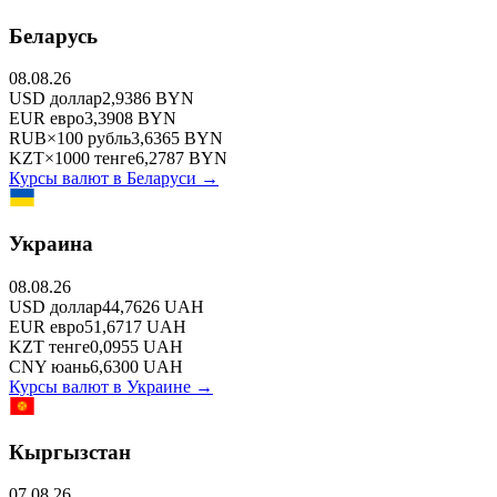
Беларусь
08.08.26
USD
доллар
2,9386
BYN
EUR
евро
3,3908
BYN
RUB
×
100
рубль
3,6365
BYN
KZT
×
1000
тенге
6,2787
BYN
Курсы валют в
Беларуси
→
Украина
08.08.26
USD
доллар
44,7626
UAH
EUR
евро
51,6717
UAH
KZT
тенге
0,0955
UAH
CNY
юань
6,6300
UAH
Курсы валют в
Украине
→
Кыргызстан
07.08.26