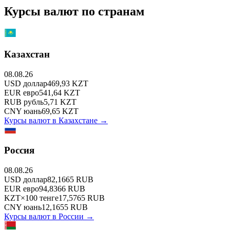
Курсы валют по странам
Казахстан
08.08.26
USD
доллар
469,93
KZT
EUR
евро
541,64
KZT
RUB
рубль
5,71
KZT
CNY
юань
69,65
KZT
Курсы валют в
Казахстане
→
Россия
08.08.26
USD
доллар
82,1665
RUB
EUR
евро
94,8366
RUB
KZT
×
100
тенге
17,5765
RUB
CNY
юань
12,1655
RUB
Курсы валют в
России
→