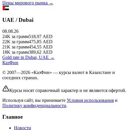
Цены мирового рынка →
UAE / Dubai
08.08.26
24K
за грамм
518,97
AED
22K
за грамм
475,85
AED
21K
за грамм
454,55
AED
18K
за грамм
389,62
AED
Gold rate in Dubai, UAE →
КазФин
© 2007—2026 «КазФин» — курсы валют в Казахстане и
соседних странах.
Курсы носят справочный характер и не являются офертой.
Используя сайт, вы принимаете
Условия использования
и
Политику конфиденциальности
.
Главное
Новости