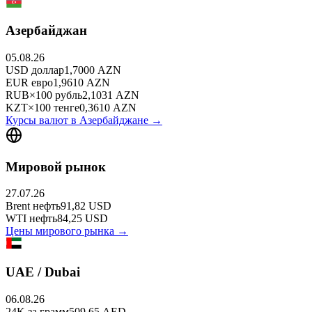
Азербайджан
05.08.26
USD
доллар
1,7000
AZN
EUR
евро
1,9610
AZN
RUB
×
100
рубль
2,1031
AZN
KZT
×
100
тенге
0,3610
AZN
Курсы валют в
Азербайджане
→
Мировой рынок
27.07.26
Brent
нефть
91,82
USD
WTI
нефть
84,25
USD
Цены мирового рынка →
UAE / Dubai
06.08.26
24K
за грамм
509,65
AED