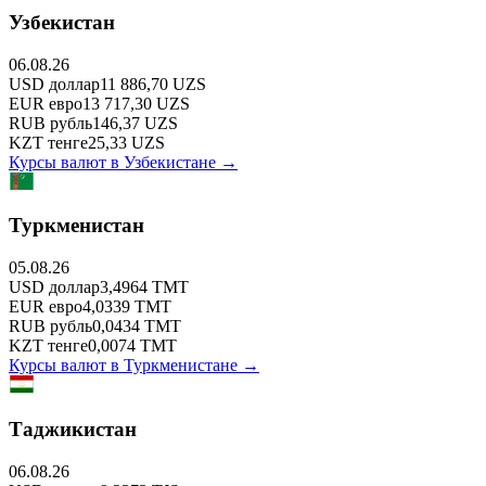
Узбекистан
06.08.26
USD
доллар
11 886,70
UZS
EUR
евро
13 717,30
UZS
RUB
рубль
146,37
UZS
KZT
тенге
25,33
UZS
Курсы валют в
Узбекистане
→
Туркменистан
05.08.26
USD
доллар
3,4964
TMT
EUR
евро
4,0339
TMT
RUB
рубль
0,0434
TMT
KZT
тенге
0,0074
TMT
Курсы валют в
Туркменистане
→
Таджикистан
06.08.26