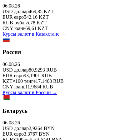
06.08.26
USD
доллар
469,85
KZT
EUR
евро
542,16
KZT
RUB
рубль
5,78
KZT
CNY
юань
69,61
KZT
Курсы валют в
Казахстане
→
Россия
06.08.26
USD
доллар
80,9293
RUB
EUR
евро
93,1901
RUB
KZT
×
100
тенге
17,1468
RUB
CNY
юань
11,9684
RUB
Курсы валют в
России
→
Беларусь
06.08.26
USD
доллар
2,9264
BYN
EUR
евро
3,3767
BYN
RUB
×
100
рубль
3,6441
BYN