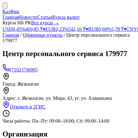
КазФин
Главная
Новости
Статьи
Курсы валют
Курсы НБ РК
Все курсы →
USD
0,45
%
469,85
₸
▾
EUR
0,23
%
542,16
₸
▾
RUB
0,69
%
5,78
₸
▾
CNY
Главная
/
Обменные пункты
/
Центр персонального сервиса
179977
Центр персонального сервиса 179977
(7102)736905
Город:
Жезказган
Адрес:
г. Жезказган, ул. Мира, 43, уг. ул. Алашахана
Открыть в 2ГИС
Часы работы:
Пн–Пт: 09:00–18:00; Сб: 09:00–14:00
Организация