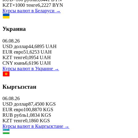
KZT
×
1000
тенге
6,2227
BYN
Курсы валют в
Беларуси
→
Украина
06.08.26
USD
доллар
44,6895
UAH
EUR
евро
51,6253
UAH
KZT
тенге
0,0954
UAH
CNY
юань
6,6196
UAH
Курсы валют в
Украине
→
Кыргызстан
06.08.26
USD
доллар
87,4500
KGS
EUR
евро
100,8870
KGS
RUB
рубль
1,0834
KGS
KZT
тенге
0,1860
KGS
Курсы валют в
Кыргызстане
→