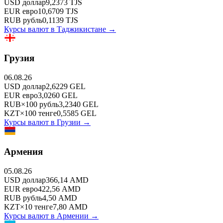
USD
доллар
9,2373
TJS
EUR
евро
10,6709
TJS
RUB
рубль
0,1139
TJS
Курсы валют в
Таджикистане
→
Грузия
06.08.26
USD
доллар
2,6229
GEL
EUR
евро
3,0260
GEL
RUB
×
100
рубль
3,2340
GEL
KZT
×
100
тенге
0,5585
GEL
Курсы валют в
Грузии
→
Армения
05.08.26
USD
доллар
366,14
AMD
EUR
евро
422,56
AMD
RUB
рубль
4,50
AMD
KZT
×
10
тенге
7,80
AMD
Курсы валют в
Армении
→