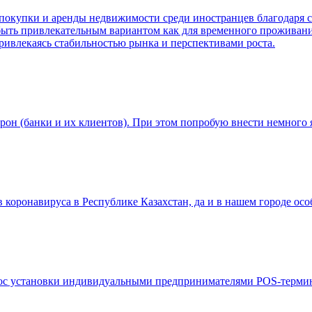
 покупки и аренды недвижимости среди иностранцев благодаря
быть привлекательным вариантом как для временного проживания
ривлекаясь стабильностью рынка и перспективами роста.
рон (банки и их клиентов). При этом попробую внести немного
 коронавируса в Республике Казахстан, да и в нашем городе о
опрос установки индивидуальными предпринимателями POS-терм