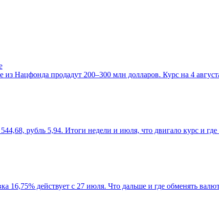
е
е из Нацфонда продадут 200–300 млн долларов. Курс на 4 августа
544,68, рубль 5,94. Итоги недели и июля, что двигало курс и гд
авка 16,75% действует с 27 июля. Что дальше и где обменять валю