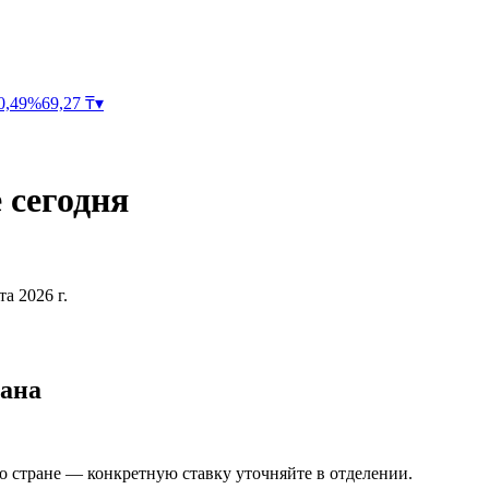
0,49
%
69,27
₸
▾
е
сегодня
та 2026 г.
тана
о стране — конкретную ставку уточняйте в отделении.