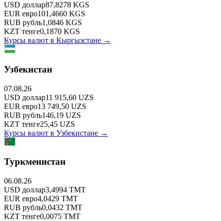
USD
доллар
87,8278
KGS
EUR
евро
101,4660
KGS
RUB
рубль
1,0846
KGS
KZT
тенге
0,1870
KGS
Курсы валют в
Кыргызстане
→
Узбекистан
07.08.26
USD
доллар
11 915,60
UZS
EUR
евро
13 749,50
UZS
RUB
рубль
146,19
UZS
KZT
тенге
25,45
UZS
Курсы валют в
Узбекистане
→
Туркменистан
06.08.26
USD
доллар
3,4994
TMT
EUR
евро
4,0429
TMT
RUB
рубль
0,0432
TMT
KZT
тенге
0,0075
TMT