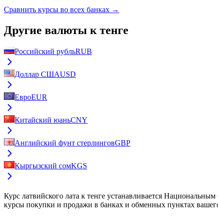
Сравнить курсы во всех банках →
Другие валюты к тенге
Российский рубль
RUB
Доллар США
USD
Евро
EUR
Китайский юань
CNY
Английский фунт стерлингов
GBP
Кыргызский сом
KGS
Курс
латвийского лата к тенге
устанавливается Национальным б
курсы покупки и продажи в банках и обменных пунктах вашего