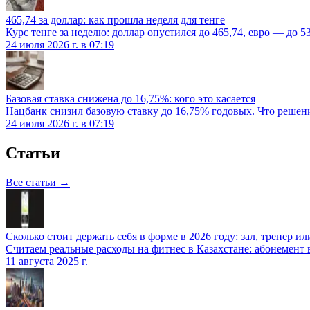
465,74 за доллар: как прошла неделя для тенге
Курс тенге за неделю: доллар опустился до 465,74, евро — до 5
24 июля 2026 г. в 07:19
Базовая ставка снижена до 16,75%: кого это касается
Нацбанк снизил базовую ставку до 16,75% годовых. Что решение
24 июля 2026 г. в 07:19
Статьи
Все статьи →
Сколько стоит держать себя в форме в 2026 году: зал, тренер 
Считаем реальные расходы на фитнес в Казахстане: абонемент
11 августа 2025 г.