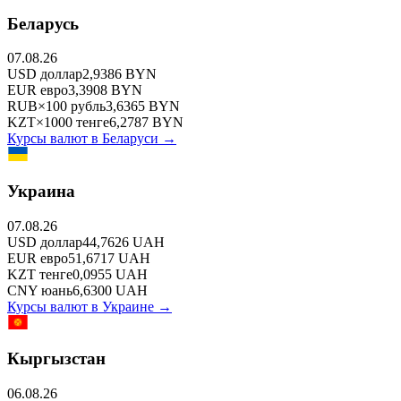
Беларусь
07.08.26
USD
доллар
2,9386
BYN
EUR
евро
3,3908
BYN
RUB
×
100
рубль
3,6365
BYN
KZT
×
1000
тенге
6,2787
BYN
Курсы валют в
Беларуси
→
Украина
07.08.26
USD
доллар
44,7626
UAH
EUR
евро
51,6717
UAH
KZT
тенге
0,0955
UAH
CNY
юань
6,6300
UAH
Курсы валют в
Украине
→
Кыргызстан
06.08.26