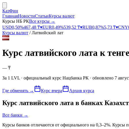
КазФин
Главная
Новости
Статьи
Курсы валют
Курсы НБ РК
Все курсы →
USD
0,50
%
467,48
₸
▾
EUR
0,49
%
539,52
₸
▾
RUB
0,87
%
5,73
₸
▾
CNY
Курсы валют
/
Латвийский лат
Курс
латвийского лата к тенг
—
₸
За
1
LVL
· официальный курс
Нацбанка РК
· обновлено
7 авгус
Где обменять
→
Курс вчера
Архив курса
Курс
латвийского лата
в банках Казахс
Все банки →
Курсы банков отличаются от официального на 0,3–2%. Курсы п