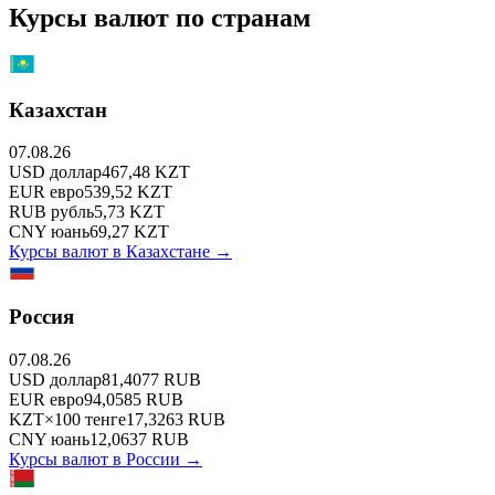
Курсы валют по странам
Казахстан
07.08.26
USD
доллар
467,48
KZT
EUR
евро
539,52
KZT
RUB
рубль
5,73
KZT
CNY
юань
69,27
KZT
Курсы валют в
Казахстане
→
Россия
07.08.26
USD
доллар
81,4077
RUB
EUR
евро
94,0585
RUB
KZT
×
100
тенге
17,3263
RUB
CNY
юань
12,0637
RUB
Курсы валют в
России
→