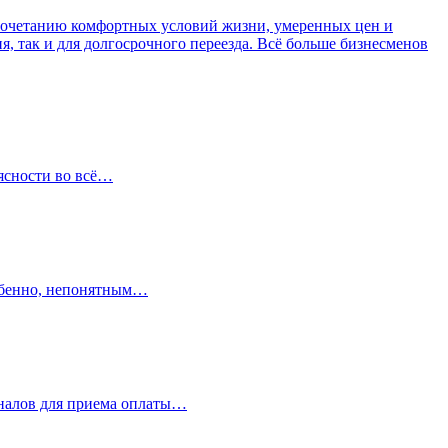
 сочетанию комфортных условий жизни, умеренных цен и
, так и для долгосрочного переезда. Всё больше бизнесменов
 ясности во всё…
собенно, непонятным…
иналов для приема оплаты…