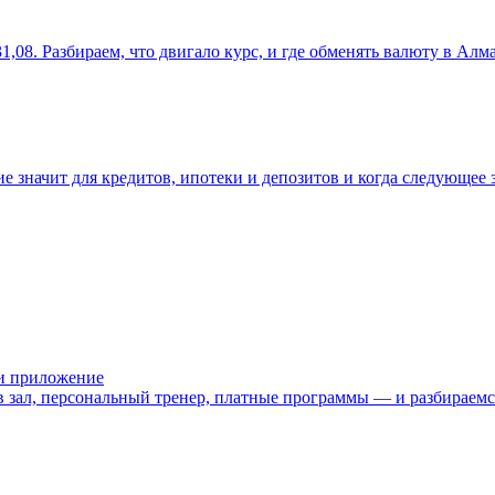
31,08. Разбираем, что двигало курс, и где обменять валюту в Алм
 значит для кредитов, ипотеки и депозитов и когда следующее з
или приложение
 в зал, персональный тренер, платные программы — и разбираемс