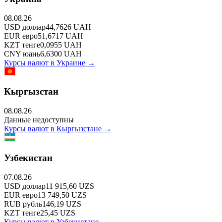
08.08.26
USD
доллар
44,7626
UAH
EUR
евро
51,6717
UAH
KZT
тенге
0,0955
UAH
CNY
юань
6,6300
UAH
Курсы валют в
Украине
→
Кыргызстан
08.08.26
Данные недоступны
Курсы валют в
Кыргызстане
→
Узбекистан
07.08.26
USD
доллар
11 915,60
UZS
EUR
евро
13 749,50
UZS
RUB
рубль
146,19
UZS
KZT
тенге
25,45
UZS
Курсы валют в
Узбекистане
→