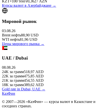
KZT
×
100
тенге
0,3627
AZN
Курсы валют в
Азербайджане
→
Мировой рынок
03.08.26
Brent
нефть
88,90
USD
WTI
нефть
81,96
USD
Цены мирового рынка →
UAE / Dubai
08.08.26
24K
за грамм
518,97
AED
22K
за грамм
475,85
AED
21K
за грамм
454,55
AED
18K
за грамм
389,62
AED
Gold rate in Dubai, UAE →
КазФин
© 2007—2026 «КазФин» — курсы валют в Казахстане и
соседних странах.