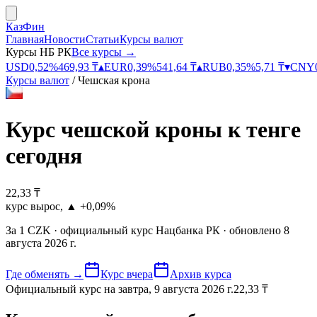
КазФин
Главная
Новости
Статьи
Курсы валют
Курсы НБ РК
Все курсы →
USD
0,52
%
469,93
₸
▴
EUR
0,39
%
541,64
₸
▴
RUB
0,35
%
5,71
₸
▾
CNY
Курсы валют
/
Чешская крона
Курс
чешской кроны к тенге
сегодня
22,33
₸
курс вырос
,
▲
+0,09%
За
1
CZK
· официальный курс
Нацбанка РК
· обновлено
8
августа 2026 г.
Где обменять
→
Курс вчера
Архив курса
Официальный курс на завтра
,
9 августа 2026 г.
22,33
₸