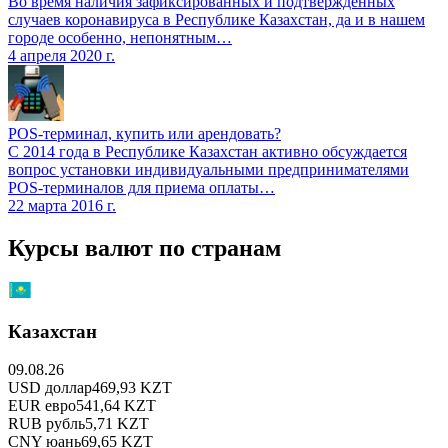
Во время наличия зафиксированных и подтвержденных
случаев коронавируса в Республике Казахстан, да и в нашем
городе особенно, непонятным…
4 апреля 2020 г.
POS-терминал, купить или арендовать?
С 2014 года в Республике Казахстан активно обсуждается
вопрос установки индивидуальными предпринимателями
POS-терминалов для приема оплаты…
22 марта 2016 г.
Курсы валют по странам
Казахстан
09.08.26
USD
доллар
469,93
KZT
EUR
евро
541,64
KZT
RUB
рубль
5,71
KZT
CNY
юань
69,65
KZT