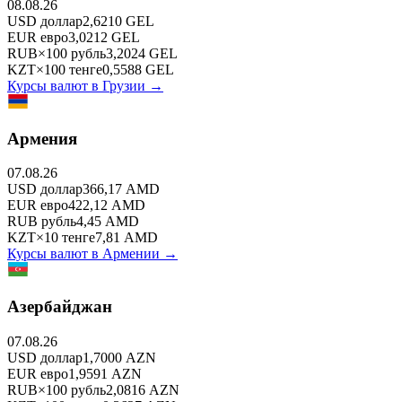
08.08.26
USD
доллар
2,6210
GEL
EUR
евро
3,0212
GEL
RUB
×
100
рубль
3,2024
GEL
KZT
×
100
тенге
0,5588
GEL
Курсы валют в
Грузии
→
Армения
07.08.26
USD
доллар
366,17
AMD
EUR
евро
422,12
AMD
RUB
рубль
4,45
AMD
KZT
×
10
тенге
7,81
AMD
Курсы валют в
Армении
→
Азербайджан
07.08.26
USD
доллар
1,7000
AZN
EUR
евро
1,9591
AZN
RUB
×
100
рубль
2,0816
AZN