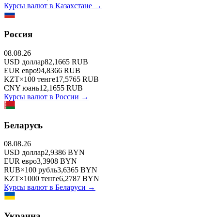
Курсы валют в
Казахстане
→
Россия
08.08.26
USD
доллар
82,1665
RUB
EUR
евро
94,8366
RUB
KZT
×
100
тенге
17,5765
RUB
CNY
юань
12,1655
RUB
Курсы валют в
России
→
Беларусь
08.08.26
USD
доллар
2,9386
BYN
EUR
евро
3,3908
BYN
RUB
×
100
рубль
3,6365
BYN
KZT
×
1000
тенге
6,2787
BYN
Курсы валют в
Беларуси
→
Украина