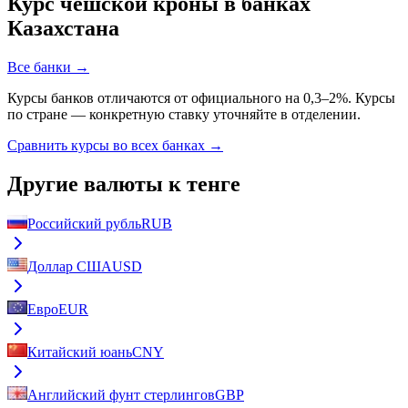
Курс
чешской кроны
в банках
Казахстана
Все банки →
Курсы банков отличаются от официального на 0,3–2%. Курсы
по стране — конкретную ставку уточняйте в отделении.
Сравнить курсы во всех банках →
Другие валюты к тенге
Российский рубль
RUB
Доллар США
USD
Евро
EUR
Китайский юань
CNY
Английский фунт стерлингов
GBP