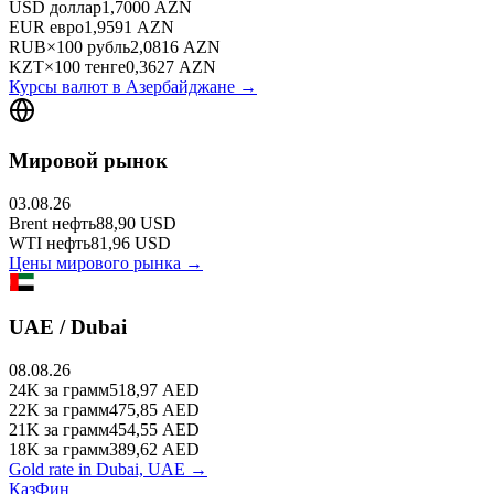
USD
доллар
1,7000
AZN
EUR
евро
1,9591
AZN
RUB
×
100
рубль
2,0816
AZN
KZT
×
100
тенге
0,3627
AZN
Курсы валют в
Азербайджане
→
Мировой рынок
03.08.26
Brent
нефть
88,90
USD
WTI
нефть
81,96
USD
Цены мирового рынка →
UAE / Dubai
08.08.26
24K
за грамм
518,97
AED
22K
за грамм
475,85
AED
21K
за грамм
454,55
AED
18K
за грамм
389,62
AED
Gold rate in Dubai, UAE →
КазФин