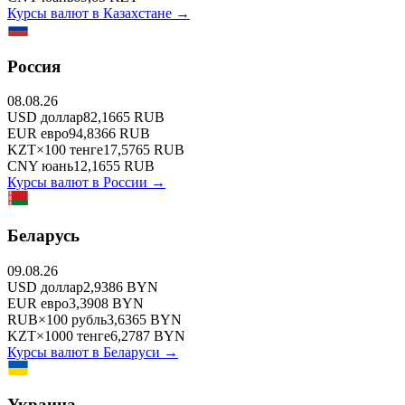
Курсы валют в
Казахстане
→
Россия
08.08.26
USD
доллар
82,1665
RUB
EUR
евро
94,8366
RUB
KZT
×
100
тенге
17,5765
RUB
CNY
юань
12,1655
RUB
Курсы валют в
России
→
Беларусь
09.08.26
USD
доллар
2,9386
BYN
EUR
евро
3,3908
BYN
RUB
×
100
рубль
3,6365
BYN
KZT
×
1000
тенге
6,2787
BYN
Курсы валют в
Беларуси
→
Украина