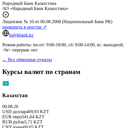
Народный Банк Казахстана
АО «Народный Банк Казахстана»
Лицензия:
№ 10
от 06.08.2008
(Национальный Банк РК)
проверить в реестре ↗
halykbank.kz
Режим работы: пн-пт: 9:00-18:00, сб: 9:00-14:00, вс: выходной,
<br> перерыв: нет
← Все обменные пункты
Курсы валют по странам
Казахстан
09.08.26
USD
доллар
469,93
KZT
EUR
евро
541,64
KZT
RUB
рубль
5,71
KZT
CNY
юань
69,65
KZT