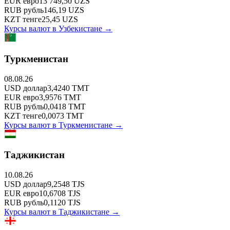
EUR
евро
13 749,50
UZS
RUB
рубль
146,19
UZS
KZT
тенге
25,45
UZS
Курсы валют в
Узбекистане
→
Туркменистан
08.08.26
USD
доллар
3,4240
TMT
EUR
евро
3,9576
TMT
RUB
рубль
0,0418
TMT
KZT
тенге
0,0073
TMT
Курсы валют в
Туркменистане
→
Таджикистан
10.08.26
USD
доллар
9,2548
TJS
EUR
евро
10,6708
TJS
RUB
рубль
0,1120
TJS
Курсы валют в
Таджикистане
→