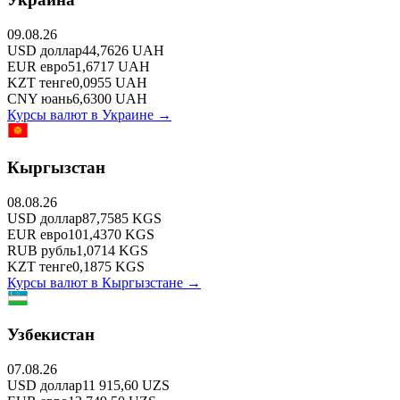
09.08.26
USD
доллар
44,7626
UAH
EUR
евро
51,6717
UAH
KZT
тенге
0,0955
UAH
CNY
юань
6,6300
UAH
Курсы валют в
Украине
→
Кыргызстан
08.08.26
USD
доллар
87,7585
KGS
EUR
евро
101,4370
KGS
RUB
рубль
1,0714
KGS
KZT
тенге
0,1875
KGS
Курсы валют в
Кыргызстане
→
Узбекистан
07.08.26
USD
доллар
11 915,60
UZS