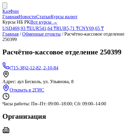
КазФин
Главная
Новости
Статьи
Курсы валют
Курсы НБ РК
Все курсы →
USD
469,93
₸
EUR
541,64
₸
RUB
5,71
₸
CNY
69,65
₸
Главная
/
Обменные пункты
/
Расчётно-кассовое отделение
250399
Расчётно-кассовое отделение 250399
(715-38)2-12-82, 2-10-84
Адрес:
аул Бесколь, ул. Ульянова, 8
Открыть в 2ГИС
Часы работы:
Пн–Пт: 09:00–18:00; Сб: 09:00–14:00
Организация