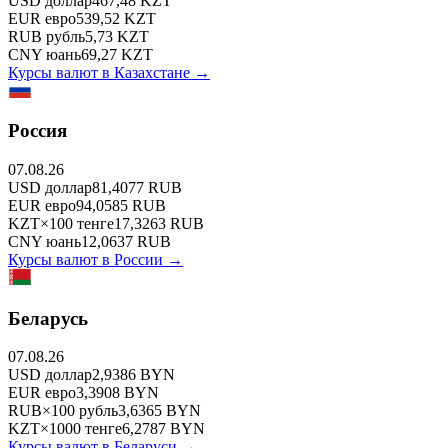
USD
доллар
467,48
KZT
EUR
евро
539,52
KZT
RUB
рубль
5,73
KZT
CNY
юань
69,27
KZT
Курсы валют в
Казахстане
→
Россия
07.08.26
USD
доллар
81,4077
RUB
EUR
евро
94,0585
RUB
KZT
×
100
тенге
17,3263
RUB
CNY
юань
12,0637
RUB
Курсы валют в
России
→
Беларусь
07.08.26
USD
доллар
2,9386
BYN
EUR
евро
3,3908
BYN
RUB
×
100
рубль
3,6365
BYN
KZT
×
1000
тенге
6,2787
BYN
Курсы валют в
Беларуси
→