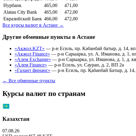
Нурбанк
465,00
471,00
Alatau City Bank
465,00
472,00
Евразийский Банк
466,00
472,00
Все курсы валют в
Астане
→
Другие обменные пункты в
Астане
«Акжол.KZT»
—
р-н Есиль, пр. Кабанбай батыр, д. 14, вп
«Ақжол Finance»
—
р-н Сарыарка, ул. А. Иманова, д. 1, н
«Алем Exchange»
—
р-н Сарыарка, ул. Иманова, д. 1, д. кв
«Алем Finance»
—
р-н Есиль, ул. Сауран, д. 2, ВП 2а
«Галант финанс»
—
р-н Есиль, пр. Қабанбай Батыр, д. 14, 
← Все обменные пункты
Курсы валют по странам
Казахстан
07.08.26