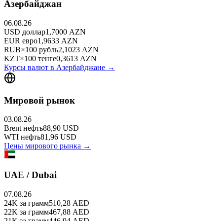
Азербайджан
06.08.26
USD
доллар
1,7000
AZN
EUR
евро
1,9633
AZN
RUB
×
100
рубль
2,1023
AZN
KZT
×
100
тенге
0,3613
AZN
Курсы валют в
Азербайджане
→
Мировой рынок
03.08.26
Brent
нефть
88,90
USD
WTI
нефть
81,96
USD
Цены мирового рынка →
UAE / Dubai
07.08.26
24K
за грамм
510,28
AED
22K
за грамм
467,88
AED
21K
за грамм
446,94
AED