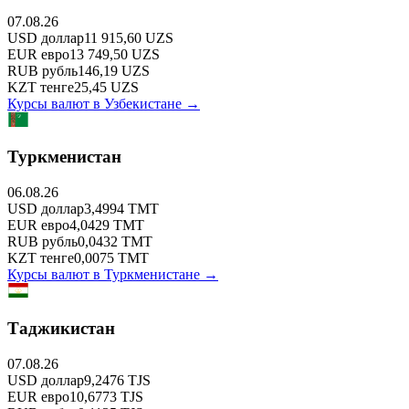
07.08.26
USD
доллар
11 915,60
UZS
EUR
евро
13 749,50
UZS
RUB
рубль
146,19
UZS
KZT
тенге
25,45
UZS
Курсы валют в
Узбекистане
→
Туркменистан
06.08.26
USD
доллар
3,4994
TMT
EUR
евро
4,0429
TMT
RUB
рубль
0,0432
TMT
KZT
тенге
0,0075
TMT
Курсы валют в
Туркменистане
→
Таджикистан
07.08.26
USD
доллар
9,2476
TJS
EUR
евро
10,6773
TJS