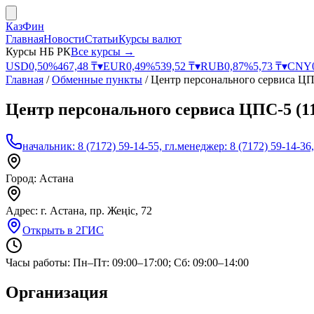
КазФин
Главная
Новости
Статьи
Курсы валют
Курсы НБ РК
Все курсы →
USD
0,50
%
467,48
₸
▾
EUR
0,49
%
539,52
₸
▾
RUB
0,87
%
5,73
₸
▾
CNY
Главная
/
Обменные пункты
/
Центр персонального сервиса ЦП
Центр персонального сервиса ЦПС-5 (1
начальник: 8 (7172) 59-14-55, гл.менеджер: 8 (7172) 59-14-36,
Город:
Астана
Адрес:
г. Астана, пр. Жеңіс, 72
Открыть в 2ГИС
Часы работы:
Пн–Пт: 09:00–17:00; Сб: 09:00–14:00
Организация