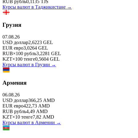
RUB
рубль
0,1135
TJS
Курсы валют в
Таджикистане
→
Грузия
07.08.26
USD
доллар
2,6223
GEL
EUR
евро
3,0264
GEL
RUB
×
100
рубль
3,2281
GEL
KZT
×
100
тенге
0,5604
GEL
Курсы валют в
Грузии
→
Армения
06.08.26
USD
доллар
366,25
AMD
EUR
евро
422,73
AMD
RUB
рубль
4,49
AMD
KZT
×
10
тенге
7,82
AMD
Курсы валют в
Армении
→