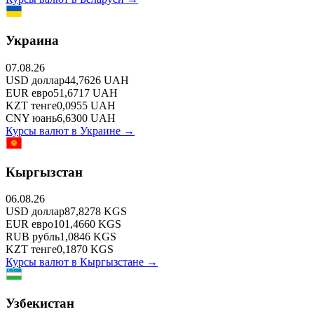
Украина
07.08.26
USD
доллар
44,7626
UAH
EUR
евро
51,6717
UAH
KZT
тенге
0,0955
UAH
CNY
юань
6,6300
UAH
Курсы валют в
Украине
→
Кыргызстан
06.08.26
USD
доллар
87,8278
KGS
EUR
евро
101,4660
KGS
RUB
рубль
1,0846
KGS
KZT
тенге
0,1870
KGS
Курсы валют в
Кыргызстане
→
Узбекистан