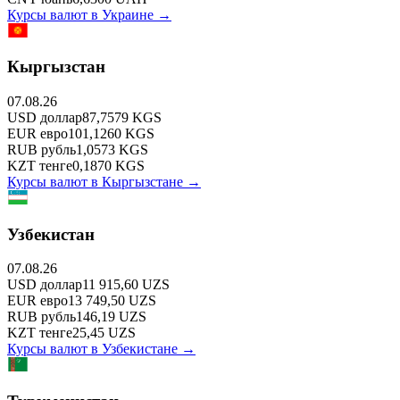
Курсы валют в
Украине
→
Кыргызстан
07.08.26
USD
доллар
87,7579
KGS
EUR
евро
101,1260
KGS
RUB
рубль
1,0573
KGS
KZT
тенге
0,1870
KGS
Курсы валют в
Кыргызстане
→
Узбекистан
07.08.26
USD
доллар
11 915,60
UZS
EUR
евро
13 749,50
UZS
RUB
рубль
146,19
UZS
KZT
тенге
25,45
UZS
Курсы валют в
Узбекистане
→