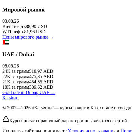
Мировой рынок
03.08.26
Brent
нефть
88,90
USD
WTI
нефть
81,96
USD
Цены мирового рынка →
UAE / Dubai
08.08.26
24K
за грамм
518,97
AED
22K
за грамм
475,85
AED
21K
за грамм
454,55
AED
18K
за грамм
389,62
AED
Gold rate in Dubai, UAE →
КазФин
© 2007—2026 «КазФин» — курсы валют в Казахстане и соседни
Курсы носят справочный характер и не являются офертой.
Используя сайт, вы принимаете
Условия использования
и
Поли