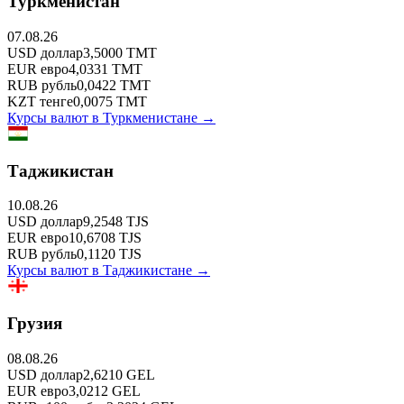
Туркменистан
07.08.26
USD
доллар
3,5000
TMT
EUR
евро
4,0331
TMT
RUB
рубль
0,0422
TMT
KZT
тенге
0,0075
TMT
Курсы валют в
Туркменистане
→
Таджикистан
10.08.26
USD
доллар
9,2548
TJS
EUR
евро
10,6708
TJS
RUB
рубль
0,1120
TJS
Курсы валют в
Таджикистане
→
Грузия
08.08.26
USD
доллар
2,6210
GEL
EUR
евро
3,0212
GEL