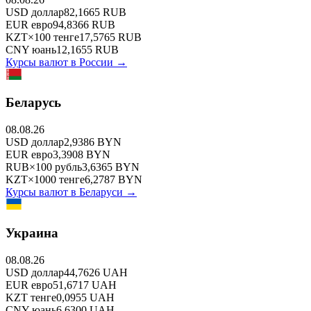
USD
доллар
82,1665
RUB
EUR
евро
94,8366
RUB
KZT
×
100
тенге
17,5765
RUB
CNY
юань
12,1655
RUB
Курсы валют в
России
→
Беларусь
08.08.26
USD
доллар
2,9386
BYN
EUR
евро
3,3908
BYN
RUB
×
100
рубль
3,6365
BYN
KZT
×
1000
тенге
6,2787
BYN
Курсы валют в
Беларуси
→
Украина
08.08.26
USD
доллар
44,7626
UAH
EUR
евро
51,6717
UAH
KZT
тенге
0,0955
UAH
CNY
юань
6,6300
UAH