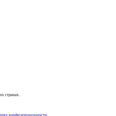
х странах.
тику конфиденциальности
.