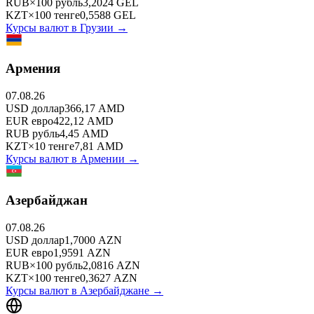
RUB
×
100
рубль
3,2024
GEL
KZT
×
100
тенге
0,5588
GEL
Курсы валют в
Грузии
→
Армения
07.08.26
USD
доллар
366,17
AMD
EUR
евро
422,12
AMD
RUB
рубль
4,45
AMD
KZT
×
10
тенге
7,81
AMD
Курсы валют в
Армении
→
Азербайджан
07.08.26
USD
доллар
1,7000
AZN
EUR
евро
1,9591
AZN
RUB
×
100
рубль
2,0816
AZN
KZT
×
100
тенге
0,3627
AZN
Курсы валют в
Азербайджане
→