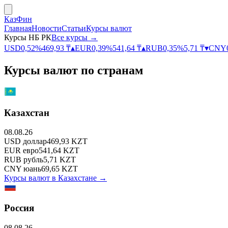
КазФин
Главная
Новости
Статьи
Курсы валют
Курсы НБ РК
Все курсы →
USD
0,52
%
469,93
₸
▴
EUR
0,39
%
541,64
₸
▴
RUB
0,35
%
5,71
₸
▾
CNY
Курсы валют по странам
Казахстан
08.08.26
USD
доллар
469,93
KZT
EUR
евро
541,64
KZT
RUB
рубль
5,71
KZT
CNY
юань
69,65
KZT
Курсы валют в
Казахстане
→
Россия
08.08.26