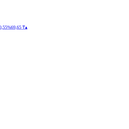
0,55
%
69,65
₸
▴