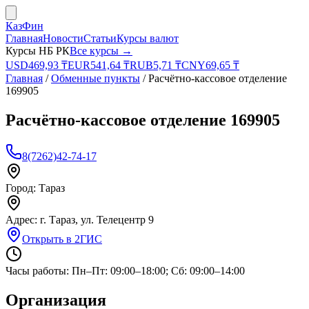
КазФин
Главная
Новости
Статьи
Курсы валют
Курсы НБ РК
Все курсы →
USD
469,93
₸
EUR
541,64
₸
RUB
5,71
₸
CNY
69,65
₸
Главная
/
Обменные пункты
/
Расчётно-кассовое отделение
169905
Расчётно-кассовое отделение 169905
8(7262)42-74-17
Город:
Тараз
Адрес:
г. Тараз, ул. Телецентр 9
Открыть в 2ГИС
Часы работы:
Пн–Пт: 09:00–18:00; Сб: 09:00–14:00
Организация