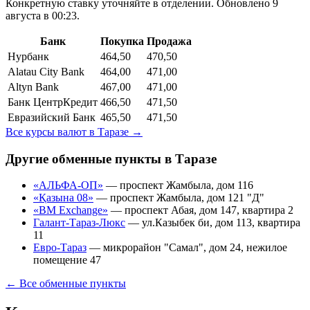
Конкретную ставку уточняйте в отделении.
Обновлено 9
августа в 00:23.
Банк
Покупка
Продажа
Нурбанк
464,50
470,50
Alatau City Bank
464,00
471,00
Altyn Bank
467,00
471,00
Банк ЦентрКредит
466,50
471,50
Евразийский Банк
465,50
471,50
Все курсы валют в
Таразе
→
Другие обменные пункты в
Таразе
«АЛЬФА-ОП»
—
проспект Жамбыла, дом 116
«Қазына 08»
—
проспект Жамбыла, дом 121 "Д"
«BM Exchange»
—
проспект Абая, дом 147, квартира 2
Галант-Тараз-Люкс
—
ул.Казыбек би, дом 113, квартира
11
Евро-Тараз
—
микрорайон "Самал", дом 24, нежилое
помещение 47
← Все обменные пункты