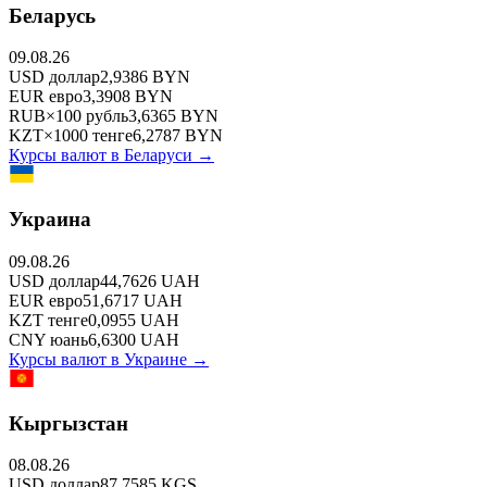
Беларусь
09.08.26
USD
доллар
2,9386
BYN
EUR
евро
3,3908
BYN
RUB
×
100
рубль
3,6365
BYN
KZT
×
1000
тенге
6,2787
BYN
Курсы валют в
Беларуси
→
Украина
09.08.26
USD
доллар
44,7626
UAH
EUR
евро
51,6717
UAH
KZT
тенге
0,0955
UAH
CNY
юань
6,6300
UAH
Курсы валют в
Украине
→
Кыргызстан
08.08.26
USD
доллар
87,7585
KGS