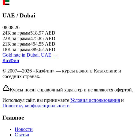
UAE / Dubai
08.08.26
24K
за грамм
518,97
AED
22K
за грамм
475,85
AED
21K
за грамм
454,55
AED
18K
за грамм
389,62
AED
Gold rate in Dubai, UAE →
КазФин
© 2007—2026 «КазФин» — курсы валют в Казахстане и
соседних странах.
Курсы носят справочный характер и не являются офертой.
Используя сайт, вы принимаете
Условия использования
и
Политику конфиденциальности
.
Главное
Новости
Статьи