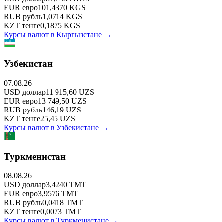
EUR
евро
101,4370
KGS
RUB
рубль
1,0714
KGS
KZT
тенге
0,1875
KGS
Курсы валют в
Кыргызстане
→
Узбекистан
07.08.26
USD
доллар
11 915,60
UZS
EUR
евро
13 749,50
UZS
RUB
рубль
146,19
UZS
KZT
тенге
25,45
UZS
Курсы валют в
Узбекистане
→
Туркменистан
08.08.26
USD
доллар
3,4240
TMT
EUR
евро
3,9576
TMT
RUB
рубль
0,0418
TMT
KZT
тенге
0,0073
TMT
Курсы валют в
Туркменистане
→