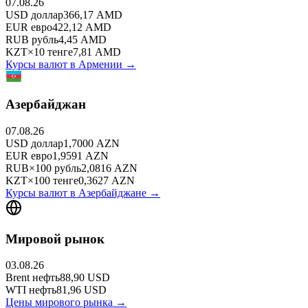
07.08.26
USD
доллар
366,17
AMD
EUR
евро
422,12
AMD
RUB
рубль
4,45
AMD
KZT
×
10
тенге
7,81
AMD
Курсы валют в
Армении
→
Азербайджан
07.08.26
USD
доллар
1,7000
AZN
EUR
евро
1,9591
AZN
RUB
×
100
рубль
2,0816
AZN
KZT
×
100
тенге
0,3627
AZN
Курсы валют в
Азербайджане
→
Мировой рынок
03.08.26
Brent
нефть
88,90
USD
WTI
нефть
81,96
USD
Цены мирового рынка →