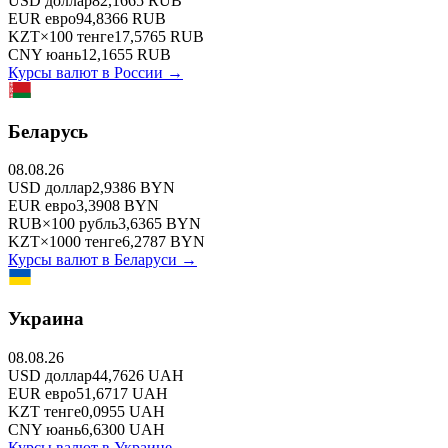
USD
доллар
82,1665
RUB
EUR
евро
94,8366
RUB
KZT
×
100
тенге
17,5765
RUB
CNY
юань
12,1655
RUB
Курсы валют в
России
→
Беларусь
08.08.26
USD
доллар
2,9386
BYN
EUR
евро
3,3908
BYN
RUB
×
100
рубль
3,6365
BYN
KZT
×
1000
тенге
6,2787
BYN
Курсы валют в
Беларуси
→
Украина
08.08.26
USD
доллар
44,7626
UAH
EUR
евро
51,6717
UAH
KZT
тенге
0,0955
UAH
CNY
юань
6,6300
UAH
Курсы валют в
Украине
→