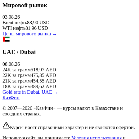
Мировой рынок
03.08.26
Brent
нефть
88,90
USD
WTI
нефть
81,96
USD
Цены мирового рынка →
UAE / Dubai
08.08.26
24K
за грамм
518,97
AED
22K
за грамм
475,85
AED
21K
за грамм
454,55
AED
18K
за грамм
389,62
AED
Gold rate in Dubai, UAE →
КазФин
© 2007—2026 «КазФин» — курсы валют в Казахстане и
соседних странах.
Курсы носят справочный характер и не являются офертой.
Используя сайт, вы принимаете
Условия использования
и