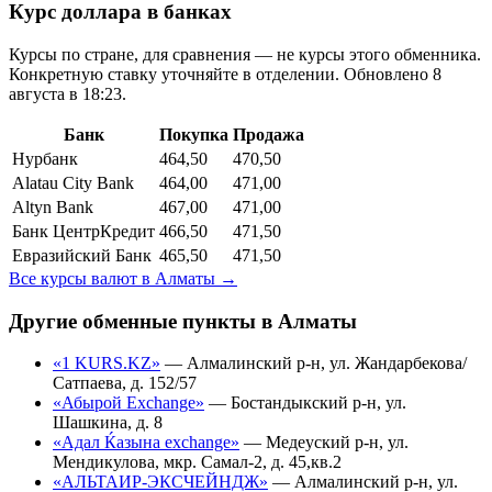
Курс доллара в банках
Курсы по стране, для сравнения — не курсы этого обменника.
Конкретную ставку уточняйте в отделении.
Обновлено 8
августа в 18:23.
Банк
Покупка
Продажа
Нурбанк
464,50
470,50
Alatau City Bank
464,00
471,00
Altyn Bank
467,00
471,00
Банк ЦентрКредит
466,50
471,50
Евразийский Банк
465,50
471,50
Все курсы валют в
Алматы
→
Другие обменные пункты в
Алматы
«1 KURS.KZ»
—
Алмалинский р-н, ул. Жандарбекова/
Сатпаева, д. 152/57
«Абырой Exchange»
—
Бостандыкский р-н, ул.
Шашкина, д. 8
«Адал Ќазына exchange»
—
Медеуский р-н, ул.
Мендикулова, мкр. Самал-2, д. 45,кв.2
«АЛЬТАИР-ЭКСЧЕЙНДЖ»
—
Алмалинский р-н, ул.