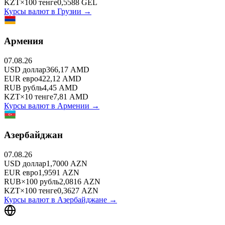
KZT
×
100
тенге
0,5588
GEL
Курсы валют в
Грузии
→
Армения
07.08.26
USD
доллар
366,17
AMD
EUR
евро
422,12
AMD
RUB
рубль
4,45
AMD
KZT
×
10
тенге
7,81
AMD
Курсы валют в
Армении
→
Азербайджан
07.08.26
USD
доллар
1,7000
AZN
EUR
евро
1,9591
AZN
RUB
×
100
рубль
2,0816
AZN
KZT
×
100
тенге
0,3627
AZN
Курсы валют в
Азербайджане
→