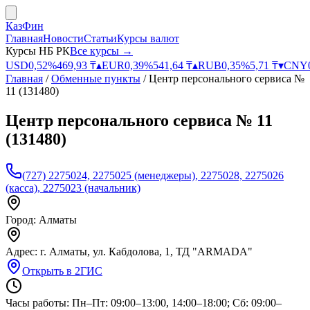
КазФин
Главная
Новости
Статьи
Курсы валют
Курсы НБ РК
Все курсы →
USD
0,52
%
469,93
₸
▴
EUR
0,39
%
541,64
₸
▴
RUB
0,35
%
5,71
₸
▾
CNY
Главная
/
Обменные пункты
/
Центр персонального сервиса №
11 (131480)
Центр персонального сервиса № 11
(131480)
(727) 2275024, 2275025 (менеджеры), 2275028, 2275026
(касса), 2275023 (начальник)
Город:
Алматы
Адрес:
г. Алматы, ул. Кабдолова, 1, ТД "ARMADA"
Открыть в 2ГИС
Часы работы:
Пн–Пт: 09:00–13:00, 14:00–18:00; Сб: 09:00–