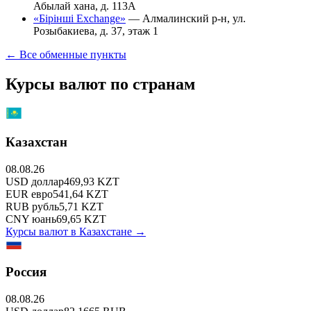
Абылай хана, д. 113А
«Бірінші Exchange»
—
Алмалинский р-н, ул.
Розыбакиева, д. 37, этаж 1
← Все обменные пункты
Курсы валют по странам
Казахстан
08.08.26
USD
доллар
469,93
KZT
EUR
евро
541,64
KZT
RUB
рубль
5,71
KZT
CNY
юань
69,65
KZT
Курсы валют в
Казахстане
→
Россия
08.08.26