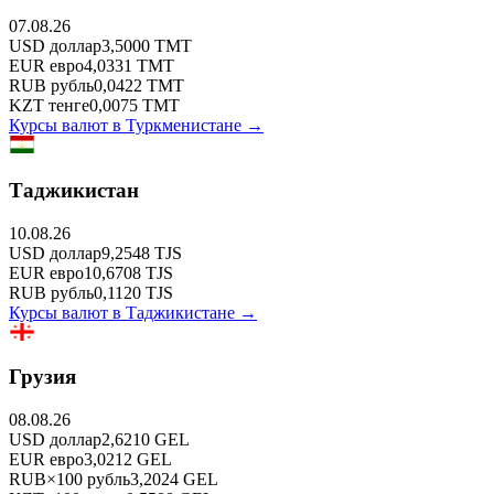
07.08.26
USD
доллар
3,5000
TMT
EUR
евро
4,0331
TMT
RUB
рубль
0,0422
TMT
KZT
тенге
0,0075
TMT
Курсы валют в
Туркменистане
→
Таджикистан
10.08.26
USD
доллар
9,2548
TJS
EUR
евро
10,6708
TJS
RUB
рубль
0,1120
TJS
Курсы валют в
Таджикистане
→
Грузия
08.08.26
USD
доллар
2,6210
GEL
EUR
евро
3,0212
GEL
RUB
×
100
рубль
3,2024
GEL