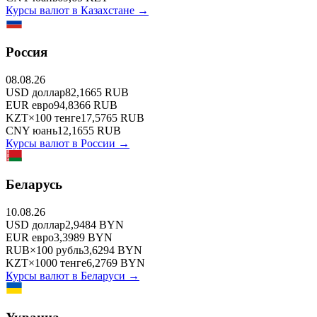
Курсы валют в
Казахстане
→
Россия
08.08.26
USD
доллар
82,1665
RUB
EUR
евро
94,8366
RUB
KZT
×
100
тенге
17,5765
RUB
CNY
юань
12,1655
RUB
Курсы валют в
России
→
Беларусь
10.08.26
USD
доллар
2,9484
BYN
EUR
евро
3,3989
BYN
RUB
×
100
рубль
3,6294
BYN
KZT
×
1000
тенге
6,2769
BYN
Курсы валют в
Беларуси
→