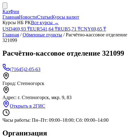
КазФин
Главная
Новости
Статьи
Курсы валют
Курсы НБ РК
Все курсы →
USD
469,93
₸
EUR
541,64
₸
RUB
5,71
₸
CNY
69,65
₸
Главная
/
Обменные пункты
/
Расчётно-кассовое отделение
321099
Расчётно-кассовое отделение 321099
(71645)2-05-63
Город:
Степногорск
Адрес:
г. Степногорск, мкр. 9, 83
Открыть в 2ГИС
Часы работы:
Пн–Пт: 09:00–18:00; Сб: 09:00–14:00
Организация