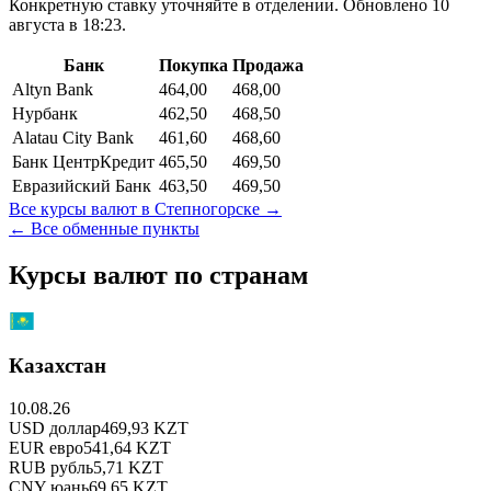
Конкретную ставку уточняйте в отделении.
Обновлено 10
августа в 18:23.
Банк
Покупка
Продажа
Altyn Bank
464,00
468,00
Нурбанк
462,50
468,50
Alatau City Bank
461,60
468,60
Банк ЦентрКредит
465,50
469,50
Евразийский Банк
463,50
469,50
Все курсы валют в
Степногорске
→
← Все обменные пункты
Курсы валют по странам
Казахстан
10.08.26
USD
доллар
469,93
KZT
EUR
евро
541,64
KZT
RUB
рубль
5,71
KZT
CNY
юань
69,65
KZT