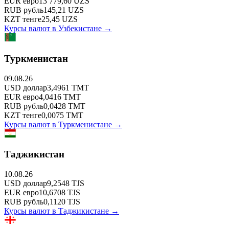
EUR
евро
13 779,60
UZS
RUB
рубль
145,21
UZS
KZT
тенге
25,45
UZS
Курсы валют в
Узбекистане
→
Туркменистан
09.08.26
USD
доллар
3,4961
TMT
EUR
евро
4,0416
TMT
RUB
рубль
0,0428
TMT
KZT
тенге
0,0075
TMT
Курсы валют в
Туркменистане
→
Таджикистан
10.08.26
USD
доллар
9,2548
TJS
EUR
евро
10,6708
TJS
RUB
рубль
0,1120
TJS
Курсы валют в
Таджикистане
→