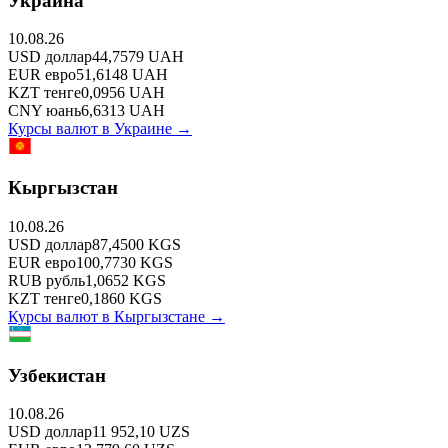
Украина
10.08.26
USD
доллар
44,7579
UAH
EUR
евро
51,6148
UAH
KZT
тенге
0,0956
UAH
CNY
юань
6,6313
UAH
Курсы валют в
Украине
→
Кыргызстан
10.08.26
USD
доллар
87,4500
KGS
EUR
евро
100,7730
KGS
RUB
рубль
1,0652
KGS
KZT
тенге
0,1860
KGS
Курсы валют в
Кыргызстане
→
Узбекистан
10.08.26
USD
доллар
11 952,10
UZS