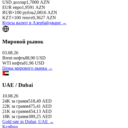
USD
доллар
1,7000
AZN
EUR
евро
1,9591
AZN
RUB
×
100
рубль
2,0816
AZN
KZT
×
100
тенге
0,3627
AZN
Курсы валют в
Азербайджане
→
Мировой рынок
03.08.26
Brent
нефть
88,90
USD
WTI
нефть
81,96
USD
Цены мирового рынка →
UAE / Dubai
10.08.26
24K
за грамм
518,49
AED
22K
за грамм
475,41
AED
21K
за грамм
454,13
AED
18K
за грамм
389,25
AED
Gold rate in Dubai, UAE →
КазФин