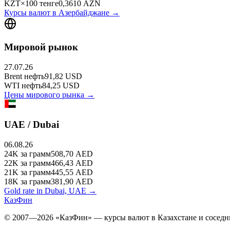
KZT
×
100
тенге
0,3610
AZN
Курсы валют в
Азербайджане
→
Мировой рынок
27.07.26
Brent
нефть
91,82
USD
WTI
нефть
84,25
USD
Цены мирового рынка →
UAE / Dubai
06.08.26
24K
за грамм
508,70
AED
22K
за грамм
466,43
AED
21K
за грамм
445,55
AED
18K
за грамм
381,90
AED
Gold rate in Dubai, UAE →
КазФин
© 2007—2026 «КазФин» — курсы валют в Казахстане и соседни