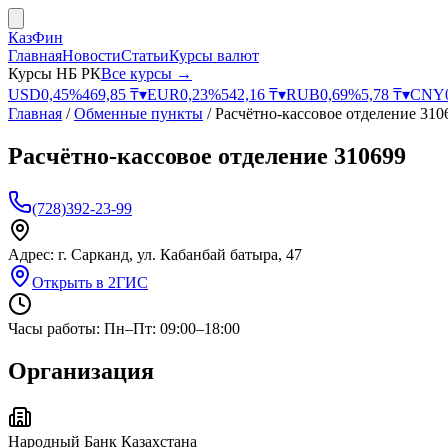
КазФин
Главная
Новости
Статьи
Курсы валют
Курсы НБ РК
Все курсы →
USD
0,45
%
469,85
₸
▾
EUR
0,23
%
542,16
₸
▾
RUB
0,69
%
5,78
₸
▾
CNY
Главная
/
Обменные пункты
/
Расчётно-кассовое отделение 310
Расчётно-кассовое отделение 310699
(728)392-23-99
Адрес:
г. Сарканд, ул. Кабанбай батыра, 47
Открыть в 2ГИС
Часы работы:
Пн–Пт: 09:00–18:00
Организация
Народный Банк Казахстана