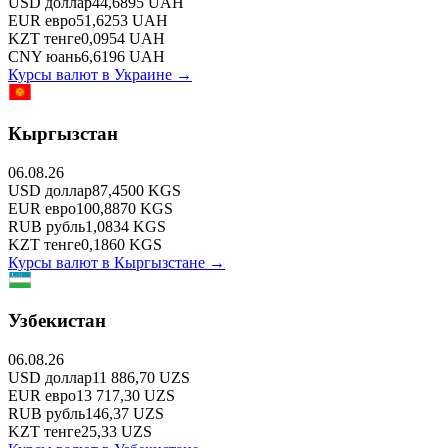
USD
доллар
44,6895
UAH
EUR
евро
51,6253
UAH
KZT
тенге
0,0954
UAH
CNY
юань
6,6196
UAH
Курсы валют в
Украине
→
Кыргызстан
06.08.26
USD
доллар
87,4500
KGS
EUR
евро
100,8870
KGS
RUB
рубль
1,0834
KGS
KZT
тенге
0,1860
KGS
Курсы валют в
Кыргызстане
→
Узбекистан
06.08.26
USD
доллар
11 886,70
UZS
EUR
евро
13 717,30
UZS
RUB
рубль
146,37
UZS
KZT
тенге
25,33
UZS