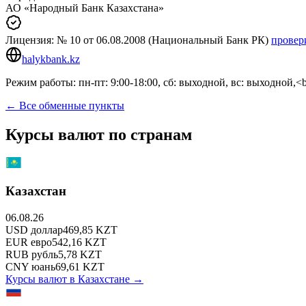
АО «Народный Банк Казахстана»
Лицензия:
№ 10
от 06.08.2008
(Национальный Банк РК)
провер
halykbank.kz
Режим работы: пн-пт: 9:00-18:00, сб: выходной, вс: выходной,<
← Все обменные пункты
Курсы валют по странам
Казахстан
06.08.26
USD
доллар
469,85
KZT
EUR
евро
542,16
KZT
RUB
рубль
5,78
KZT
CNY
юань
69,61
KZT
Курсы валют в
Казахстане
→