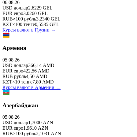
06.08.26
USD
доллар
2,6229
GEL
EUR
евро
3,0260
GEL
RUB
×
100
рубль
3,2340
GEL
KZT
×
100
тенге
0,5585
GEL
Курсы валют в
Грузии
→
Армения
05.08.26
USD
доллар
366,14
AMD
EUR
евро
422,56
AMD
RUB
рубль
4,50
AMD
KZT
×
10
тенге
7,80
AMD
Курсы валют в
Армении
→
Азербайджан
05.08.26
USD
доллар
1,7000
AZN
EUR
евро
1,9610
AZN
RUB
×
100
рубль
2,1031
AZN