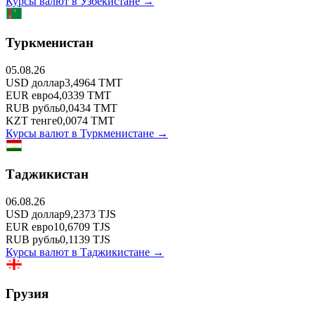
Курсы валют в
Узбекистане
→
Туркменистан
05.08.26
USD
доллар
3,4964
TMT
EUR
евро
4,0339
TMT
RUB
рубль
0,0434
TMT
KZT
тенге
0,0074
TMT
Курсы валют в
Туркменистане
→
Таджикистан
06.08.26
USD
доллар
9,2373
TJS
EUR
евро
10,6709
TJS
RUB
рубль
0,1139
TJS
Курсы валют в
Таджикистане
→
Грузия