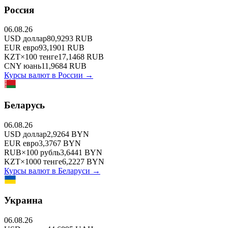
Россия
06.08.26
USD
доллар
80,9293
RUB
EUR
евро
93,1901
RUB
KZT
×
100
тенге
17,1468
RUB
CNY
юань
11,9684
RUB
Курсы валют в
России
→
Беларусь
06.08.26
USD
доллар
2,9264
BYN
EUR
евро
3,3767
BYN
RUB
×
100
рубль
3,6441
BYN
KZT
×
1000
тенге
6,2227
BYN
Курсы валют в
Беларуси
→
Украина
06.08.26