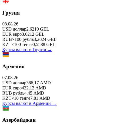
Грузия
08.08.26
USD
доллар
2,6210
GEL
EUR
евро
3,0212
GEL
RUB
×
100
рубль
3,2024
GEL
KZT
×
100
тенге
0,5588
GEL
Курсы валют в
Грузии
→
Армения
07.08.26
USD
доллар
366,17
AMD
EUR
евро
422,12
AMD
RUB
рубль
4,45
AMD
KZT
×
10
тенге
7,81
AMD
Курсы валют в
Армении
→
Азербайджан