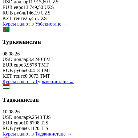
USD
доллар
11 915,60
UZS
EUR
евро
13 749,50
UZS
RUB
рубль
146,19
UZS
KZT
тенге
25,45
UZS
Курсы валют в
Узбекистане
→
Туркменистан
08.08.26
USD
доллар
3,4240
TMT
EUR
евро
3,9576
TMT
RUB
рубль
0,0418
TMT
KZT
тенге
0,0073
TMT
Курсы валют в
Туркменистане
→
Таджикистан
10.08.26
USD
доллар
9,2548
TJS
EUR
евро
10,6708
TJS
RUB
рубль
0,1120
TJS
Курсы валют в
Таджикистане
→