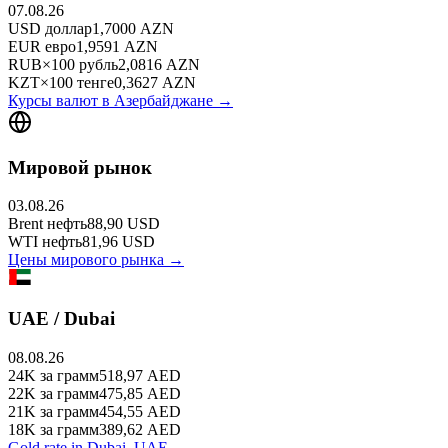
07.08.26
USD
доллар
1,7000
AZN
EUR
евро
1,9591
AZN
RUB
×
100
рубль
2,0816
AZN
KZT
×
100
тенге
0,3627
AZN
Курсы валют в
Азербайджане
→
Мировой рынок
03.08.26
Brent
нефть
88,90
USD
WTI
нефть
81,96
USD
Цены мирового рынка →
UAE / Dubai
08.08.26
24K
за грамм
518,97
AED
22K
за грамм
475,85
AED
21K
за грамм
454,55
AED
18K
за грамм
389,62
AED
Gold rate in Dubai, UAE →