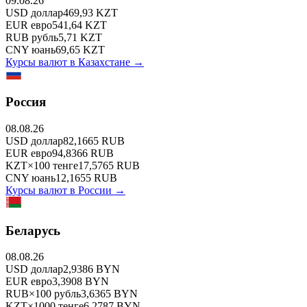
09.08.26
USD
доллар
469,93
KZT
EUR
евро
541,64
KZT
RUB
рубль
5,71
KZT
CNY
юань
69,65
KZT
Курсы валют в
Казахстане
→
Россия
08.08.26
USD
доллар
82,1665
RUB
EUR
евро
94,8366
RUB
KZT
×
100
тенге
17,5765
RUB
CNY
юань
12,1655
RUB
Курсы валют в
России
→
Беларусь
08.08.26
USD
доллар
2,9386
BYN
EUR
евро
3,3908
BYN
RUB
×
100
рубль
3,6365
BYN
KZT
×
1000
тенге
6,2787
BYN