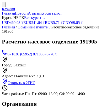
КазФин
Главная
Новости
Статьи
Курсы валют
Курсы НБ РК
Все курсы →
USD
469,93
₸
EUR
541,64
₸
RUB
5,71
₸
CNY
69,65
₸
Главная
/
Обменные пункты
/
Расчётно-кассовое отделение
191905
Расчётно-кассовое отделение 191905
871036 (65952) 871036 (67767)
Город:
Балхаш
Адрес:
г.Балхаш мкр 3 д.3
Открыть в 2ГИС
Часы работы:
Пн–Пт: 09:00–18:00; Сб: 09:00–14:00
Организация