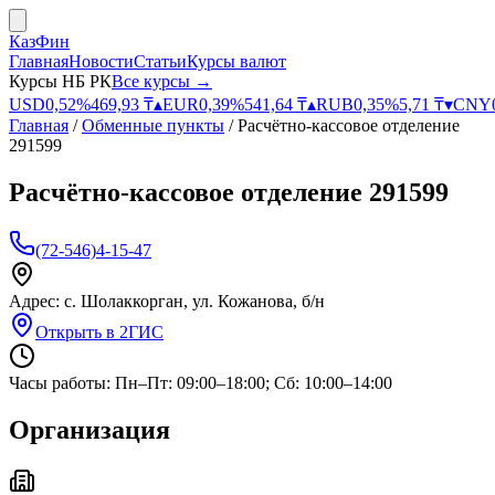
КазФин
Главная
Новости
Статьи
Курсы валют
Курсы НБ РК
Все курсы →
USD
0,52
%
469,93
₸
▴
EUR
0,39
%
541,64
₸
▴
RUB
0,35
%
5,71
₸
▾
CNY
Главная
/
Обменные пункты
/
Расчётно-кассовое отделение
291599
Расчётно-кассовое отделение 291599
(72-546)4-15-47
Адрес:
с. Шолаккорган, ул. Кожанова, б/н
Открыть в 2ГИС
Часы работы:
Пн–Пт: 09:00–18:00; Сб: 10:00–14:00
Организация