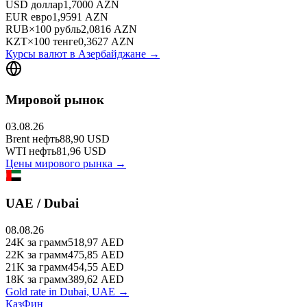
USD
доллар
1,7000
AZN
EUR
евро
1,9591
AZN
RUB
×
100
рубль
2,0816
AZN
KZT
×
100
тенге
0,3627
AZN
Курсы валют в
Азербайджане
→
Мировой рынок
03.08.26
Brent
нефть
88,90
USD
WTI
нефть
81,96
USD
Цены мирового рынка →
UAE / Dubai
08.08.26
24K
за грамм
518,97
AED
22K
за грамм
475,85
AED
21K
за грамм
454,55
AED
18K
за грамм
389,62
AED
Gold rate in Dubai, UAE →
КазФин