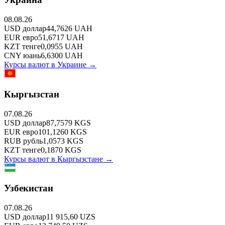
08.08.26
USD
доллар
44,7626
UAH
EUR
евро
51,6717
UAH
KZT
тенге
0,0955
UAH
CNY
юань
6,6300
UAH
Курсы валют в
Украине
→
Кыргызстан
07.08.26
USD
доллар
87,7579
KGS
EUR
евро
101,1260
KGS
RUB
рубль
1,0573
KGS
KZT
тенге
0,1870
KGS
Курсы валют в
Кыргызстане
→
Узбекистан
07.08.26
USD
доллар
11 915,60
UZS