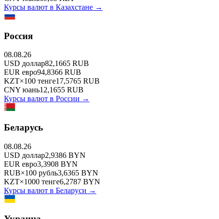
Курсы валют в
Казахстане
→
Россия
08.08.26
USD
доллар
82,1665
RUB
EUR
евро
94,8366
RUB
KZT
×
100
тенге
17,5765
RUB
CNY
юань
12,1655
RUB
Курсы валют в
России
→
Беларусь
08.08.26
USD
доллар
2,9386
BYN
EUR
евро
3,3908
BYN
RUB
×
100
рубль
3,6365
BYN
KZT
×
1000
тенге
6,2787
BYN
Курсы валют в
Беларуси
→
Украина