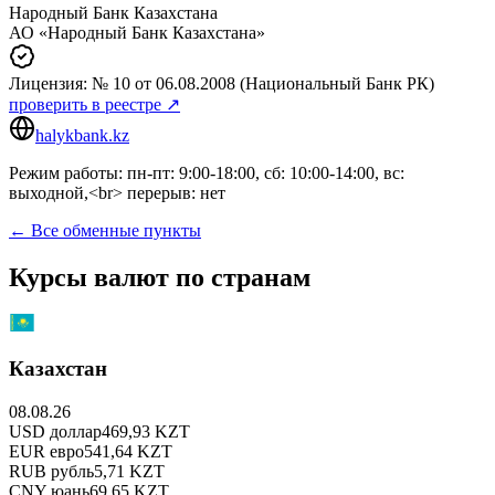
Народный Банк Казахстана
АО «Народный Банк Казахстана»
Лицензия:
№ 10
от 06.08.2008
(Национальный Банк РК)
проверить в реестре ↗
halykbank.kz
Режим работы: пн-пт: 9:00-18:00, сб: 10:00-14:00, вс:
выходной,<br> перерыв: нет
← Все обменные пункты
Курсы валют по странам
Казахстан
08.08.26
USD
доллар
469,93
KZT
EUR
евро
541,64
KZT
RUB
рубль
5,71
KZT
CNY
юань
69,65
KZT