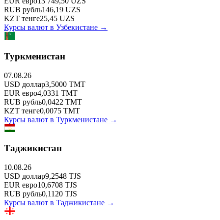
EUR
евро
13 749,50
UZS
RUB
рубль
146,19
UZS
KZT
тенге
25,45
UZS
Курсы валют в
Узбекистане
→
Туркменистан
07.08.26
USD
доллар
3,5000
TMT
EUR
евро
4,0331
TMT
RUB
рубль
0,0422
TMT
KZT
тенге
0,0075
TMT
Курсы валют в
Туркменистане
→
Таджикистан
10.08.26
USD
доллар
9,2548
TJS
EUR
евро
10,6708
TJS
RUB
рубль
0,1120
TJS
Курсы валют в
Таджикистане
→