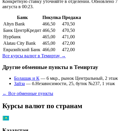
Конкретную ставку уточняйте в отделении.
Обновлено 7
августа в 00:23.
Банк
Покупка
Продажа
Altyn Bank
466,50
470,50
Банк ЦентрКредит
466,50
470,50
Нурбанк
465,00
471,00
Alatau City Bank
465,00
472,00
Евразийский Банк
466,00
472,00
Все курсы валют в
Темиртау
→
Другие обменные пункты в
Темиртау
Болашақ и К
—
6 мкр., рынок Центральный, 2 этаж
Зайза
—
б.Независимости, 25, бутик №237, 1 этаж
← Все обменные пункты
Курсы валют по странам
Казахстан