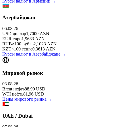
Курсы валют в
Армении
→
Азербайджан
06.08.26
USD
доллар
1,7000
AZN
EUR
евро
1,9633
AZN
RUB
×
100
рубль
2,1023
AZN
KZT
×
100
тенге
0,3613
AZN
Курсы валют в
Азербайджане
→
Мировой рынок
03.08.26
Brent
нефть
88,90
USD
WTI
нефть
81,96
USD
Цены мирового рынка →
UAE / Dubai
07.08.26