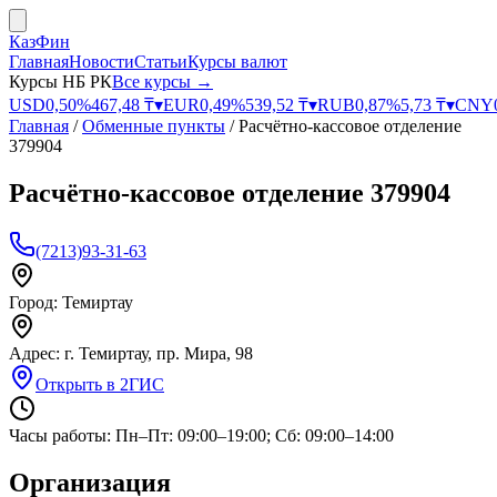
КазФин
Главная
Новости
Статьи
Курсы валют
Курсы НБ РК
Все курсы →
USD
0,50
%
467,48
₸
▾
EUR
0,49
%
539,52
₸
▾
RUB
0,87
%
5,73
₸
▾
CNY
Главная
/
Обменные пункты
/
Расчётно-кассовое отделение
379904
Расчётно-кассовое отделение 379904
(7213)93-31-63
Город:
Темиртау
Адрес:
г. Темиртау, пр. Мира, 98
Открыть в 2ГИС
Часы работы:
Пн–Пт: 09:00–19:00; Сб: 09:00–14:00
Организация