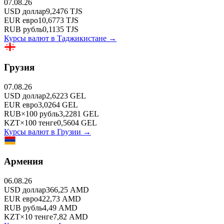
07.08.26
USD
доллар
9,2476
TJS
EUR
евро
10,6773
TJS
RUB
рубль
0,1135
TJS
Курсы валют в
Таджикистане
→
Грузия
07.08.26
USD
доллар
2,6223
GEL
EUR
евро
3,0264
GEL
RUB
×
100
рубль
3,2281
GEL
KZT
×
100
тенге
0,5604
GEL
Курсы валют в
Грузии
→
Армения
06.08.26
USD
доллар
366,25
AMD
EUR
евро
422,73
AMD
RUB
рубль
4,49
AMD
KZT
×
10
тенге
7,82
AMD