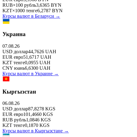
RUB
×
100
рубль
3,6365
BYN
KZT
×
1000
тенге
6,2787
BYN
Курсы валют в
Беларуси
→
Украина
07.08.26
USD
доллар
44,7626
UAH
EUR
евро
51,6717
UAH
KZT
тенге
0,0955
UAH
CNY
юань
6,6300
UAH
Курсы валют в
Украине
→
Кыргызстан
06.08.26
USD
доллар
87,8278
KGS
EUR
евро
101,4660
KGS
RUB
рубль
1,0846
KGS
KZT
тенге
0,1870
KGS
Курсы валют в
Кыргызстане
→