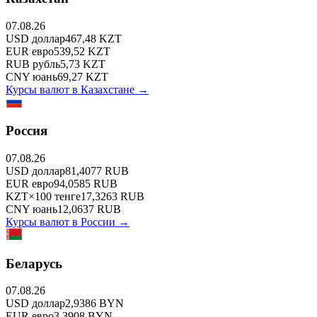
07.08.26
USD
доллар
467,48
KZT
EUR
евро
539,52
KZT
RUB
рубль
5,73
KZT
CNY
юань
69,27
KZT
Курсы валют в
Казахстане
→
Россия
07.08.26
USD
доллар
81,4077
RUB
EUR
евро
94,0585
RUB
KZT
×
100
тенге
17,3263
RUB
CNY
юань
12,0637
RUB
Курсы валют в
России
→
Беларусь
07.08.26
USD
доллар
2,9386
BYN
EUR
евро
3,3908
BYN