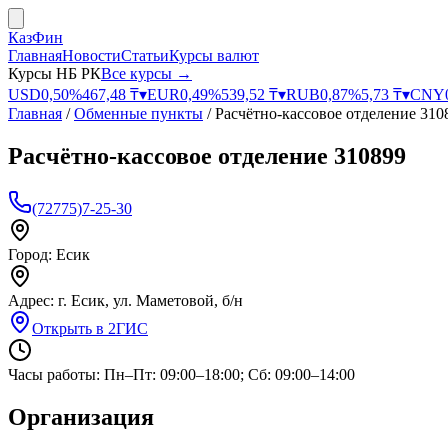
КазФин
Главная
Новости
Статьи
Курсы валют
Курсы НБ РК
Все курсы →
USD
0,50
%
467,48
₸
▾
EUR
0,49
%
539,52
₸
▾
RUB
0,87
%
5,73
₸
▾
CNY
Главная
/
Обменные пункты
/
Расчётно-кассовое отделение 310
Расчётно-кассовое отделение 310899
(72775)7-25-30
Город:
Есик
Адрес:
г. Есик, ул. Маметовой, б/н
Открыть в 2ГИС
Часы работы:
Пн–Пт: 09:00–18:00; Сб: 09:00–14:00
Организация