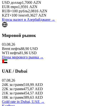
USD
доллар
1,7000
AZN
EUR
евро
1,9591
AZN
RUB
×
100
рубль
2,0816
AZN
KZT
×
100
тенге
0,3627
AZN
Курсы валют в
Азербайджане
→
Мировой рынок
03.08.26
Brent
нефть
88,90
USD
WTI
нефть
81,96
USD
Цены мирового рынка →
UAE / Dubai
07.08.26
24K
за грамм
518,99
AED
22K
за грамм
475,87
AED
21K
за грамм
454,57
AED
18K
за грамм
389,63
AED
Gold rate in Dubai, UAE →
КазФин