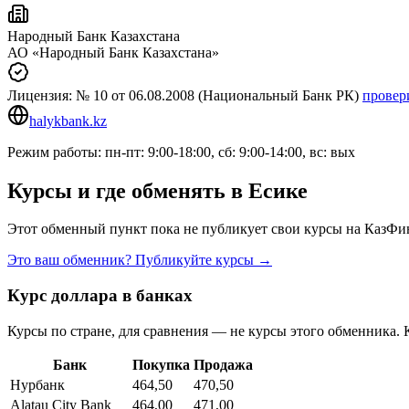
Народный Банк Казахстана
АО «Народный Банк Казахстана»
Лицензия:
№ 10
от 06.08.2008
(Национальный Банк РК)
провер
halykbank.kz
Режим работы: пн-пт: 9:00-18:00, сб: 9:00-14:00, вс: вых
Курсы и где обменять в
Есике
Этот обменный пункт пока не публикует свои курсы на КазФин
Это ваш обменник? Публикуйте курсы →
Курс доллара в банках
Курсы по стране, для сравнения — не курсы этого обменника. 
Банк
Покупка
Продажа
Нурбанк
464,50
470,50
Alatau City Bank
464,00
471,00