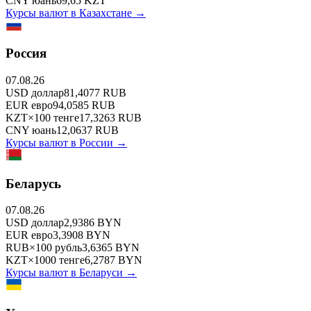
CNY
юань
69,65
KZT
Курсы валют в
Казахстане
→
Россия
07.08.26
USD
доллар
81,4077
RUB
EUR
евро
94,0585
RUB
KZT
×
100
тенге
17,3263
RUB
CNY
юань
12,0637
RUB
Курсы валют в
России
→
Беларусь
07.08.26
USD
доллар
2,9386
BYN
EUR
евро
3,3908
BYN
RUB
×
100
рубль
3,6365
BYN
KZT
×
1000
тенге
6,2787
BYN
Курсы валют в
Беларуси
→