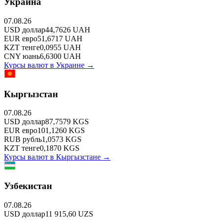
Украина
07.08.26
USD
доллар
44,7626
UAH
EUR
евро
51,6717
UAH
KZT
тенге
0,0955
UAH
CNY
юань
6,6300
UAH
Курсы валют в
Украине
→
Кыргызстан
07.08.26
USD
доллар
87,7579
KGS
EUR
евро
101,1260
KGS
RUB
рубль
1,0573
KGS
KZT
тенге
0,1870
KGS
Курсы валют в
Кыргызстане
→
Узбекистан
07.08.26
USD
доллар
11 915,60
UZS