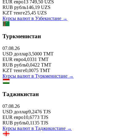
EUR
евро
13 749,50
UZS
RUB
рубль
146,19
UZS
KZT
тенге
25,45
UZS
Курсы валют в
Узбекистане
→
Туркменистан
07.08.26
USD
доллар
3,5000
TMT
EUR
евро
4,0331
TMT
RUB
рубль
0,0422
TMT
KZT
тенге
0,0075
TMT
Курсы валют в
Туркменистане
→
Таджикистан
07.08.26
USD
доллар
9,2476
TJS
EUR
евро
10,6773
TJS
RUB
рубль
0,1135
TJS
Курсы валют в
Таджикистане
→