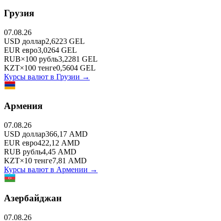
Грузия
07.08.26
USD
доллар
2,6223
GEL
EUR
евро
3,0264
GEL
RUB
×
100
рубль
3,2281
GEL
KZT
×
100
тенге
0,5604
GEL
Курсы валют в
Грузии
→
Армения
07.08.26
USD
доллар
366,17
AMD
EUR
евро
422,12
AMD
RUB
рубль
4,45
AMD
KZT
×
10
тенге
7,81
AMD
Курсы валют в
Армении
→
Азербайджан
07.08.26