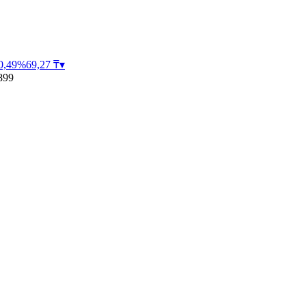
0,49
%
69,27
₸
▾
899