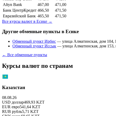
Altyn Bank
467,00
471,00
Банк ЦентрКредит
466,50
471,50
Евразийский Банк
465,50
471,50
Все курсы валют в
Есике
→
Другие обменные пункты в
Есике
Обменный пункт Ирбис
—
улица Алматинская, дом 104,
Обменный пункт Иссык
—
улица Алматинская, дом 153,
← Все обменные пункты
Курсы валют по странам
Казахстан
08.08.26
USD
доллар
469,93
KZT
EUR
евро
541,64
KZT
RUB
рубль
5,71
KZT