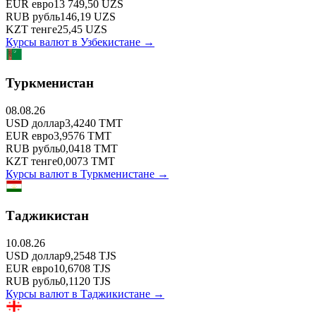
EUR
евро
13 749,50
UZS
RUB
рубль
146,19
UZS
KZT
тенге
25,45
UZS
Курсы валют в
Узбекистане
→
Туркменистан
08.08.26
USD
доллар
3,4240
TMT
EUR
евро
3,9576
TMT
RUB
рубль
0,0418
TMT
KZT
тенге
0,0073
TMT
Курсы валют в
Туркменистане
→
Таджикистан
10.08.26
USD
доллар
9,2548
TJS
EUR
евро
10,6708
TJS
RUB
рубль
0,1120
TJS
Курсы валют в
Таджикистане
→