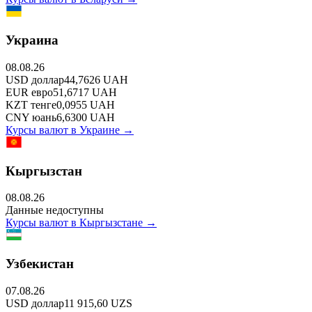
Украина
08.08.26
USD
доллар
44,7626
UAH
EUR
евро
51,6717
UAH
KZT
тенге
0,0955
UAH
CNY
юань
6,6300
UAH
Курсы валют в
Украине
→
Кыргызстан
08.08.26
Данные недоступны
Курсы валют в
Кыргызстане
→
Узбекистан
07.08.26
USD
доллар
11 915,60
UZS