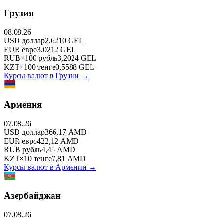
Грузия
08.08.26
USD
доллар
2,6210
GEL
EUR
евро
3,0212
GEL
RUB
×
100
рубль
3,2024
GEL
KZT
×
100
тенге
0,5588
GEL
Курсы валют в
Грузии
→
Армения
07.08.26
USD
доллар
366,17
AMD
EUR
евро
422,12
AMD
RUB
рубль
4,45
AMD
KZT
×
10
тенге
7,81
AMD
Курсы валют в
Армении
→
Азербайджан
07.08.26