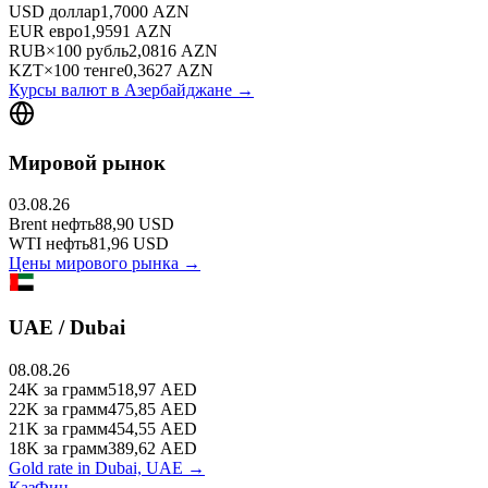
USD
доллар
1,7000
AZN
EUR
евро
1,9591
AZN
RUB
×
100
рубль
2,0816
AZN
KZT
×
100
тенге
0,3627
AZN
Курсы валют в
Азербайджане
→
Мировой рынок
03.08.26
Brent
нефть
88,90
USD
WTI
нефть
81,96
USD
Цены мирового рынка →
UAE / Dubai
08.08.26
24K
за грамм
518,97
AED
22K
за грамм
475,85
AED
21K
за грамм
454,55
AED
18K
за грамм
389,62
AED
Gold rate in Dubai, UAE →
КазФин