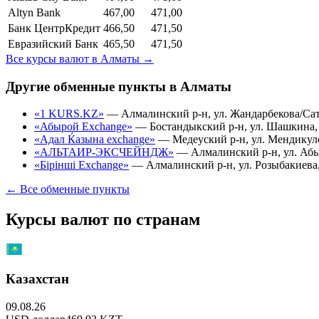
Altyn Bank
467,00
471,00
Банк ЦентрКредит
466,50
471,50
Евразийский Банк
465,50
471,50
Все курсы валют в
Алматы
→
Другие обменные пункты в
Алматы
«1 KURS.KZ»
—
Алмалинский р-н, ул. Жандарбекова/Сатп
«Абырой Exchange»
—
Бостандыкский р-н, ул. Шашкина, 
«Адал Ќазына exchange»
—
Медеуский р-н, ул. Мендикулов
«АЛЬТАИР-ЭКСЧЕЙНДЖ»
—
Алмалинский р-н, ул. Абы
«Бірінші Exchange»
—
Алмалинский р-н, ул. Розыбакиева, 
← Все обменные пункты
Курсы валют по странам
Казахстан
09.08.26