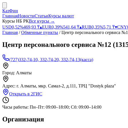
КазФин
Главная
Новости
Статьи
Курсы валют
Курсы НБ РК
Все курсы →
USD
0,52
%
469,93
₸
▴
EUR
0,39
%
541,64
₸
▴
RUB
0,35
%
5,71
₸
▾
CNY
Главная
/
Обменные пункты
/
Центр персонального сервиса №1
Центр персонального сервиса №12 (1315
(727)332-74-10, 332-74-20, 332-74-13(касса)
Город:
Алматы
Адрес:
г. Алматы, мкр. Самал-2, д.111, ТРЦ "Dostyk plaza"
Открыть в 2ГИС
Часы работы:
Пн–Пт: 09:00–18:00; Сб: 09:00–14:00
Организация