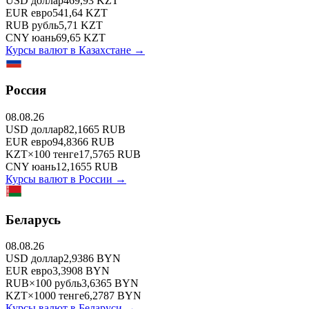
USD
доллар
469,93
KZT
EUR
евро
541,64
KZT
RUB
рубль
5,71
KZT
CNY
юань
69,65
KZT
Курсы валют в
Казахстане
→
Россия
08.08.26
USD
доллар
82,1665
RUB
EUR
евро
94,8366
RUB
KZT
×
100
тенге
17,5765
RUB
CNY
юань
12,1655
RUB
Курсы валют в
России
→
Беларусь
08.08.26
USD
доллар
2,9386
BYN
EUR
евро
3,3908
BYN
RUB
×
100
рубль
3,6365
BYN
KZT
×
1000
тенге
6,2787
BYN
Курсы валют в
Беларуси
→