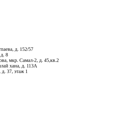
аева, д. 152/57
д. 8
а, мкр. Самал-2, д. 45,кв.2
лай хана, д. 113А
д. 37, этаж 1