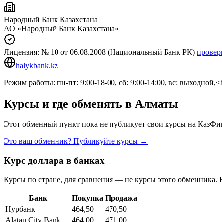
Народный Банк Казахстана
АО «Народный Банк Казахстана»
Лицензия:
№ 10
от 06.08.2008
(Национальный Банк РК)
провер
halykbank.kz
Режим работы: пн-пт: 9:00-18-00, сб: 9:00-14:00, вс: выходной,<
Курсы и где обменять в
Алматы
Этот обменный пункт пока не публикует свои курсы на КазФин
Это ваш обменник? Публикуйте курсы →
Курс доллара в банках
Курсы по стране, для сравнения — не курсы этого обменника. 
Банк
Покупка
Продажа
Нурбанк
464,50
470,50
Alatau City Bank
464,00
471,00