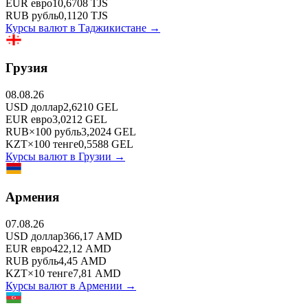
EUR
евро
10,6708
TJS
RUB
рубль
0,1120
TJS
Курсы валют в
Таджикистане
→
Грузия
08.08.26
USD
доллар
2,6210
GEL
EUR
евро
3,0212
GEL
RUB
×
100
рубль
3,2024
GEL
KZT
×
100
тенге
0,5588
GEL
Курсы валют в
Грузии
→
Армения
07.08.26
USD
доллар
366,17
AMD
EUR
евро
422,12
AMD
RUB
рубль
4,45
AMD
KZT
×
10
тенге
7,81
AMD
Курсы валют в
Армении
→