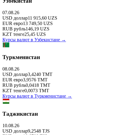
Узбекистан
07.08.26
USD
доллар
11 915,60
UZS
EUR
евро
13 749,50
UZS
RUB
рубль
146,19
UZS
KZT
тенге
25,45
UZS
Курсы валют в
Узбекистане
→
Туркменистан
08.08.26
USD
доллар
3,4240
TMT
EUR
евро
3,9576
TMT
RUB
рубль
0,0418
TMT
KZT
тенге
0,0073
TMT
Курсы валют в
Туркменистане
→
Таджикистан
10.08.26
USD
доллар
9,2548
TJS