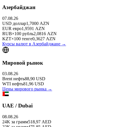
Азербайджан
07.08.26
USD
доллар
1,7000
AZN
EUR
евро
1,9591
AZN
RUB
×
100
рубль
2,0816
AZN
KZT
×
100
тенге
0,3627
AZN
Курсы валют в
Азербайджане
→
Мировой рынок
03.08.26
Brent
нефть
88,90
USD
WTI
нефть
81,96
USD
Цены мирового рынка →
UAE / Dubai
08.08.26
24K
за грамм
518,97
AED
22K
за грамм
475,85
AED