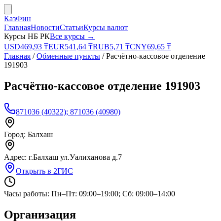
КазФин
Главная
Новости
Статьи
Курсы валют
Курсы НБ РК
Все курсы →
USD
469,93
₸
EUR
541,64
₸
RUB
5,71
₸
CNY
69,65
₸
Главная
/
Обменные пункты
/
Расчётно-кассовое отделение
191903
Расчётно-кассовое отделение 191903
871036 (40322); 871036 (40980)
Город:
Балхаш
Адрес:
г.Балхаш ул.Уалиханова д.7
Открыть в 2ГИС
Часы работы:
Пн–Пт: 09:00–19:00; Сб: 09:00–14:00
Организация