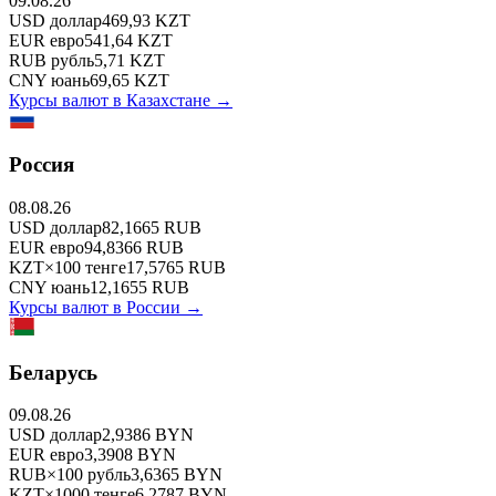
09.08.26
USD
доллар
469,93
KZT
EUR
евро
541,64
KZT
RUB
рубль
5,71
KZT
CNY
юань
69,65
KZT
Курсы валют в
Казахстане
→
Россия
08.08.26
USD
доллар
82,1665
RUB
EUR
евро
94,8366
RUB
KZT
×
100
тенге
17,5765
RUB
CNY
юань
12,1655
RUB
Курсы валют в
России
→
Беларусь
09.08.26
USD
доллар
2,9386
BYN
EUR
евро
3,3908
BYN
RUB
×
100
рубль
3,6365
BYN
KZT
×
1000
тенге
6,2787
BYN