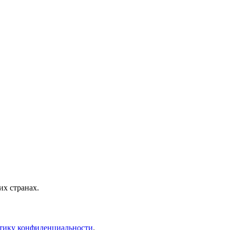
х странах.
тику конфиденциальности
.