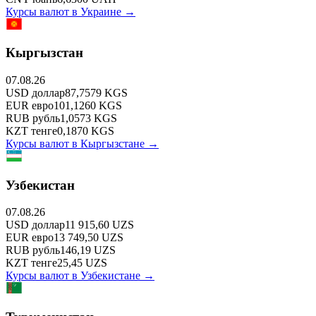
Курсы валют в
Украине
→
Кыргызстан
07.08.26
USD
доллар
87,7579
KGS
EUR
евро
101,1260
KGS
RUB
рубль
1,0573
KGS
KZT
тенге
0,1870
KGS
Курсы валют в
Кыргызстане
→
Узбекистан
07.08.26
USD
доллар
11 915,60
UZS
EUR
евро
13 749,50
UZS
RUB
рубль
146,19
UZS
KZT
тенге
25,45
UZS
Курсы валют в
Узбекистане
→