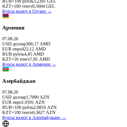
RUB
×
100
рубль
3,2281
GEL
KZT
×
100
тенге
0,5604
GEL
Курсы валют в
Грузии
→
Армения
07.08.26
USD
доллар
366,17
AMD
EUR
евро
422,12
AMD
RUB
рубль
4,45
AMD
KZT
×
10
тенге
7,81
AMD
Курсы валют в
Армении
→
Азербайджан
07.08.26
USD
доллар
1,7000
AZN
EUR
евро
1,9591
AZN
RUB
×
100
рубль
2,0816
AZN
KZT
×
100
тенге
0,3627
AZN
Курсы валют в
Азербайджане
→