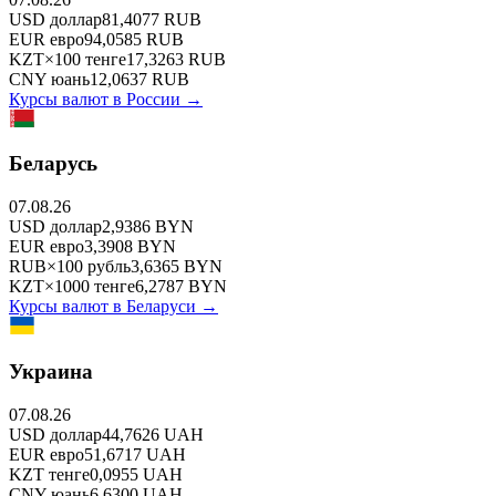
USD
доллар
81,4077
RUB
EUR
евро
94,0585
RUB
KZT
×
100
тенге
17,3263
RUB
CNY
юань
12,0637
RUB
Курсы валют в
России
→
Беларусь
07.08.26
USD
доллар
2,9386
BYN
EUR
евро
3,3908
BYN
RUB
×
100
рубль
3,6365
BYN
KZT
×
1000
тенге
6,2787
BYN
Курсы валют в
Беларуси
→
Украина
07.08.26
USD
доллар
44,7626
UAH
EUR
евро
51,6717
UAH
KZT
тенге
0,0955
UAH
CNY
юань
6,6300
UAH