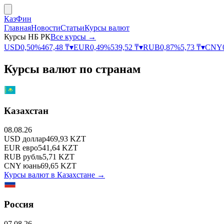
КазФин
Главная
Новости
Статьи
Курсы валют
Курсы НБ РК
Все курсы →
USD
0,50
%
467,48
₸
▾
EUR
0,49
%
539,52
₸
▾
RUB
0,87
%
5,73
₸
▾
CNY
Курсы валют по странам
Казахстан
08.08.26
USD
доллар
469,93
KZT
EUR
евро
541,64
KZT
RUB
рубль
5,71
KZT
CNY
юань
69,65
KZT
Курсы валют в
Казахстане
→
Россия
07.08.26