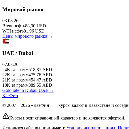
Мировой рынок
03.08.26
Brent
нефть
88,90
USD
WTI
нефть
81,96
USD
Цены мирового рынка →
UAE / Dubai
07.08.26
24K
за грамм
518,87
AED
22K
за грамм
475,76
AED
21K
за грамм
454,47
AED
18K
за грамм
389,55
AED
Gold rate in Dubai, UAE →
КазФин
© 2007—2026 «КазФин» — курсы валют в Казахстане и соседни
Курсы носят справочный характер и не являются офертой.
Используя сайт, вы принимаете
Условия использования
и
Поли