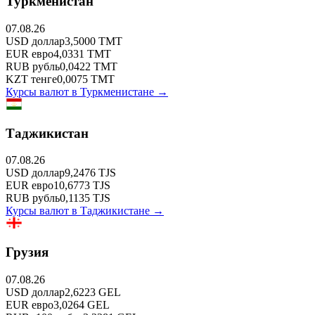
Туркменистан
07.08.26
USD
доллар
3,5000
TMT
EUR
евро
4,0331
TMT
RUB
рубль
0,0422
TMT
KZT
тенге
0,0075
TMT
Курсы валют в
Туркменистане
→
Таджикистан
07.08.26
USD
доллар
9,2476
TJS
EUR
евро
10,6773
TJS
RUB
рубль
0,1135
TJS
Курсы валют в
Таджикистане
→
Грузия
07.08.26
USD
доллар
2,6223
GEL
EUR
евро
3,0264
GEL