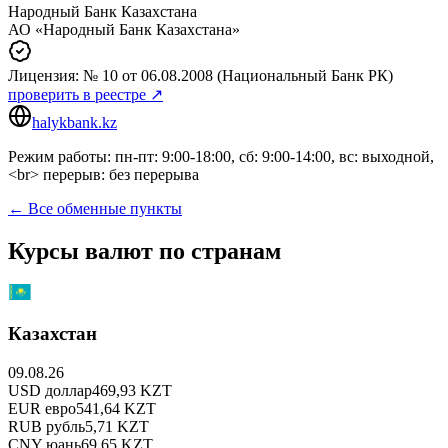
Народный Банк Казахстана
АО «Народный Банк Казахстана»
Лицензия:
№ 10
от 06.08.2008
(Национальный Банк РК)
проверить в реестре ↗
halykbank.kz
Режим работы: пн-пт: 9:00-18:00, сб: 9:00-14:00, вс: выходной,
<br> перерыв: без перерыва
← Все обменные пункты
Курсы валют по странам
Казахстан
09.08.26
USD
доллар
469,93
KZT
EUR
евро
541,64
KZT
RUB
рубль
5,71
KZT
CNY
юань
69,65
KZT