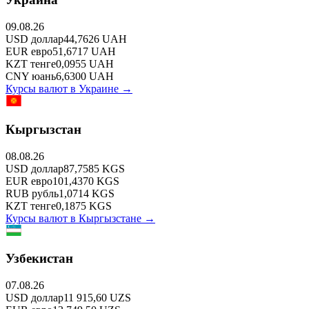
09.08.26
USD
доллар
44,7626
UAH
EUR
евро
51,6717
UAH
KZT
тенге
0,0955
UAH
CNY
юань
6,6300
UAH
Курсы валют в
Украине
→
Кыргызстан
08.08.26
USD
доллар
87,7585
KGS
EUR
евро
101,4370
KGS
RUB
рубль
1,0714
KGS
KZT
тенге
0,1875
KGS
Курсы валют в
Кыргызстане
→
Узбекистан
07.08.26
USD
доллар
11 915,60
UZS