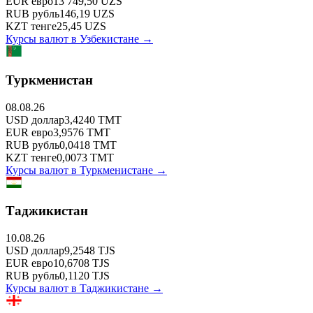
EUR
евро
13 749,50
UZS
RUB
рубль
146,19
UZS
KZT
тенге
25,45
UZS
Курсы валют в
Узбекистане
→
Туркменистан
08.08.26
USD
доллар
3,4240
TMT
EUR
евро
3,9576
TMT
RUB
рубль
0,0418
TMT
KZT
тенге
0,0073
TMT
Курсы валют в
Туркменистане
→
Таджикистан
10.08.26
USD
доллар
9,2548
TJS
EUR
евро
10,6708
TJS
RUB
рубль
0,1120
TJS
Курсы валют в
Таджикистане
→