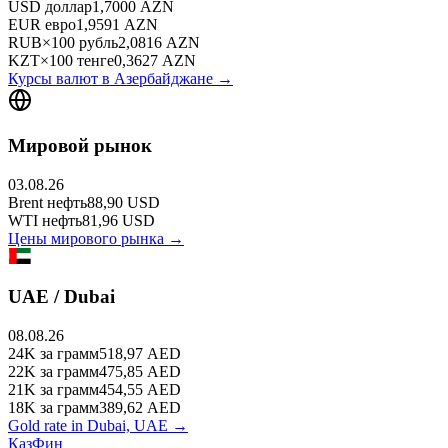
USD
доллар
1,7000
AZN
EUR
евро
1,9591
AZN
RUB
×
100
рубль
2,0816
AZN
KZT
×
100
тенге
0,3627
AZN
Курсы валют в
Азербайджане
→
Мировой рынок
03.08.26
Brent
нефть
88,90
USD
WTI
нефть
81,96
USD
Цены мирового рынка →
UAE / Dubai
08.08.26
24K
за грамм
518,97
AED
22K
за грамм
475,85
AED
21K
за грамм
454,55
AED
18K
за грамм
389,62
AED
Gold rate in Dubai, UAE →
КазФин