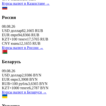
Курсы валют в
Казахстане
→
Россия
08.08.26
USD
доллар
82,1665
RUB
EUR
евро
94,8366
RUB
KZT
×
100
тенге
17,5765
RUB
CNY
юань
12,1655
RUB
Курсы валют в
России
→
Беларусь
09.08.26
USD
доллар
2,9386
BYN
EUR
евро
3,3908
BYN
RUB
×
100
рубль
3,6365
BYN
KZT
×
1000
тенге
6,2787
BYN
Курсы валют в
Беларуси
→
Украина