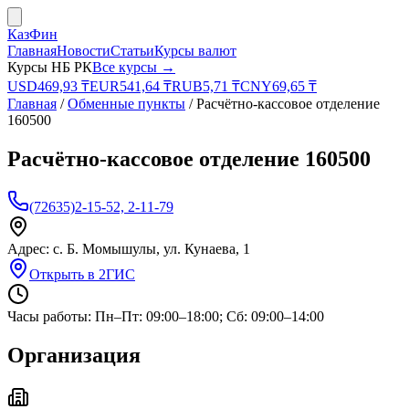
КазФин
Главная
Новости
Статьи
Курсы валют
Курсы НБ РК
Все курсы →
USD
469,93
₸
EUR
541,64
₸
RUB
5,71
₸
CNY
69,65
₸
Главная
/
Обменные пункты
/
Расчётно-кассовое отделение
160500
Расчётно-кассовое отделение 160500
(72635)2-15-52, 2-11-79
Адрес:
с. Б. Момышулы, ул. Кунаева, 1
Открыть в 2ГИС
Часы работы:
Пн–Пт: 09:00–18:00; Сб: 09:00–14:00
Организация