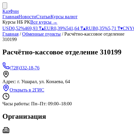
КазФин
Главная
Новости
Статьи
Курсы валют
Курсы НБ РК
Все курсы →
USD
0,52
%
469,93
₸
▴
EUR
0,39
%
541,64
₸
▴
RUB
0,35
%
5,71
₸
▾
CNY
Главная
/
Обменные пункты
/
Расчётно-кассовое отделение
310199
Расчётно-кассовое отделение 310199
(728)332-18-76
Адрес:
г. Ушарал, ул. Конаева, 64
Открыть в 2ГИС
Часы работы:
Пн–Пт: 09:00–18:00
Организация