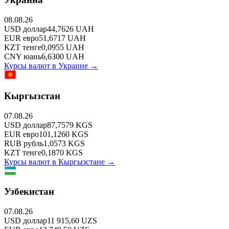
08.08.26
USD
доллар
44,7626
UAH
EUR
евро
51,6717
UAH
KZT
тенге
0,0955
UAH
CNY
юань
6,6300
UAH
Курсы валют в
Украине
→
Кыргызстан
07.08.26
USD
доллар
87,7579
KGS
EUR
евро
101,1260
KGS
RUB
рубль
1,0573
KGS
KZT
тенге
0,1870
KGS
Курсы валют в
Кыргызстане
→
Узбекистан
07.08.26
USD
доллар
11 915,60
UZS