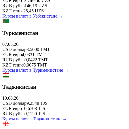
EUR
евро
13 749,50
UZS
RUB
рубль
146,19
UZS
KZT
тенге
25,45
UZS
Курсы валют в
Узбекистане
→
Туркменистан
07.08.26
USD
доллар
3,5000
TMT
EUR
евро
4,0331
TMT
RUB
рубль
0,0422
TMT
KZT
тенге
0,0075
TMT
Курсы валют в
Туркменистане
→
Таджикистан
10.08.26
USD
доллар
9,2548
TJS
EUR
евро
10,6708
TJS
RUB
рубль
0,1120
TJS
Курсы валют в
Таджикистане
→