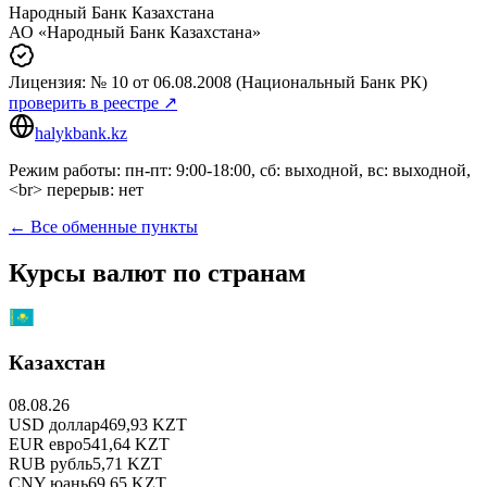
Народный Банк Казахстана
АО «Народный Банк Казахстана»
Лицензия:
№ 10
от 06.08.2008
(Национальный Банк РК)
проверить в реестре ↗
halykbank.kz
Режим работы: пн-пт: 9:00-18:00, сб: выходной, вс: выходной,
<br> перерыв: нет
← Все обменные пункты
Курсы валют по странам
Казахстан
08.08.26
USD
доллар
469,93
KZT
EUR
евро
541,64
KZT
RUB
рубль
5,71
KZT
CNY
юань
69,65
KZT