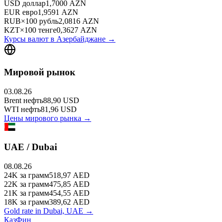
USD
доллар
1,7000
AZN
EUR
евро
1,9591
AZN
RUB
×
100
рубль
2,0816
AZN
KZT
×
100
тенге
0,3627
AZN
Курсы валют в
Азербайджане
→
Мировой рынок
03.08.26
Brent
нефть
88,90
USD
WTI
нефть
81,96
USD
Цены мирового рынка →
UAE / Dubai
08.08.26
24K
за грамм
518,97
AED
22K
за грамм
475,85
AED
21K
за грамм
454,55
AED
18K
за грамм
389,62
AED
Gold rate in Dubai, UAE →
КазФин