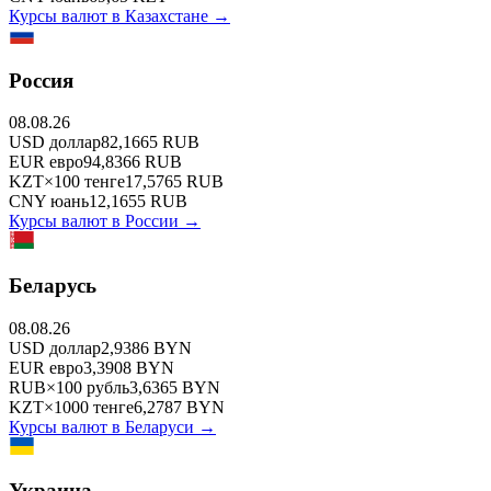
Курсы валют в
Казахстане
→
Россия
08.08.26
USD
доллар
82,1665
RUB
EUR
евро
94,8366
RUB
KZT
×
100
тенге
17,5765
RUB
CNY
юань
12,1655
RUB
Курсы валют в
России
→
Беларусь
08.08.26
USD
доллар
2,9386
BYN
EUR
евро
3,3908
BYN
RUB
×
100
рубль
3,6365
BYN
KZT
×
1000
тенге
6,2787
BYN
Курсы валют в
Беларуси
→
Украина