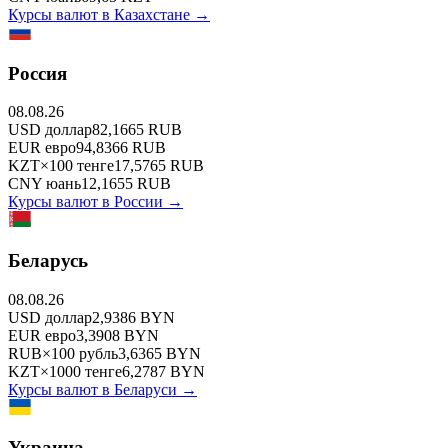
Курсы валют в
Казахстане
→
Россия
08.08.26
USD
доллар
82,1665
RUB
EUR
евро
94,8366
RUB
KZT
×
100
тенге
17,5765
RUB
CNY
юань
12,1655
RUB
Курсы валют в
России
→
Беларусь
08.08.26
USD
доллар
2,9386
BYN
EUR
евро
3,3908
BYN
RUB
×
100
рубль
3,6365
BYN
KZT
×
1000
тенге
6,2787
BYN
Курсы валют в
Беларуси
→
Украина