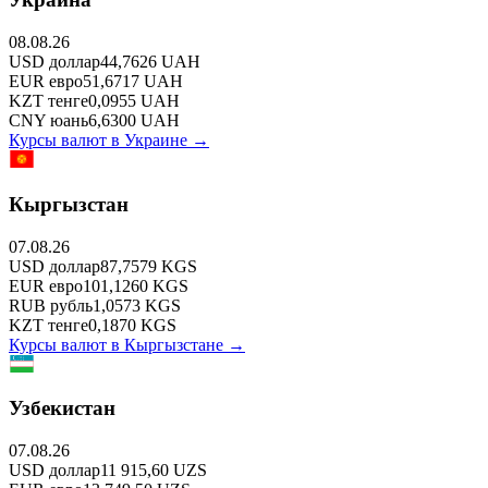
08.08.26
USD
доллар
44,7626
UAH
EUR
евро
51,6717
UAH
KZT
тенге
0,0955
UAH
CNY
юань
6,6300
UAH
Курсы валют в
Украине
→
Кыргызстан
07.08.26
USD
доллар
87,7579
KGS
EUR
евро
101,1260
KGS
RUB
рубль
1,0573
KGS
KZT
тенге
0,1870
KGS
Курсы валют в
Кыргызстане
→
Узбекистан
07.08.26
USD
доллар
11 915,60
UZS