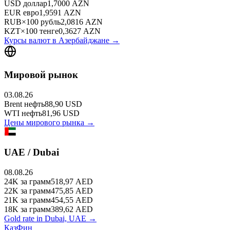
USD
доллар
1,7000
AZN
EUR
евро
1,9591
AZN
RUB
×
100
рубль
2,0816
AZN
KZT
×
100
тенге
0,3627
AZN
Курсы валют в
Азербайджане
→
Мировой рынок
03.08.26
Brent
нефть
88,90
USD
WTI
нефть
81,96
USD
Цены мирового рынка →
UAE / Dubai
08.08.26
24K
за грамм
518,97
AED
22K
за грамм
475,85
AED
21K
за грамм
454,55
AED
18K
за грамм
389,62
AED
Gold rate in Dubai, UAE →
КазФин