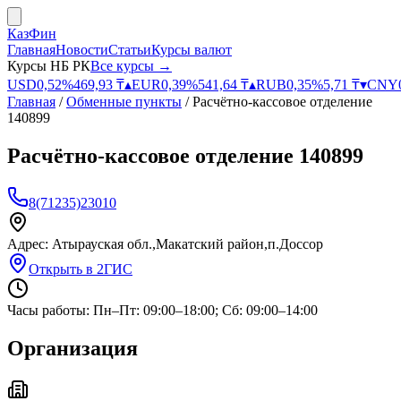
КазФин
Главная
Новости
Статьи
Курсы валют
Курсы НБ РК
Все курсы →
USD
0,52
%
469,93
₸
▴
EUR
0,39
%
541,64
₸
▴
RUB
0,35
%
5,71
₸
▾
CNY
Главная
/
Обменные пункты
/
Расчётно-кассовое отделение
140899
Расчётно-кассовое отделение 140899
8(71235)23010
Адрес:
Атырауская обл.,Макатский район,п.Доссор
Открыть в 2ГИС
Часы работы:
Пн–Пт: 09:00–18:00; Сб: 09:00–14:00
Организация