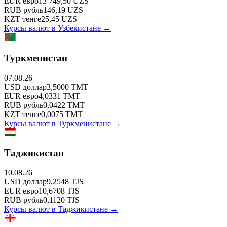
EUR
евро
13 749,50
UZS
RUB
рубль
146,19
UZS
KZT
тенге
25,45
UZS
Курсы валют в
Узбекистане
→
Туркменистан
07.08.26
USD
доллар
3,5000
TMT
EUR
евро
4,0331
TMT
RUB
рубль
0,0422
TMT
KZT
тенге
0,0075
TMT
Курсы валют в
Туркменистане
→
Таджикистан
10.08.26
USD
доллар
9,2548
TJS
EUR
евро
10,6708
TJS
RUB
рубль
0,1120
TJS
Курсы валют в
Таджикистане
→