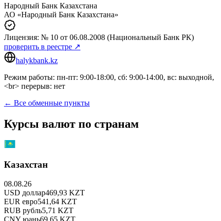
Народный Банк Казахстана
АО «Народный Банк Казахстана»
Лицензия:
№ 10
от 06.08.2008
(Национальный Банк РК)
проверить в реестре ↗
halykbank.kz
Режим работы: пн-пт: 9:00-18:00, сб: 9:00-14:00, вс: выходной,
<br> перерыв: нет
← Все обменные пункты
Курсы валют по странам
Казахстан
08.08.26
USD
доллар
469,93
KZT
EUR
евро
541,64
KZT
RUB
рубль
5,71
KZT
CNY
юань
69,65
KZT