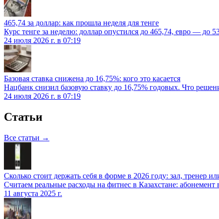
465,74 за доллар: как прошла неделя для тенге
Курс тенге за неделю: доллар опустился до 465,74, евро — до 5
24 июля 2026 г. в 07:19
Базовая ставка снижена до 16,75%: кого это касается
Нацбанк снизил базовую ставку до 16,75% годовых. Что решение
24 июля 2026 г. в 07:19
Статьи
Все статьи →
Сколько стоит держать себя в форме в 2026 году: зал, тренер 
Считаем реальные расходы на фитнес в Казахстане: абонемент
11 августа 2025 г.