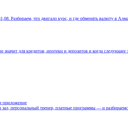
31,08. Разбираем, что двигало курс, и где обменять валюту в Алм
 значит для кредитов, ипотеки и депозитов и когда следующее з
или приложение
 в зал, персональный тренер, платные программы — и разбираемс