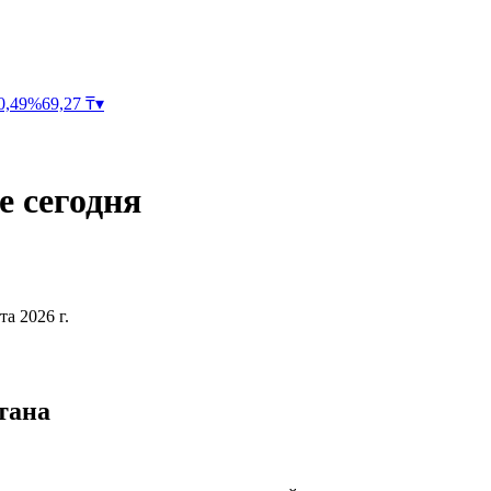
0,49
%
69,27
₸
▾
е
сегодня
та 2026 г.
тана