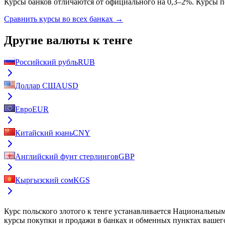
Курсы банков отличаются от официального на 0,3–2%. Курсы п
Сравнить курсы во всех банках →
Другие валюты к тенге
Российский рубль
RUB
Доллар США
USD
Евро
EUR
Китайский юань
CNY
Английский фунт стерлингов
GBP
Кыргызский сом
KGS
Курс
польского злотого к тенге
устанавливается Национальным 
курсы покупки и продажи в банках и обменных пунктах вашего