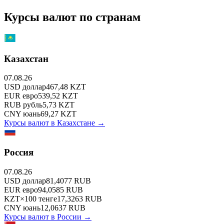
Курсы валют по странам
Казахстан
07.08.26
USD
доллар
467,48
KZT
EUR
евро
539,52
KZT
RUB
рубль
5,73
KZT
CNY
юань
69,27
KZT
Курсы валют в
Казахстане
→
Россия
07.08.26
USD
доллар
81,4077
RUB
EUR
евро
94,0585
RUB
KZT
×
100
тенге
17,3263
RUB
CNY
юань
12,0637
RUB
Курсы валют в
России
→