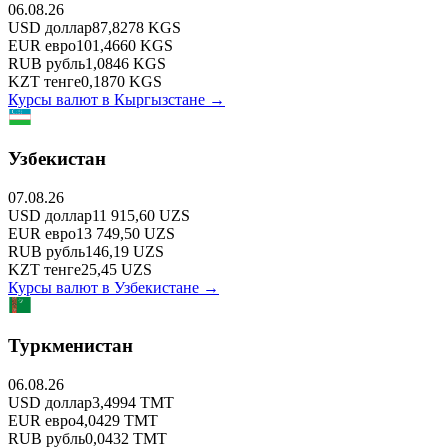
06.08.26
USD
доллар
87,8278
KGS
EUR
евро
101,4660
KGS
RUB
рубль
1,0846
KGS
KZT
тенге
0,1870
KGS
Курсы валют в
Кыргызстане
→
Узбекистан
07.08.26
USD
доллар
11 915,60
UZS
EUR
евро
13 749,50
UZS
RUB
рубль
146,19
UZS
KZT
тенге
25,45
UZS
Курсы валют в
Узбекистане
→
Туркменистан
06.08.26
USD
доллар
3,4994
TMT
EUR
евро
4,0429
TMT
RUB
рубль
0,0432
TMT