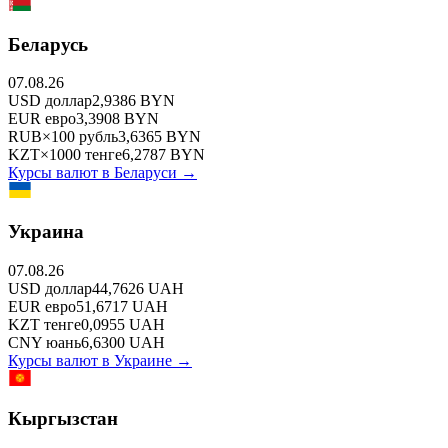
Беларусь
07.08.26
USD
доллар
2,9386
BYN
EUR
евро
3,3908
BYN
RUB
×
100
рубль
3,6365
BYN
KZT
×
1000
тенге
6,2787
BYN
Курсы валют в
Беларуси
→
Украина
07.08.26
USD
доллар
44,7626
UAH
EUR
евро
51,6717
UAH
KZT
тенге
0,0955
UAH
CNY
юань
6,6300
UAH
Курсы валют в
Украине
→
Кыргызстан