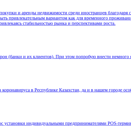
 покупки и аренды недвижимости среди иностранцев благодаря
быть привлекательным вариантом как для временного проживания
ривлекаясь стабильностью рынка и перспективами роста.
рон (банки и их клиентов). При этом попробую внести немного
 коронавируса в Республике Казахстан, да и в нашем городе о
опрос установки индивидуальными предпринимателями POS-терм