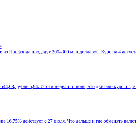
е
е из Нацфонда продадут 200–300 млн долларов. Курс на 4 августа
544,68, рубль 5,94. Итоги недели и июля, что двигало курс и гд
авка 16,75% действует с 27 июля. Что дальше и где обменять валю