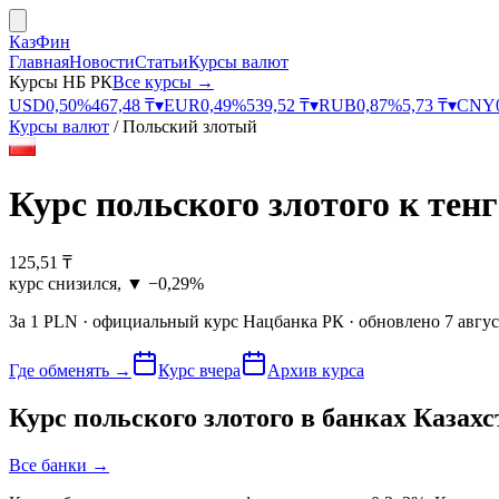
КазФин
Главная
Новости
Статьи
Курсы валют
Курсы НБ РК
Все курсы →
USD
0,50
%
467,48
₸
▾
EUR
0,49
%
539,52
₸
▾
RUB
0,87
%
5,73
₸
▾
CNY
Курсы валют
/
Польский злотый
Курс
польского злотого к тенг
125,51
₸
курс снизился
,
▼
−0,29%
За
1
PLN
· официальный курс
Нацбанка РК
· обновлено
7 авгус
Где обменять
→
Курс вчера
Архив курса
Курс
польского злотого
в банках Казахс
Все банки →