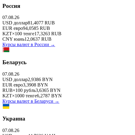
Россия
07.08.26
USD
доллар
81,4077
RUB
EUR
евро
94,0585
RUB
KZT
×
100
тенге
17,3263
RUB
CNY
юань
12,0637
RUB
Курсы валют в
России
→
Беларусь
07.08.26
USD
доллар
2,9386
BYN
EUR
евро
3,3908
BYN
RUB
×
100
рубль
3,6365
BYN
KZT
×
1000
тенге
6,2787
BYN
Курсы валют в
Беларуси
→
Украина
07.08.26