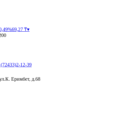
0,49
%
69,27
₸
▾
200
 (72433)2-12-39
л.К. Еримбет, д.68