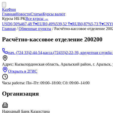
КазФин
Главная
Новости
Статьи
Курсы валют
Курсы НБ РК
Все курсы →
USD
0,50
%
467,48
₸
▾
EUR
0,49
%
539,52
₸
▾
RUB
0,87
%
5,73
₸
▾
CNY
Главная
/
Обменные пункты
/
Расчётно-кассовое отделение 200
Расчётно-кассовое отделение 200200
нач. (724 33)2-44-54,касса.(72433)2-22-39, кредитная служба:
Адрес:
Кызылординская область, Аральский район, г. Аральск, у
Открыть в 2ГИС
Часы работы:
Пн–Пт: 09:00–18:00; Сб: 09:00–14:00
Организация
Народный Банк Казахстана