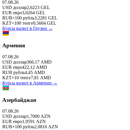
07.08.26
USD
доллар
2,6223
GEL
EUR
евро
3,0264
GEL
RUB
×
100
рубль
3,2281
GEL
KZT
×
100
тенге
0,5604
GEL
Курсы валют в
Грузии
→
Армения
07.08.26
USD
доллар
366,17
AMD
EUR
евро
422,12
AMD
RUB
рубль
4,45
AMD
KZT
×
10
тенге
7,81
AMD
Курсы валют в
Армении
→
Азербайджан
07.08.26
USD
доллар
1,7000
AZN
EUR
евро
1,9591
AZN
RUB
×
100
рубль
2,0816
AZN