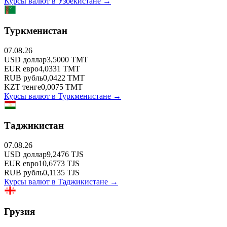
Курсы валют в
Узбекистане
→
Туркменистан
07.08.26
USD
доллар
3,5000
TMT
EUR
евро
4,0331
TMT
RUB
рубль
0,0422
TMT
KZT
тенге
0,0075
TMT
Курсы валют в
Туркменистане
→
Таджикистан
07.08.26
USD
доллар
9,2476
TJS
EUR
евро
10,6773
TJS
RUB
рубль
0,1135
TJS
Курсы валют в
Таджикистане
→
Грузия