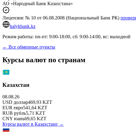
АО «Народный Банк Казахстана»
Лицензия:
№ 10
от 06.08.2008
(Национальный Банк РК)
провер
halykbank.kz
Режим работы: пн-пт: 9:00-18:00, сб: 9:00-14:00, вс: выходной
← Все обменные пункты
Курсы валют по странам
Казахстан
08.08.26
USD
доллар
469,93
KZT
EUR
евро
541,64
KZT
RUB
рубль
5,71
KZT
CNY
юань
69,65
KZT
Курсы валют в
Казахстане
→