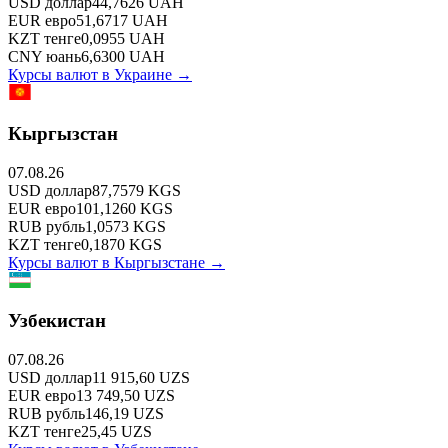
USD
доллар
44,7626
UAH
EUR
евро
51,6717
UAH
KZT
тенге
0,0955
UAH
CNY
юань
6,6300
UAH
Курсы валют в
Украине
→
Кыргызстан
07.08.26
USD
доллар
87,7579
KGS
EUR
евро
101,1260
KGS
RUB
рубль
1,0573
KGS
KZT
тенге
0,1870
KGS
Курсы валют в
Кыргызстане
→
Узбекистан
07.08.26
USD
доллар
11 915,60
UZS
EUR
евро
13 749,50
UZS
RUB
рубль
146,19
UZS
KZT
тенге
25,45
UZS