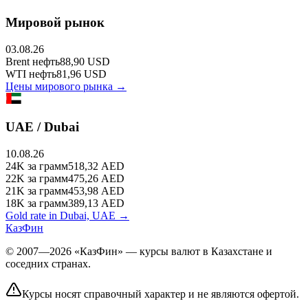
Мировой рынок
03.08.26
Brent
нефть
88,90
USD
WTI
нефть
81,96
USD
Цены мирового рынка →
UAE / Dubai
10.08.26
24K
за грамм
518,32
AED
22K
за грамм
475,26
AED
21K
за грамм
453,98
AED
18K
за грамм
389,13
AED
Gold rate in Dubai, UAE →
КазФин
© 2007—2026 «КазФин» — курсы валют в Казахстане и
соседних странах.
Курсы носят справочный характер и не являются офертой.