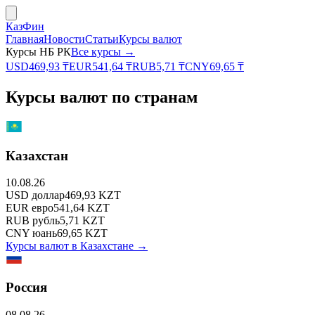
КазФин
Главная
Новости
Статьи
Курсы валют
Курсы НБ РК
Все курсы →
USD
469,93
₸
EUR
541,64
₸
RUB
5,71
₸
CNY
69,65
₸
Курсы валют по странам
Казахстан
10.08.26
USD
доллар
469,93
KZT
EUR
евро
541,64
KZT
RUB
рубль
5,71
KZT
CNY
юань
69,65
KZT
Курсы валют в
Казахстане
→
Россия
08.08.26