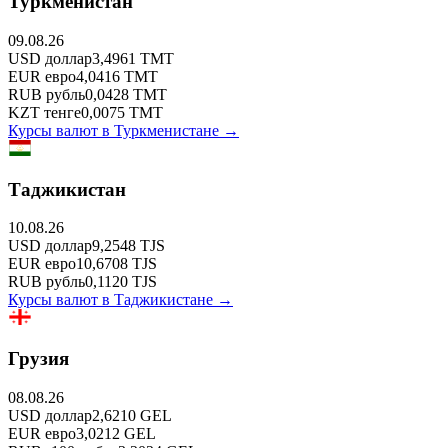
Туркменистан
09.08.26
USD
доллар
3,4961
TMT
EUR
евро
4,0416
TMT
RUB
рубль
0,0428
TMT
KZT
тенге
0,0075
TMT
Курсы валют в
Туркменистане
→
Таджикистан
10.08.26
USD
доллар
9,2548
TJS
EUR
евро
10,6708
TJS
RUB
рубль
0,1120
TJS
Курсы валют в
Таджикистане
→
Грузия
08.08.26
USD
доллар
2,6210
GEL
EUR
евро
3,0212
GEL