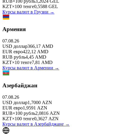
RUB
×
100
рубль
3,2024
GEL
KZT
×
100
тенге
0,5588
GEL
Курсы валют в
Грузии
→
Армения
07.08.26
USD
доллар
366,17
AMD
EUR
евро
422,12
AMD
RUB
рубль
4,45
AMD
KZT
×
10
тенге
7,81
AMD
Курсы валют в
Армении
→
Азербайджан
07.08.26
USD
доллар
1,7000
AZN
EUR
евро
1,9591
AZN
RUB
×
100
рубль
2,0816
AZN
KZT
×
100
тенге
0,3627
AZN
Курсы валют в
Азербайджане
→