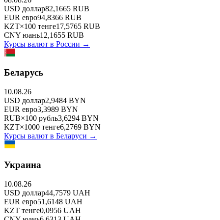
USD
доллар
82,1665
RUB
EUR
евро
94,8366
RUB
KZT
×
100
тенге
17,5765
RUB
CNY
юань
12,1655
RUB
Курсы валют в
России
→
Беларусь
10.08.26
USD
доллар
2,9484
BYN
EUR
евро
3,3989
BYN
RUB
×
100
рубль
3,6294
BYN
KZT
×
1000
тенге
6,2769
BYN
Курсы валют в
Беларуси
→
Украина
10.08.26
USD
доллар
44,7579
UAH
EUR
евро
51,6148
UAH
KZT
тенге
0,0956
UAH
CNY
юань
6,6313
UAH