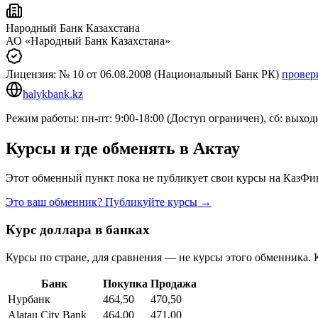
Народный Банк Казахстана
АО «Народный Банк Казахстана»
Лицензия:
№ 10
от 06.08.2008
(Национальный Банк РК)
провер
halykbank.kz
Режим работы: пн-пт: 9:00-18:00 (Доступ ограничен), сб: выход
Курсы и где обменять в
Актау
Этот обменный пункт пока не публикует свои курсы на КазФин
Это ваш обменник? Публикуйте курсы →
Курс доллара в банках
Курсы по стране, для сравнения — не курсы этого обменника. 
Банк
Покупка
Продажа
Нурбанк
464,50
470,50
Alatau City Bank
464,00
471,00