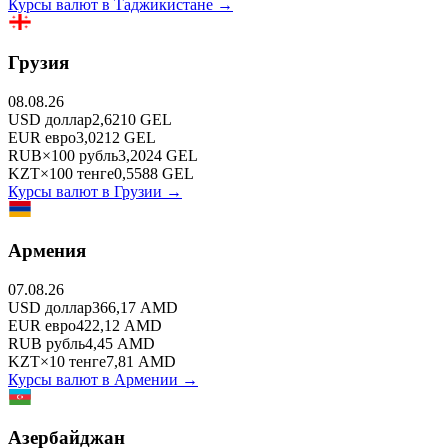
Курсы валют в
Таджикистане
→
Грузия
08.08.26
USD
доллар
2,6210
GEL
EUR
евро
3,0212
GEL
RUB
×
100
рубль
3,2024
GEL
KZT
×
100
тенге
0,5588
GEL
Курсы валют в
Грузии
→
Армения
07.08.26
USD
доллар
366,17
AMD
EUR
евро
422,12
AMD
RUB
рубль
4,45
AMD
KZT
×
10
тенге
7,81
AMD
Курсы валют в
Армении
→
Азербайджан