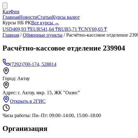
КазФин
Главная
Новости
Статьи
Курсы валют
Курсы НБ РК
Все курсы →
USD
469,93
₸
EUR
541,64
₸
RUB
5,71
₸
CNY
69,65
₸
Главная
/
Обменные пункты
/
Расчётно-кассовое отделение 239
Расчётно-кассовое отделение 239904
(7292)700-174, 528814
Город:
Актау
Адрес:
г. Актау, мкр. 15, ЖК "Оазис"
Открыть в 2ГИС
Часы работы:
Пн–Пт: 09:00–14:00, 15:00–18:00
Организация