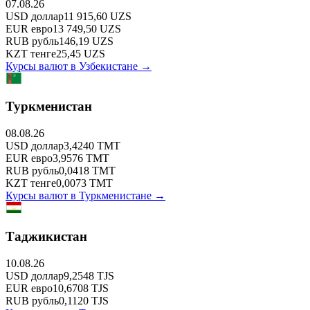
07.08.26
USD
доллар
11 915,60
UZS
EUR
евро
13 749,50
UZS
RUB
рубль
146,19
UZS
KZT
тенге
25,45
UZS
Курсы валют в
Узбекистане
→
Туркменистан
08.08.26
USD
доллар
3,4240
TMT
EUR
евро
3,9576
TMT
RUB
рубль
0,0418
TMT
KZT
тенге
0,0073
TMT
Курсы валют в
Туркменистане
→
Таджикистан
10.08.26
USD
доллар
9,2548
TJS
EUR
евро
10,6708
TJS
RUB
рубль
0,1120
TJS