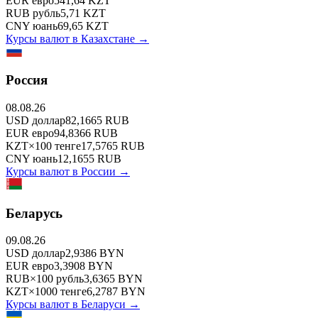
EUR
евро
541,64
KZT
RUB
рубль
5,71
KZT
CNY
юань
69,65
KZT
Курсы валют в
Казахстане
→
Россия
08.08.26
USD
доллар
82,1665
RUB
EUR
евро
94,8366
RUB
KZT
×
100
тенге
17,5765
RUB
CNY
юань
12,1655
RUB
Курсы валют в
России
→
Беларусь
09.08.26
USD
доллар
2,9386
BYN
EUR
евро
3,3908
BYN
RUB
×
100
рубль
3,6365
BYN
KZT
×
1000
тенге
6,2787
BYN
Курсы валют в
Беларуси
→