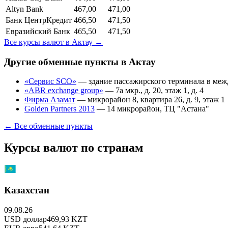
Altyn Bank
467,00
471,00
Банк ЦентрКредит
466,50
471,50
Евразийский Банк
465,50
471,50
Все курсы валют в
Актау
→
Другие обменные пункты в
Актау
«Сервис SCO»
—
здание пассажирского терминала в межд
«ABR exchange group»
—
7а мкр., д. 20, этаж 1, д. 4
Фирма Азамат
—
микрорайон 8, квартира 26, д. 9, этаж 1
Golden Partners 2013
—
14 микрорайон, ТЦ "Астана"
← Все обменные пункты
Курсы валют по странам
Казахстан
09.08.26
USD
доллар
469,93
KZT