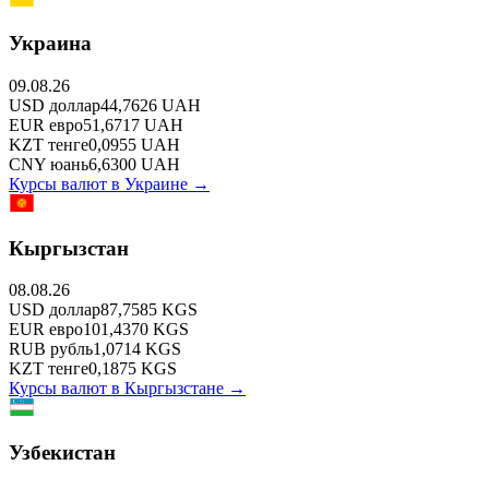
Украина
09.08.26
USD
доллар
44,7626
UAH
EUR
евро
51,6717
UAH
KZT
тенге
0,0955
UAH
CNY
юань
6,6300
UAH
Курсы валют в
Украине
→
Кыргызстан
08.08.26
USD
доллар
87,7585
KGS
EUR
евро
101,4370
KGS
RUB
рубль
1,0714
KGS
KZT
тенге
0,1875
KGS
Курсы валют в
Кыргызстане
→
Узбекистан