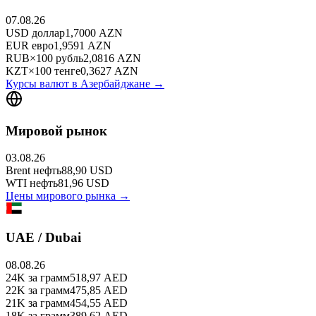
07.08.26
USD
доллар
1,7000
AZN
EUR
евро
1,9591
AZN
RUB
×
100
рубль
2,0816
AZN
KZT
×
100
тенге
0,3627
AZN
Курсы валют в
Азербайджане
→
Мировой рынок
03.08.26
Brent
нефть
88,90
USD
WTI
нефть
81,96
USD
Цены мирового рынка →
UAE / Dubai
08.08.26
24K
за грамм
518,97
AED
22K
за грамм
475,85
AED
21K
за грамм
454,55
AED
18K
за грамм
389,62
AED