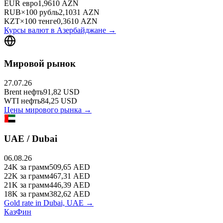
EUR
евро
1,9610
AZN
RUB
×
100
рубль
2,1031
AZN
KZT
×
100
тенге
0,3610
AZN
Курсы валют в
Азербайджане
→
Мировой рынок
27.07.26
Brent
нефть
91,82
USD
WTI
нефть
84,25
USD
Цены мирового рынка →
UAE / Dubai
06.08.26
24K
за грамм
509,65
AED
22K
за грамм
467,31
AED
21K
за грамм
446,39
AED
18K
за грамм
382,62
AED
Gold rate in Dubai, UAE →
КазФин