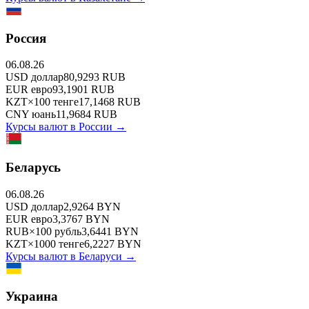
Россия
06.08.26
USD
доллар
80,9293
RUB
EUR
евро
93,1901
RUB
KZT
×
100
тенге
17,1468
RUB
CNY
юань
11,9684
RUB
Курсы валют в
России
→
Беларусь
06.08.26
USD
доллар
2,9264
BYN
EUR
евро
3,3767
BYN
RUB
×
100
рубль
3,6441
BYN
KZT
×
1000
тенге
6,2227
BYN
Курсы валют в
Беларуси
→
Украина