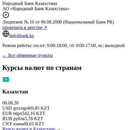
Народный Банк Казахстана
АО «Народный Банк Казахстана»
Лицензия:
№ 10
от 06.08.2008
(Национальный Банк РК)
проверить в реестре ↗
halykbank.kz
Режим работы: пн-пт: 9:00-18:00, сб: 9:00-17:00, вс: выходной
← Все обменные пункты
Курсы валют по странам
Казахстан
06.08.26
USD
доллар
469,85
KZT
EUR
евро
542,16
KZT
RUB
рубль
5,78
KZT
CNY
юань
69,61
KZT
Курсы валют в
Казахстане
→