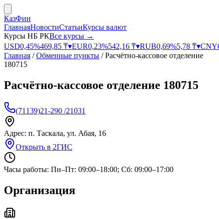
КазФин
Главная
Новости
Статьи
Курсы валют
Курсы НБ РК
Все курсы →
USD
0,45
%
469,85
₸
▾
EUR
0,23
%
542,16
₸
▾
RUB
0,69
%
5,78
₸
▾
CNY
Главная
/
Обменные пункты
/
Расчётно-кассовое отделение
180715
Расчётно-кассовое отделение 180715
(71139)21-290 /21031
Адрес:
п. Таскала, ул. Абая, 16
Открыть в 2ГИС
Часы работы:
Пн–Пт: 09:00–18:00; Сб: 09:00–17:00
Организация