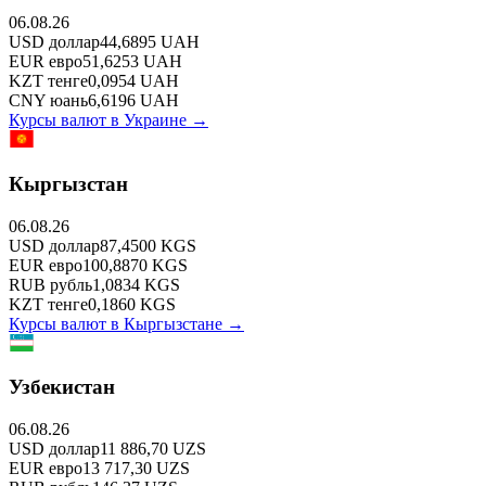
06.08.26
USD
доллар
44,6895
UAH
EUR
евро
51,6253
UAH
KZT
тенге
0,0954
UAH
CNY
юань
6,6196
UAH
Курсы валют в
Украине
→
Кыргызстан
06.08.26
USD
доллар
87,4500
KGS
EUR
евро
100,8870
KGS
RUB
рубль
1,0834
KGS
KZT
тенге
0,1860
KGS
Курсы валют в
Кыргызстане
→
Узбекистан
06.08.26
USD
доллар
11 886,70
UZS
EUR
евро
13 717,30
UZS