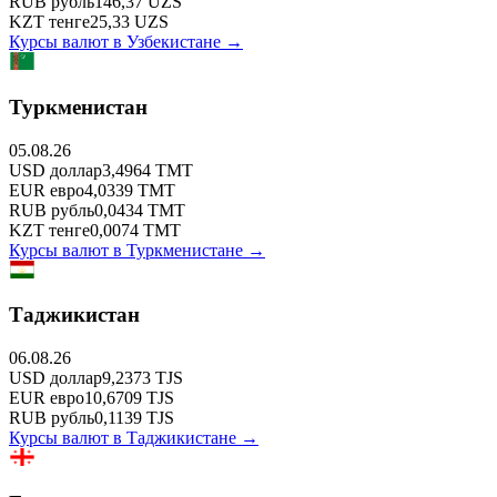
RUB
рубль
146,37
UZS
KZT
тенге
25,33
UZS
Курсы валют в
Узбекистане
→
Туркменистан
05.08.26
USD
доллар
3,4964
TMT
EUR
евро
4,0339
TMT
RUB
рубль
0,0434
TMT
KZT
тенге
0,0074
TMT
Курсы валют в
Туркменистане
→
Таджикистан
06.08.26
USD
доллар
9,2373
TJS
EUR
евро
10,6709
TJS
RUB
рубль
0,1139
TJS
Курсы валют в
Таджикистане
→