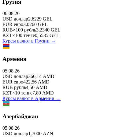
Грузия
06.08.26
USD
доллар
2,6229
GEL
EUR
евро
3,0260
GEL
RUB
×
100
рубль
3,2340
GEL
KZT
×
100
тенге
0,5585
GEL
Курсы валют в
Грузии
→
Армения
05.08.26
USD
доллар
366,14
AMD
EUR
евро
422,56
AMD
RUB
рубль
4,50
AMD
KZT
×
10
тенге
7,80
AMD
Курсы валют в
Армении
→
Азербайджан
05.08.26
USD
доллар
1,7000
AZN