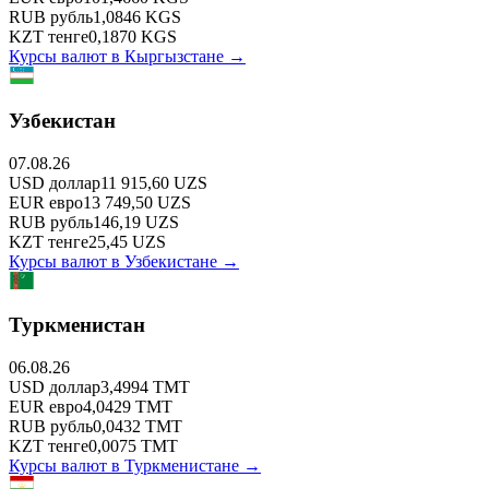
RUB
рубль
1,0846
KGS
KZT
тенге
0,1870
KGS
Курсы валют в
Кыргызстане
→
Узбекистан
07.08.26
USD
доллар
11 915,60
UZS
EUR
евро
13 749,50
UZS
RUB
рубль
146,19
UZS
KZT
тенге
25,45
UZS
Курсы валют в
Узбекистане
→
Туркменистан
06.08.26
USD
доллар
3,4994
TMT
EUR
евро
4,0429
TMT
RUB
рубль
0,0432
TMT
KZT
тенге
0,0075
TMT
Курсы валют в
Туркменистане
→