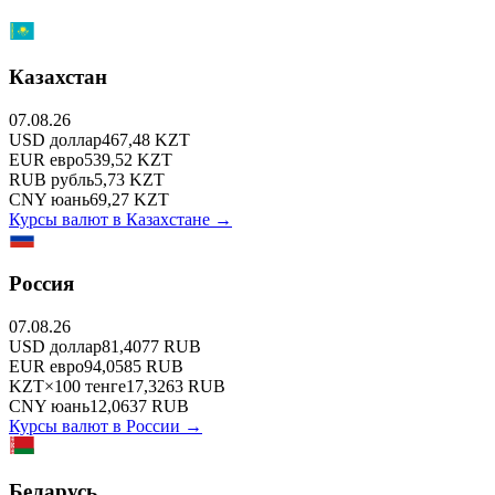
Казахстан
07.08.26
USD
доллар
467,48
KZT
EUR
евро
539,52
KZT
RUB
рубль
5,73
KZT
CNY
юань
69,27
KZT
Курсы валют в
Казахстане
→
Россия
07.08.26
USD
доллар
81,4077
RUB
EUR
евро
94,0585
RUB
KZT
×
100
тенге
17,3263
RUB
CNY
юань
12,0637
RUB
Курсы валют в
России
→
Беларусь