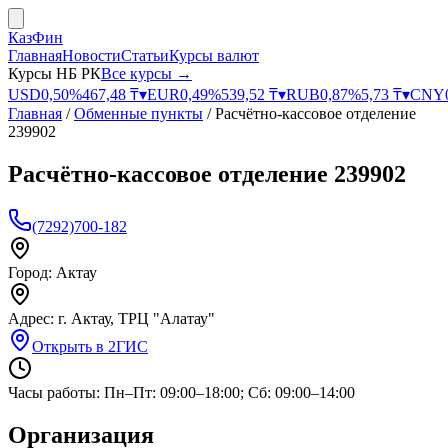
КазФин
Главная
Новости
Статьи
Курсы валют
Курсы НБ РК
Все курсы →
USD
0,50
%
467,48
₸
▾
EUR
0,49
%
539,52
₸
▾
RUB
0,87
%
5,73
₸
▾
CNY
Главная
/
Обменные пункты
/
Расчётно-кассовое отделение
239902
Расчётно-кассовое отделение 239902
(7292)700-182
Город:
Актау
Адрес:
г. Актау, ТРЦ "Алатау"
Открыть в 2ГИС
Часы работы:
Пн–Пт: 09:00–18:00; Сб: 09:00–14:00
Организация