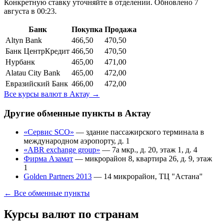
Конкретную ставку уточняйте в отделении.
Обновлено 7
августа в 00:23.
Банк
Покупка
Продажа
Altyn Bank
466,50
470,50
Банк ЦентрКредит
466,50
470,50
Нурбанк
465,00
471,00
Alatau City Bank
465,00
472,00
Евразийский Банк
466,00
472,00
Все курсы валют в
Актау
→
Другие обменные пункты в
Актау
«Сервис SCO»
—
здание пассажирского терминала в
международном аэропорту, д. 1
«ABR exchange group»
—
7а мкр., д. 20, этаж 1, д. 4
Фирма Азамат
—
микрорайон 8, квартира 26, д. 9, этаж
1
Golden Partners 2013
—
14 микрорайон, ТЦ "Астана"
← Все обменные пункты
Курсы валют по странам