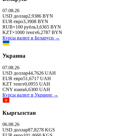
07.08.26
USD
доллар
2,9386
BYN
EUR
евро
3,3908
BYN
RUB
×
100
рубль
3,6365
BYN
KZT
×
1000
тенге
6,2787
BYN
Курсы валют в
Беларуси
→
Украина
07.08.26
USD
доллар
44,7626
UAH
EUR
евро
51,6717
UAH
KZT
тенге
0,0955
UAH
CNY
юань
6,6300
UAH
Курсы валют в
Украине
→
Кыргызстан
06.08.26
USD
доллар
87,8278
KGS
EUR
евро
101,4660
KGS