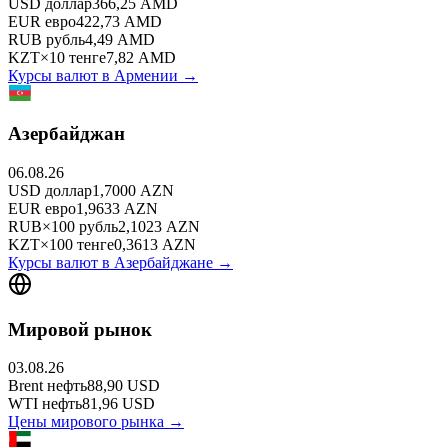
USD
доллар
366,25
AMD
EUR
евро
422,73
AMD
RUB
рубль
4,49
AMD
KZT
×
10
тенге
7,82
AMD
Курсы валют в
Армении
→
Азербайджан
06.08.26
USD
доллар
1,7000
AZN
EUR
евро
1,9633
AZN
RUB
×
100
рубль
2,1023
AZN
KZT
×
100
тенге
0,3613
AZN
Курсы валют в
Азербайджане
→
Мировой рынок
03.08.26
Brent
нефть
88,90
USD
WTI
нефть
81,96
USD
Цены мирового рынка →