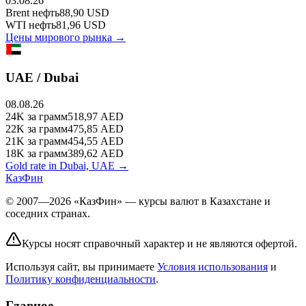
03.08.26
Brent
нефть
88,90
USD
WTI
нефть
81,96
USD
Цены мирового рынка →
UAE / Dubai
08.08.26
24K
за грамм
518,97
AED
22K
за грамм
475,85
AED
21K
за грамм
454,55
AED
18K
за грамм
389,62
AED
Gold rate in Dubai, UAE →
КазФин
© 2007—2026 «КазФин» — курсы валют в Казахстане и
соседних странах.
Курсы носят справочный характер и не являются офертой.
Используя сайт, вы принимаете
Условия использования
и
Политику конфиденциальности
.
Главное