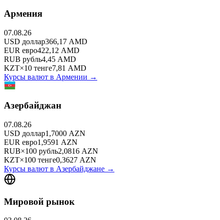
Армения
07.08.26
USD
доллар
366,17
AMD
EUR
евро
422,12
AMD
RUB
рубль
4,45
AMD
KZT
×
10
тенге
7,81
AMD
Курсы валют в
Армении
→
Азербайджан
07.08.26
USD
доллар
1,7000
AZN
EUR
евро
1,9591
AZN
RUB
×
100
рубль
2,0816
AZN
KZT
×
100
тенге
0,3627
AZN
Курсы валют в
Азербайджане
→
Мировой рынок