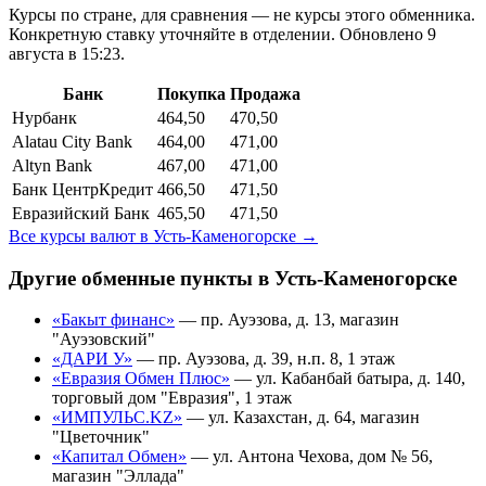
Курсы по стране, для сравнения — не курсы этого обменника.
Конкретную ставку уточняйте в отделении.
Обновлено 9
августа в 15:23.
Банк
Покупка
Продажа
Нурбанк
464,50
470,50
Alatau City Bank
464,00
471,00
Altyn Bank
467,00
471,00
Банк ЦентрКредит
466,50
471,50
Евразийский Банк
465,50
471,50
Все курсы валют в
Усть-Каменогорске
→
Другие обменные пункты в
Усть-Каменогорске
«Бакыт финанс»
—
пр. Ауэзова, д. 13, магазин
"Ауэзовский"
«ДАРИ У»
—
пр. Ауэзова, д. 39, н.п. 8, 1 этаж
«Евразия Обмен Плюс»
—
ул. Кабанбай батыра, д. 140,
торговый дом "Евразия", 1 этаж
«ИМПУЛЬС.KZ»
—
ул. Казахстан, д. 64, магазин
"Цветочник"
«Капитал Обмен»
—
ул. Антона Чехова, дом № 56,
магазин "Эллада"