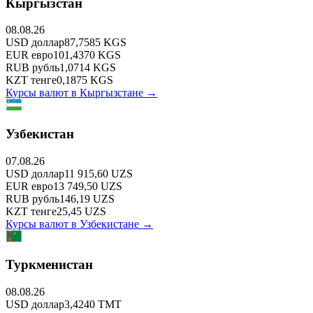
Кыргызстан
08.08.26
USD
доллар
87,7585
KGS
EUR
евро
101,4370
KGS
RUB
рубль
1,0714
KGS
KZT
тенге
0,1875
KGS
Курсы валют в
Кыргызстане
→
Узбекистан
07.08.26
USD
доллар
11 915,60
UZS
EUR
евро
13 749,50
UZS
RUB
рубль
146,19
UZS
KZT
тенге
25,45
UZS
Курсы валют в
Узбекистане
→
Туркменистан
08.08.26
USD
доллар
3,4240
TMT