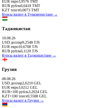
EUR
евро
3,9576
TMT
RUB
рубль
0,0418
TMT
KZT
тенге
0,0073
TMT
Курсы валют в
Туркменистане
→
Таджикистан
10.08.26
USD
доллар
9,2548
TJS
EUR
евро
10,6708
TJS
RUB
рубль
0,1120
TJS
Курсы валют в
Таджикистане
→
Грузия
08.08.26
USD
доллар
2,6210
GEL
EUR
евро
3,0212
GEL
RUB
×
100
рубль
3,2024
GEL
KZT
×
100
тенге
0,5588
GEL
Курсы валют в
Грузии
→