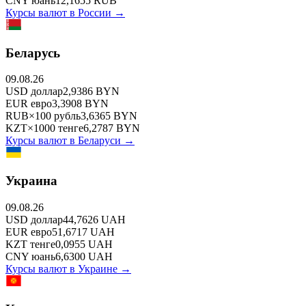
CNY
юань
12,1655
RUB
Курсы валют в
России
→
Беларусь
09.08.26
USD
доллар
2,9386
BYN
EUR
евро
3,3908
BYN
RUB
×
100
рубль
3,6365
BYN
KZT
×
1000
тенге
6,2787
BYN
Курсы валют в
Беларуси
→
Украина
09.08.26
USD
доллар
44,7626
UAH
EUR
евро
51,6717
UAH
KZT
тенге
0,0955
UAH
CNY
юань
6,6300
UAH
Курсы валют в
Украине
→