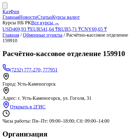
КазФин
Главная
Новости
Статьи
Курсы валют
Курсы НБ РК
Все курсы →
USD
469,93
₸
EUR
541,64
₸
RUB
5,71
₸
CNY
69,65
₸
Главная
/
Обменные пункты
/
Расчётно-кассовое отделение
159910
Расчётно-кассовое отделение 159910
(7232) 777-270; 777951
Город:
Усть-Каменогорск
Адрес:
г. Усть-Каменогорск, ул. Гоголя, 31
Открыть в 2ГИС
Часы работы:
Пн–Пт: 09:00–18:00; Сб: 09:00–14:00
Организация