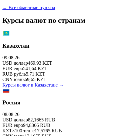
← Все обменные пункты
Курсы валют по странам
Казахстан
09.08.26
USD
доллар
469,93
KZT
EUR
евро
541,64
KZT
RUB
рубль
5,71
KZT
CNY
юань
69,65
KZT
Курсы валют в
Казахстане
→
Россия
08.08.26
USD
доллар
82,1665
RUB
EUR
евро
94,8366
RUB
KZT
×
100
тенге
17,5765
RUB