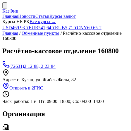
КазФин
Главная
Новости
Статьи
Курсы валют
Курсы НБ РК
Все курсы →
USD
469,93
₸
EUR
541,64
₸
RUB
5,71
₸
CNY
69,65
₸
Главная
/
Обменные пункты
/
Расчётно-кассовое отделение
160800
Расчётно-кассовое отделение 160800
(72631)2-12-88, 2-23-84
Адрес:
с. Кулан, ул. Жибек-Жолы, 82
Открыть в 2ГИС
Часы работы:
Пн–Пт: 09:00–18:00; Сб: 09:00–14:00
Организация