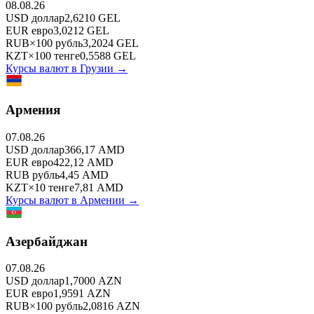
08.08.26
USD
доллар
2,6210
GEL
EUR
евро
3,0212
GEL
RUB
×
100
рубль
3,2024
GEL
KZT
×
100
тенге
0,5588
GEL
Курсы валют в
Грузии
→
Армения
07.08.26
USD
доллар
366,17
AMD
EUR
евро
422,12
AMD
RUB
рубль
4,45
AMD
KZT
×
10
тенге
7,81
AMD
Курсы валют в
Армении
→
Азербайджан
07.08.26
USD
доллар
1,7000
AZN
EUR
евро
1,9591
AZN
RUB
×
100
рубль
2,0816
AZN