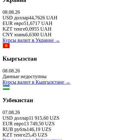
08.08.26
USD
доллар
44,7626
UAH
EUR
евро
51,6717
UAH
KZT
тенге
0,0955
UAH
CNY
юань
6,6300
UAH
Курсы валют в
Украине
→
Кыргызстан
08.08.26
Данные недоступны
Курсы валют в
Кыргызстане
→
Узбекистан
07.08.26
USD
доллар
11 915,60
UZS
EUR
евро
13 749,50
UZS
RUB
рубль
146,19
UZS
KZT
тенге
25,45
UZS