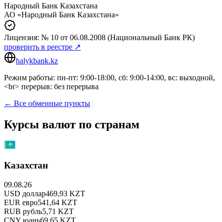
Народный Банк Казахстана
АО «Народный Банк Казахстана»
Лицензия:
№ 10
от 06.08.2008
(Национальный Банк РК)
проверить в реестре ↗
halykbank.kz
Режим работы: пн-пт: 9:00-18:00, сб: 9:00-14:00, вс: выходной,
<br> перерыв: без перерыва
← Все обменные пункты
Курсы валют по странам
Казахстан
09.08.26
USD
доллар
469,93
KZT
EUR
евро
541,64
KZT
RUB
рубль
5,71
KZT
CNY
юань
69,65
KZT