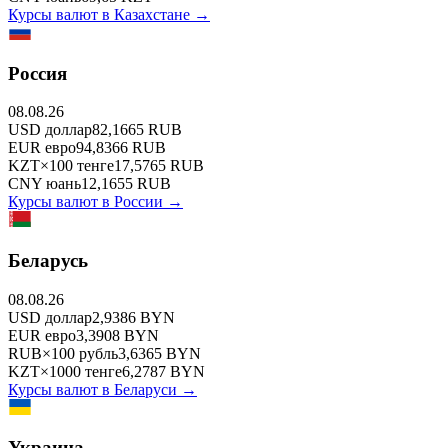
Курсы валют в
Казахстане
→
Россия
08.08.26
USD
доллар
82,1665
RUB
EUR
евро
94,8366
RUB
KZT
×
100
тенге
17,5765
RUB
CNY
юань
12,1655
RUB
Курсы валют в
России
→
Беларусь
08.08.26
USD
доллар
2,9386
BYN
EUR
евро
3,3908
BYN
RUB
×
100
рубль
3,6365
BYN
KZT
×
1000
тенге
6,2787
BYN
Курсы валют в
Беларуси
→
Украина