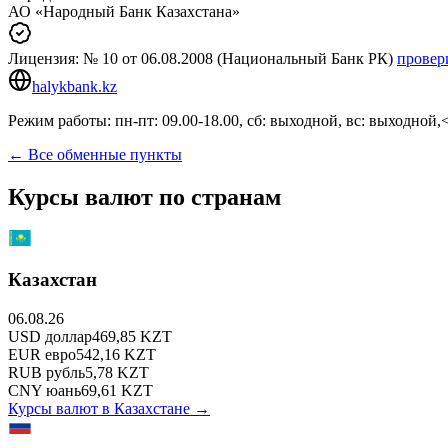
АО «Народный Банк Казахстана»
Лицензия:
№ 10
от 06.08.2008
(Национальный Банк РК)
провер
halykbank.kz
Режим работы: пн-пт: 09.00-18.00, сб: выходной, вс: выходной,
← Все обменные пункты
Курсы валют по странам
Казахстан
06.08.26
USD
доллар
469,85
KZT
EUR
евро
542,16
KZT
RUB
рубль
5,78
KZT
CNY
юань
69,61
KZT
Курсы валют в
Казахстане
→