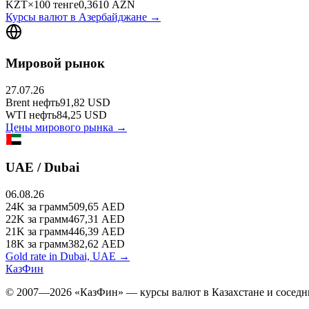
KZT
×
100
тенге
0,3610
AZN
Курсы валют в
Азербайджане
→
Мировой рынок
27.07.26
Brent
нефть
91,82
USD
WTI
нефть
84,25
USD
Цены мирового рынка →
UAE / Dubai
06.08.26
24K
за грамм
509,65
AED
22K
за грамм
467,31
AED
21K
за грамм
446,39
AED
18K
за грамм
382,62
AED
Gold rate in Dubai, UAE →
КазФин
© 2007—2026 «КазФин» — курсы валют в Казахстане и соседни