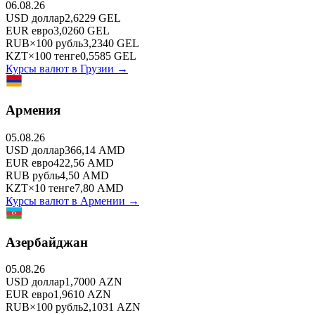
06.08.26
USD
доллар
2,6229
GEL
EUR
евро
3,0260
GEL
RUB
×
100
рубль
3,2340
GEL
KZT
×
100
тенге
0,5585
GEL
Курсы валют в
Грузии
→
Армения
05.08.26
USD
доллар
366,14
AMD
EUR
евро
422,56
AMD
RUB
рубль
4,50
AMD
KZT
×
10
тенге
7,80
AMD
Курсы валют в
Армении
→
Азербайджан
05.08.26
USD
доллар
1,7000
AZN
EUR
евро
1,9610
AZN
RUB
×
100
рубль
2,1031
AZN