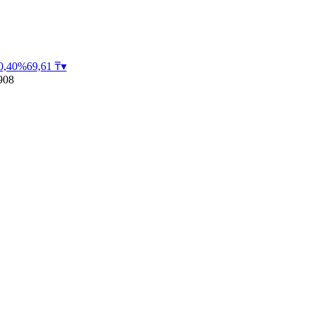
0,40
%
69,61
₸
▾
908