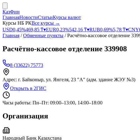
КазФин
Главная
Новости
Статьи
Курсы валют
Курсы НБ РК
Все курсы →
USD
0,45
%
469,85
₸
▾
EUR
0,23
%
542,16
₸
▾
RUB
0,69
%
5,78
₸
▾
CNY
Главная
/
Обменные пункты
/
Расчётно-кассовое отделение 339
Расчётно-кассовое отделение 339908
8 (33622) 75773
Адрес:
г. Байконыр, ул. Янгеля, 23 "А" (адм. здание ЖЭУ №3)
Открыть в 2ГИС
Часы работы:
Пн–Пт: 09:00–13:00, 14:00–18:00
Организация
Народный Банк Казахстана