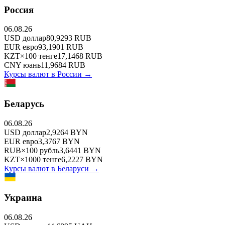
Россия
06.08.26
USD
доллар
80,9293
RUB
EUR
евро
93,1901
RUB
KZT
×
100
тенге
17,1468
RUB
CNY
юань
11,9684
RUB
Курсы валют в
России
→
Беларусь
06.08.26
USD
доллар
2,9264
BYN
EUR
евро
3,3767
BYN
RUB
×
100
рубль
3,6441
BYN
KZT
×
1000
тенге
6,2227
BYN
Курсы валют в
Беларуси
→
Украина
06.08.26