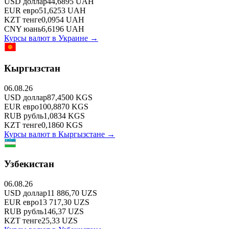
USD
доллар
44,6895
UAH
EUR
евро
51,6253
UAH
KZT
тенге
0,0954
UAH
CNY
юань
6,6196
UAH
Курсы валют в
Украине
→
Кыргызстан
06.08.26
USD
доллар
87,4500
KGS
EUR
евро
100,8870
KGS
RUB
рубль
1,0834
KGS
KZT
тенге
0,1860
KGS
Курсы валют в
Кыргызстане
→
Узбекистан
06.08.26
USD
доллар
11 886,70
UZS
EUR
евро
13 717,30
UZS
RUB
рубль
146,37
UZS
KZT
тенге
25,33
UZS