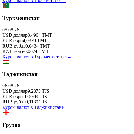
Курсы валют в
Узбекистане
→
Туркменистан
05.08.26
USD
доллар
3,4964
TMT
EUR
евро
4,0339
TMT
RUB
рубль
0,0434
TMT
KZT
тенге
0,0074
TMT
Курсы валют в
Туркменистане
→
Таджикистан
06.08.26
USD
доллар
9,2373
TJS
EUR
евро
10,6709
TJS
RUB
рубль
0,1139
TJS
Курсы валют в
Таджикистане
→
Грузия