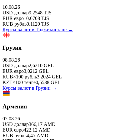
10.08.26
USD
доллар
9,2548
TJS
EUR
евро
10,6708
TJS
RUB
рубль
0,1120
TJS
Курсы валют в
Таджикистане
→
Грузия
08.08.26
USD
доллар
2,6210
GEL
EUR
евро
3,0212
GEL
RUB
×
100
рубль
3,2024
GEL
KZT
×
100
тенге
0,5588
GEL
Курсы валют в
Грузии
→
Армения
07.08.26
USD
доллар
366,17
AMD
EUR
евро
422,12
AMD
RUB
рубль
4,45
AMD