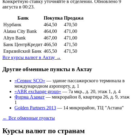
Конкретную ставку уточняйте в отделении.
Обновлено 9
августа в 00:23.
Банк
Покупка
Продажа
Нурбанк
464,50
470,50
Alatau City Bank
464,00
471,00
Altyn Bank
467,00
471,00
Банк ЦентрКредит
466,50
471,50
Евразийский Банк
465,50
471,50
Все курсы валют в
Актау
→
Другие обменные пункты в
Актау
«Сервис SCO»
—
здание пассажирского терминала в
международном аэропорту, д. 1
«ABR exchange group»
—
7а мкр., д. 20, этаж 1, д. 4
Фирма Азамат
—
микрорайон 8, квартира 26, д. 9, этаж
1
Golden Partners 2013
—
14 микрорайон, ТЦ "Астана"
← Все обменные пункты
Курсы валют по странам