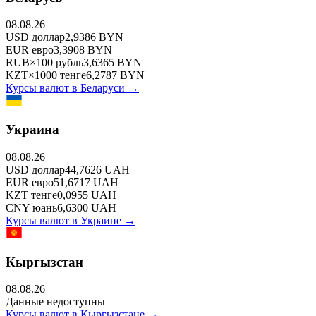
08.08.26
USD
доллар
2,9386
BYN
EUR
евро
3,3908
BYN
RUB
×
100
рубль
3,6365
BYN
KZT
×
1000
тенге
6,2787
BYN
Курсы валют в
Беларуси
→
Украина
08.08.26
USD
доллар
44,7626
UAH
EUR
евро
51,6717
UAH
KZT
тенге
0,0955
UAH
CNY
юань
6,6300
UAH
Курсы валют в
Украине
→
Кыргызстан
08.08.26
Данные недоступны
Курсы валют в
Кыргызстане
→