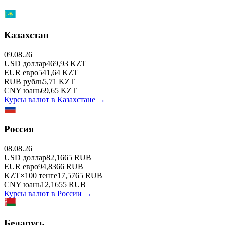
Казахстан
09.08.26
USD
доллар
469,93
KZT
EUR
евро
541,64
KZT
RUB
рубль
5,71
KZT
CNY
юань
69,65
KZT
Курсы валют в
Казахстане
→
Россия
08.08.26
USD
доллар
82,1665
RUB
EUR
евро
94,8366
RUB
KZT
×
100
тенге
17,5765
RUB
CNY
юань
12,1655
RUB
Курсы валют в
России
→
Беларусь