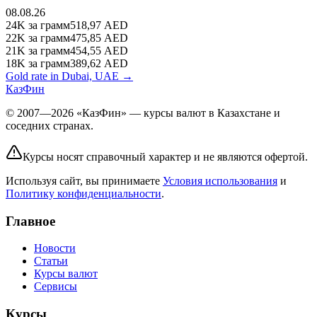
08.08.26
24K
за грамм
518,97
AED
22K
за грамм
475,85
AED
21K
за грамм
454,55
AED
18K
за грамм
389,62
AED
Gold rate in Dubai, UAE →
КазФин
© 2007—2026 «КазФин» — курсы валют в Казахстане и
соседних странах.
Курсы носят справочный характер и не являются офертой.
Используя сайт, вы принимаете
Условия использования
и
Политику конфиденциальности
.
Главное
Новости
Статьи
Курсы валют
Сервисы
Курсы