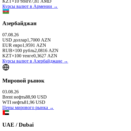
KZT
×
10
тенге
7,81
AMD
Курсы валют в
Армении
→
Азербайджан
07.08.26
USD
доллар
1,7000
AZN
EUR
евро
1,9591
AZN
RUB
×
100
рубль
2,0816
AZN
KZT
×
100
тенге
0,3627
AZN
Курсы валют в
Азербайджане
→
Мировой рынок
03.08.26
Brent
нефть
88,90
USD
WTI
нефть
81,96
USD
Цены мирового рынка →
UAE / Dubai