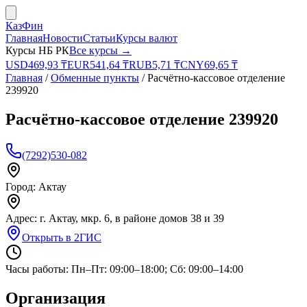
КазФин
Главная
Новости
Статьи
Курсы валют
Курсы НБ РК
Все курсы →
USD
469,93
₸
EUR
541,64
₸
RUB
5,71
₸
CNY
69,65
₸
Главная
/
Обменные пункты
/
Расчётно-кассовое отделение
239920
Расчётно-кассовое отделение 239920
(7292)530-082
Город:
Актау
Адрес:
г. Актау, мкр. 6, в районе домов 38 и 39
Открыть в 2ГИС
Часы работы:
Пн–Пт: 09:00–18:00; Сб: 09:00–14:00
Организация