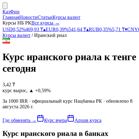
КазФин
Главная
Новости
Статьи
Курсы валют
Курсы НБ РК
Все курсы →
USD
0,52
%
469,93
₸
▴
EUR
0,39
%
541,64
₸
▴
RUB
0,35
%
5,71
₸
▾
CNY
Курсы валют
/
Иранский риал
Курс
иранского риала к тенге
сегодня
3,42
₸
курс вырос
,
▲
+0,59%
За
1000
IRR
· официальный курс
Нацбанка РК
· обновлено
8
августа 2026 г.
Где обменять
→
Курс вчера
Архив курса
Курс
иранского риала
в банках