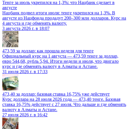
Тенге за июль укрепился на 1,3%: что Нацбанк сделает в
августе
Нацбанк подвел итоги июля: тенге укрепился на 1,3%. В
августе из Нацфонда продадут 200–300 млн долларов. Курс на
4 августа и где обменять валюту.
3 августа 2026 г. в 18:07
473,59 за доллар: как прошла неделя для тенге
Официальный курс на 1 августа — 473,59 тенге за доллар,
евро 544,68, рубль 5,94. Итоги недели и июля, что двигало
курс и где обменять валюту в Алматы и Астане.
31 июля 2026 г. в 17:33
473,40 за доллар: базовая ставка 16,75% уже действует
Курс доллара на 28 июля 2026 года — 473,40 тенге. Базовая
ставка 16,75% действует с 27 июля. Что дальше и где обменять
валюту в Алматы и Астане.
27 июля 2026 г. в 16:42