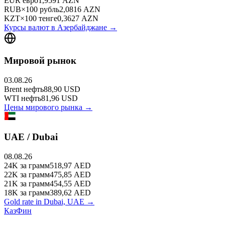
EUR
евро
1,9591
AZN
RUB
×
100
рубль
2,0816
AZN
KZT
×
100
тенге
0,3627
AZN
Курсы валют в
Азербайджане
→
Мировой рынок
03.08.26
Brent
нефть
88,90
USD
WTI
нефть
81,96
USD
Цены мирового рынка →
UAE / Dubai
08.08.26
24K
за грамм
518,97
AED
22K
за грамм
475,85
AED
21K
за грамм
454,55
AED
18K
за грамм
389,62
AED
Gold rate in Dubai, UAE →
КазФин