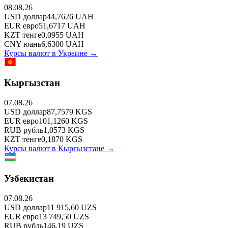
08.08.26
USD
доллар
44,7626
UAH
EUR
евро
51,6717
UAH
KZT
тенге
0,0955
UAH
CNY
юань
6,6300
UAH
Курсы валют в
Украине
→
Кыргызстан
07.08.26
USD
доллар
87,7579
KGS
EUR
евро
101,1260
KGS
RUB
рубль
1,0573
KGS
KZT
тенге
0,1870
KGS
Курсы валют в
Кыргызстане
→
Узбекистан
07.08.26
USD
доллар
11 915,60
UZS
EUR
евро
13 749,50
UZS
RUB
рубль
146,19
UZS