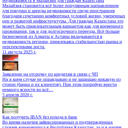
Недвижимость в Малайзии для граждан Казахстана
Малайзия становится всё более популярным направлением
для покупки и аренды недвижимости среди иностранцев
благодаря сочетанию комфортных условий жизни, умеренных
цен и развитой инфраструктуры. Для граждан Казахстана это
может быть привлекательным вариантом как для временного
проживания, так и для долгосрочного переезда. Всё больше
бизнесменов из Алматы и Астаны вкладываются в
недвижимость региона, привлекаясь стабильностью рынка и
перспективами роста.
11 августа 2025 г.
Заявление на отсрочку по кредитам в связи с ЧП
Ни в коем случае не оправдываю и не защищаю никакую из
сторон (банки и их клиентов). При этом попробую внести
немного ясности во всё…
5 апреля 2020 г.
Как получить IBAN без похода в банк
Во время наличия зафиксированных и подтвержденных
случаев коронавируса в Республике Казахстан, да и в нашем