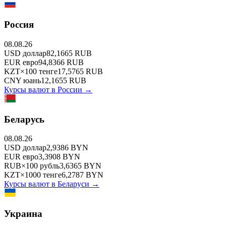
Россия
08.08.26
USD
доллар
82,1665
RUB
EUR
евро
94,8366
RUB
KZT
×
100
тенге
17,5765
RUB
CNY
юань
12,1655
RUB
Курсы валют в
России
→
Беларусь
08.08.26
USD
доллар
2,9386
BYN
EUR
евро
3,3908
BYN
RUB
×
100
рубль
3,6365
BYN
KZT
×
1000
тенге
6,2787
BYN
Курсы валют в
Беларуси
→
Украина