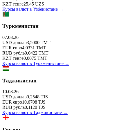
KZT
тенге
25,45
UZS
Курсы валют в
Узбекистане
→
Туркменистан
07.08.26
USD
доллар
3,5000
TMT
EUR
евро
4,0331
TMT
RUB
рубль
0,0422
TMT
KZT
тенге
0,0075
TMT
Курсы валют в
Туркменистане
→
Таджикистан
10.08.26
USD
доллар
9,2548
TJS
EUR
евро
10,6708
TJS
RUB
рубль
0,1120
TJS
Курсы валют в
Таджикистане
→
Грузия