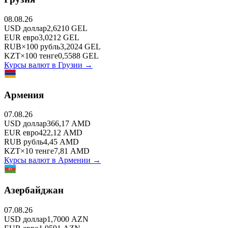
08.08.26
USD
доллар
2,6210
GEL
EUR
евро
3,0212
GEL
RUB
×
100
рубль
3,2024
GEL
KZT
×
100
тенге
0,5588
GEL
Курсы валют в
Грузии
→
Армения
07.08.26
USD
доллар
366,17
AMD
EUR
евро
422,12
AMD
RUB
рубль
4,45
AMD
KZT
×
10
тенге
7,81
AMD
Курсы валют в
Армении
→
Азербайджан
07.08.26
USD
доллар
1,7000
AZN