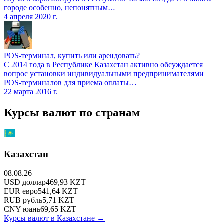
городе особенно, непонятным…
4 апреля 2020 г.
POS-терминал, купить или арендовать?
С 2014 года в Республике Казахстан активно обсуждается
вопрос установки индивидуальными предпринимателями
POS-терминалов для приема оплаты…
22 марта 2016 г.
Курсы валют по странам
Казахстан
08.08.26
USD
доллар
469,93
KZT
EUR
евро
541,64
KZT
RUB
рубль
5,71
KZT
CNY
юань
69,65
KZT
Курсы валют в
Казахстане
→