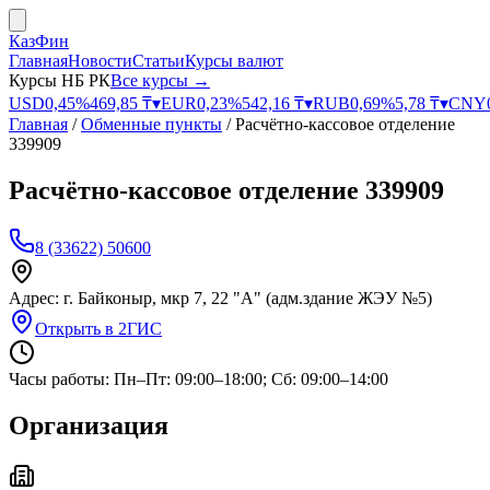
КазФин
Главная
Новости
Статьи
Курсы валют
Курсы НБ РК
Все курсы →
USD
0,45
%
469,85
₸
▾
EUR
0,23
%
542,16
₸
▾
RUB
0,69
%
5,78
₸
▾
CNY
Главная
/
Обменные пункты
/
Расчётно-кассовое отделение
339909
Расчётно-кассовое отделение 339909
8 (33622) 50600
Адрес:
г. Байконыр, мкр 7, 22 "А" (адм.здание ЖЭУ №5)
Открыть в 2ГИС
Часы работы:
Пн–Пт: 09:00–18:00; Сб: 09:00–14:00
Организация