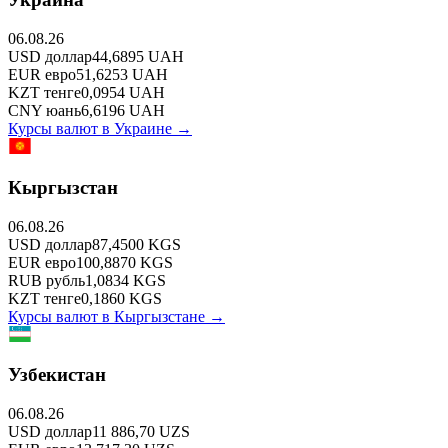
06.08.26
USD
доллар
44,6895
UAH
EUR
евро
51,6253
UAH
KZT
тенге
0,0954
UAH
CNY
юань
6,6196
UAH
Курсы валют в
Украине
→
Кыргызстан
06.08.26
USD
доллар
87,4500
KGS
EUR
евро
100,8870
KGS
RUB
рубль
1,0834
KGS
KZT
тенге
0,1860
KGS
Курсы валют в
Кыргызстане
→
Узбекистан
06.08.26
USD
доллар
11 886,70
UZS