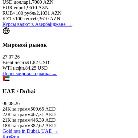
USD
доллар
1,7000
AZN
EUR
евро
1,9610
AZN
RUB
×
100
рубль
2,1031
AZN
KZT
×
100
тенге
0,3610
AZN
Курсы валют в
Азербайджане
→
Мировой рынок
27.07.26
Brent
нефть
91,82
USD
WTI
нефть
84,25
USD
Цены мирового рынка →
UAE / Dubai
06.08.26
24K
за грамм
509,65
AED
22K
за грамм
467,31
AED
21K
за грамм
446,39
AED
18K
за грамм
382,62
AED
Gold rate in Dubai, UAE →
КазФин