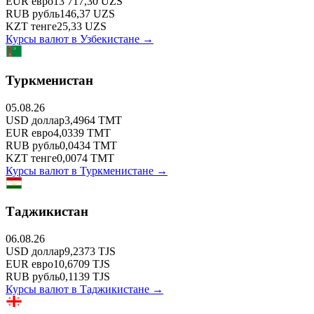
EUR
евро
13 717,30
UZS
RUB
рубль
146,37
UZS
KZT
тенге
25,33
UZS
Курсы валют в
Узбекистане
→
Туркменистан
05.08.26
USD
доллар
3,4964
TMT
EUR
евро
4,0339
TMT
RUB
рубль
0,0434
TMT
KZT
тенге
0,0074
TMT
Курсы валют в
Туркменистане
→
Таджикистан
06.08.26
USD
доллар
9,2373
TJS
EUR
евро
10,6709
TJS
RUB
рубль
0,1139
TJS
Курсы валют в
Таджикистане
→