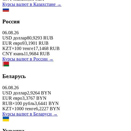
Курсы валют в
Казахстане
→
Россия
06.08.26
USD
доллар
80,9293
RUB
EUR
евро
93,1901
RUB
KZT
×
100
тенге
17,1468
RUB
CNY
юань
11,9684
RUB
Курсы валют в
России
→
Беларусь
06.08.26
USD
доллар
2,9264
BYN
EUR
евро
3,3767
BYN
RUB
×
100
рубль
3,6441
BYN
KZT
×
1000
тенге
6,2227
BYN
Курсы валют в
Беларуси
→
Украина