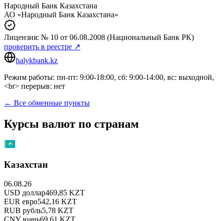
Народный Банк Казахстана
АО «Народный Банк Казахстана»
Лицензия:
№ 10
от 06.08.2008
(Национальный Банк РК)
проверить в реестре ↗
halykbank.kz
Режим работы: пн-пт: 9:00-18:00, сб: 9:00-14:00, вс: выходной,
<br> перерыв: нет
← Все обменные пункты
Курсы валют по странам
Казахстан
06.08.26
USD
доллар
469,85
KZT
EUR
евро
542,16
KZT
RUB
рубль
5,78
KZT
CNY
юань
69,61
KZT