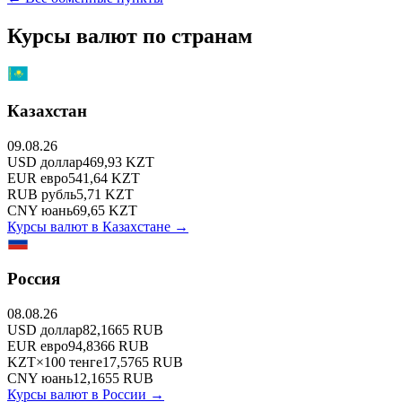
Курсы валют по странам
Казахстан
09.08.26
USD
доллар
469,93
KZT
EUR
евро
541,64
KZT
RUB
рубль
5,71
KZT
CNY
юань
69,65
KZT
Курсы валют в
Казахстане
→
Россия
08.08.26
USD
доллар
82,1665
RUB
EUR
евро
94,8366
RUB
KZT
×
100
тенге
17,5765
RUB
CNY
юань
12,1655
RUB
Курсы валют в
России
→