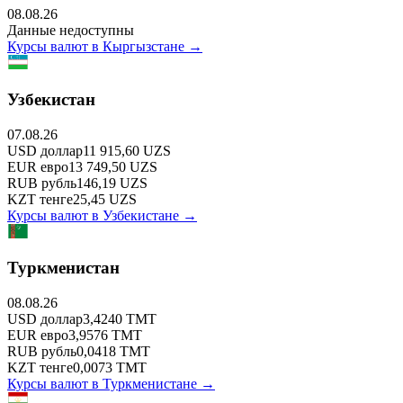
08.08.26
Данные недоступны
Курсы валют в
Кыргызстане
→
Узбекистан
07.08.26
USD
доллар
11 915,60
UZS
EUR
евро
13 749,50
UZS
RUB
рубль
146,19
UZS
KZT
тенге
25,45
UZS
Курсы валют в
Узбекистане
→
Туркменистан
08.08.26
USD
доллар
3,4240
TMT
EUR
евро
3,9576
TMT
RUB
рубль
0,0418
TMT
KZT
тенге
0,0073
TMT
Курсы валют в
Туркменистане
→