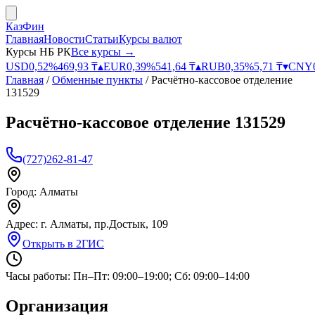
КазФин
Главная
Новости
Статьи
Курсы валют
Курсы НБ РК
Все курсы →
USD
0,52
%
469,93
₸
▴
EUR
0,39
%
541,64
₸
▴
RUB
0,35
%
5,71
₸
▾
CNY
Главная
/
Обменные пункты
/
Расчётно-кассовое отделение
131529
Расчётно-кассовое отделение 131529
(727)262-81-47
Город:
Алматы
Адрес:
г. Алматы, пр.Достык, 109
Открыть в 2ГИС
Часы работы:
Пн–Пт: 09:00–19:00; Сб: 09:00–14:00
Организация