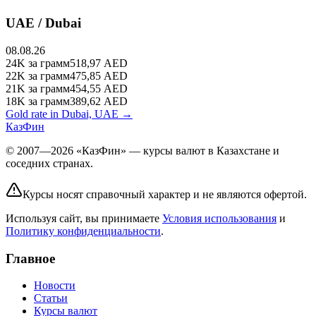
UAE / Dubai
08.08.26
24K
за грамм
518,97
AED
22K
за грамм
475,85
AED
21K
за грамм
454,55
AED
18K
за грамм
389,62
AED
Gold rate in Dubai, UAE →
КазФин
© 2007—2026 «КазФин» — курсы валют в Казахстане и
соседних странах.
Курсы носят справочный характер и не являются офертой.
Используя сайт, вы принимаете
Условия использования
и
Политику конфиденциальности
.
Главное
Новости
Статьи
Курсы валют