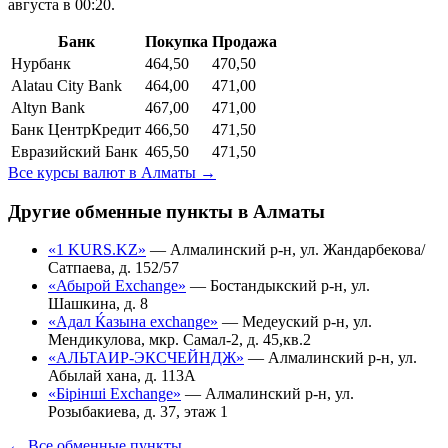
августа в 00:20.
Банк
Покупка
Продажа
Нурбанк
464,50
470,50
Alatau City Bank
464,00
471,00
Altyn Bank
467,00
471,00
Банк ЦентрКредит
466,50
471,50
Евразийский Банк
465,50
471,50
Все курсы валют в
Алматы
→
Другие обменные пункты в
Алматы
«1 KURS.KZ»
—
Алмалинский р-н, ул. Жандарбекова/
Сатпаева, д. 152/57
«Абырой Exchange»
—
Бостандыкский р-н, ул.
Шашкина, д. 8
«Адал Ќазына exchange»
—
Медеуский р-н, ул.
Мендикулова, мкр. Самал-2, д. 45,кв.2
«АЛЬТАИР-ЭКСЧЕЙНДЖ»
—
Алмалинский р-н, ул.
Абылай хана, д. 113А
«Бірінші Exchange»
—
Алмалинский р-н, ул.
Розыбакиева, д. 37, этаж 1
← Все обменные пункты