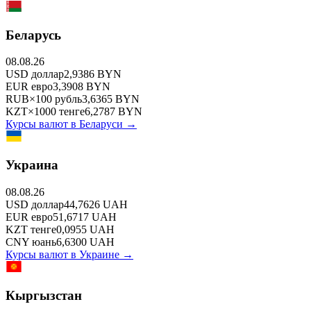
Беларусь
08.08.26
USD
доллар
2,9386
BYN
EUR
евро
3,3908
BYN
RUB
×
100
рубль
3,6365
BYN
KZT
×
1000
тенге
6,2787
BYN
Курсы валют в
Беларуси
→
Украина
08.08.26
USD
доллар
44,7626
UAH
EUR
евро
51,6717
UAH
KZT
тенге
0,0955
UAH
CNY
юань
6,6300
UAH
Курсы валют в
Украине
→
Кыргызстан