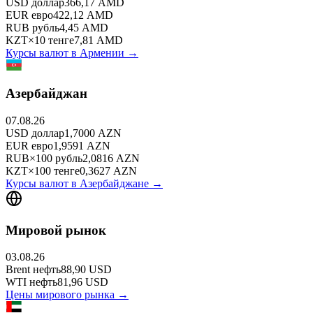
USD
доллар
366,17
AMD
EUR
евро
422,12
AMD
RUB
рубль
4,45
AMD
KZT
×
10
тенге
7,81
AMD
Курсы валют в
Армении
→
Азербайджан
07.08.26
USD
доллар
1,7000
AZN
EUR
евро
1,9591
AZN
RUB
×
100
рубль
2,0816
AZN
KZT
×
100
тенге
0,3627
AZN
Курсы валют в
Азербайджане
→
Мировой рынок
03.08.26
Brent
нефть
88,90
USD
WTI
нефть
81,96
USD
Цены мирового рынка →