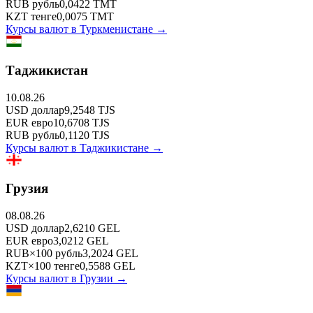
RUB
рубль
0,0422
TMT
KZT
тенге
0,0075
TMT
Курсы валют в
Туркменистане
→
Таджикистан
10.08.26
USD
доллар
9,2548
TJS
EUR
евро
10,6708
TJS
RUB
рубль
0,1120
TJS
Курсы валют в
Таджикистане
→
Грузия
08.08.26
USD
доллар
2,6210
GEL
EUR
евро
3,0212
GEL
RUB
×
100
рубль
3,2024
GEL
KZT
×
100
тенге
0,5588
GEL
Курсы валют в
Грузии
→