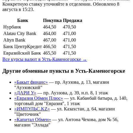
Конкретную ставку уточняйте в отделении.
Обновлено 8
августа в 15:23.
Банк
Покупка
Продажа
Нурбанк
464,50
470,50
Alatau City Bank
464,00
471,00
Altyn Bank
467,00
471,00
Банк ЦентрКредит
466,50
471,50
Евразийский Банк
465,50
471,50
Все курсы валют в
Усть-Каменогорске
→
Другие обменные пункты в
Усть-Каменогорске
«Бакыт финанс»
—
пр. Ауэзова, д. 13, магазин
"Ауэзовский"
«ДАРИ У»
—
пр. Ауэзова, д. 39, н.п. 8, 1 этаж
«Евразия Обмен Плюс»
—
ул. Кабанбай батыра, д. 140,
торговый дом "Евразия", 1 этаж
«ИМПУЛЬС.KZ»
—
ул. Казахстан, д. 64, магазин
"Цветочник"
«Капитал Обмен»
—
ул. Антона Чехова, дом № 56,
магазин "Эллада"