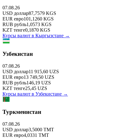
07.08.26
USD
доллар
87,7579
KGS
EUR
евро
101,1260
KGS
RUB
рубль
1,0573
KGS
KZT
тенге
0,1870
KGS
Курсы валют в
Кыргызстане
→
Узбекистан
07.08.26
USD
доллар
11 915,60
UZS
EUR
евро
13 749,50
UZS
RUB
рубль
146,19
UZS
KZT
тенге
25,45
UZS
Курсы валют в
Узбекистане
→
Туркменистан
07.08.26
USD
доллар
3,5000
TMT
EUR
евро
4,0331
TMT