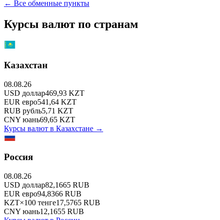
← Все обменные пункты
Курсы валют по странам
Казахстан
08.08.26
USD
доллар
469,93
KZT
EUR
евро
541,64
KZT
RUB
рубль
5,71
KZT
CNY
юань
69,65
KZT
Курсы валют в
Казахстане
→
Россия
08.08.26
USD
доллар
82,1665
RUB
EUR
евро
94,8366
RUB
KZT
×
100
тенге
17,5765
RUB
CNY
юань
12,1655
RUB