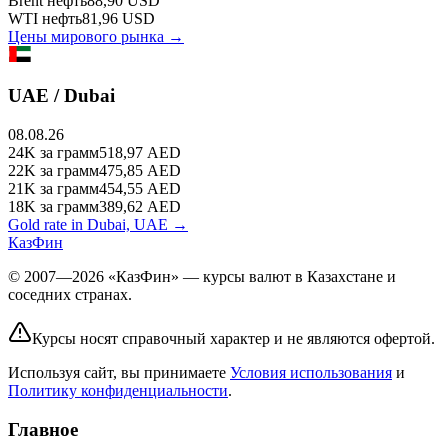
Brent
нефть
88,90
USD
WTI
нефть
81,96
USD
Цены мирового рынка →
UAE / Dubai
08.08.26
24K
за грамм
518,97
AED
22K
за грамм
475,85
AED
21K
за грамм
454,55
AED
18K
за грамм
389,62
AED
Gold rate in Dubai, UAE →
КазФин
© 2007—2026 «КазФин» — курсы валют в Казахстане и
соседних странах.
Курсы носят справочный характер и не являются офертой.
Используя сайт, вы принимаете
Условия использования
и
Политику конфиденциальности
.
Главное