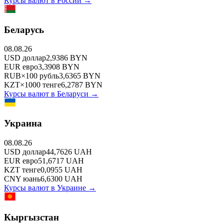
Курсы валют в
России
→
Беларусь
08.08.26
USD
доллар
2,9386
BYN
EUR
евро
3,3908
BYN
RUB
×
100
рубль
3,6365
BYN
KZT
×
1000
тенге
6,2787
BYN
Курсы валют в
Беларуси
→
Украина
08.08.26
USD
доллар
44,7626
UAH
EUR
евро
51,6717
UAH
KZT
тенге
0,0955
UAH
CNY
юань
6,6300
UAH
Курсы валют в
Украине
→
Кыргызстан