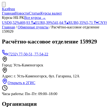
КазФин
Главная
Новости
Статьи
Курсы валют
Курсы НБ РК
Все курсы →
USD
0,52
%
469,93
₸
▴
EUR
0,39
%
541,64
₸
▴
RUB
0,35
%
5,71
₸
▾
CNY
Главная
/
Обменные пункты
/
Расчётно-кассовое отделение
159929
Расчётно-кассовое отделение 159929
(7232) 77-50-51, 77-54-22
Город:
Усть-Каменогорск
Адрес:
г. Усть-Каменогорск, бул. Гагарина, 12А
Открыть в 2ГИС
Часы работы:
Пн–Пт: 09:00–18:00
Организация