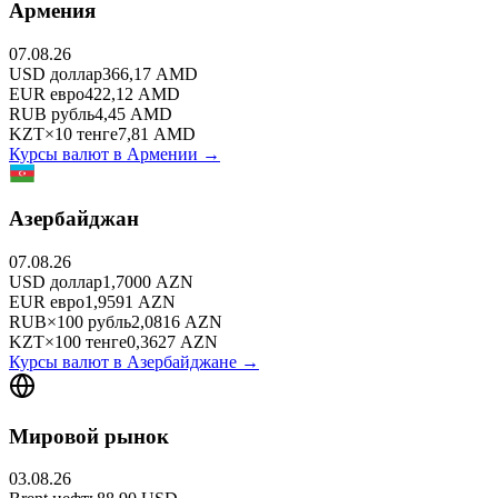
Армения
07.08.26
USD
доллар
366,17
AMD
EUR
евро
422,12
AMD
RUB
рубль
4,45
AMD
KZT
×
10
тенге
7,81
AMD
Курсы валют в
Армении
→
Азербайджан
07.08.26
USD
доллар
1,7000
AZN
EUR
евро
1,9591
AZN
RUB
×
100
рубль
2,0816
AZN
KZT
×
100
тенге
0,3627
AZN
Курсы валют в
Азербайджане
→
Мировой рынок
03.08.26