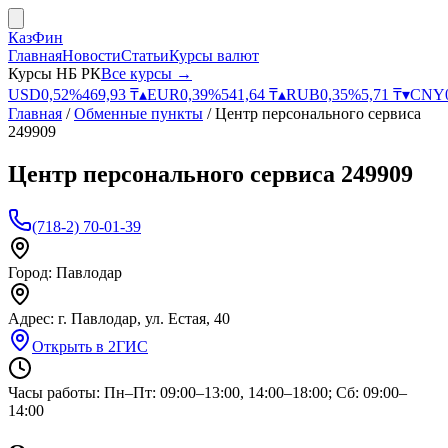
КазФин
Главная
Новости
Статьи
Курсы валют
Курсы НБ РК
Все курсы →
USD
0,52
%
469,93
₸
▴
EUR
0,39
%
541,64
₸
▴
RUB
0,35
%
5,71
₸
▾
CNY
Главная
/
Обменные пункты
/
Центр персонального сервиса
249909
Центр персонального сервиса 249909
(718-2) 70-01-39
Город:
Павлодар
Адрес:
г. Павлодар, ул. Естая, 40
Открыть в 2ГИС
Часы работы:
Пн–Пт: 09:00–13:00, 14:00–18:00; Сб: 09:00–
14:00