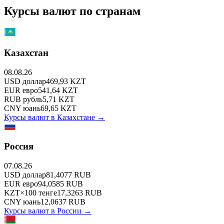
Курсы валют по странам
Казахстан
08.08.26
USD
доллар
469,93
KZT
EUR
евро
541,64
KZT
RUB
рубль
5,71
KZT
CNY
юань
69,65
KZT
Курсы валют в
Казахстане
→
Россия
07.08.26
USD
доллар
81,4077
RUB
EUR
евро
94,0585
RUB
KZT
×
100
тенге
17,3263
RUB
CNY
юань
12,0637
RUB
Курсы валют в
России
→