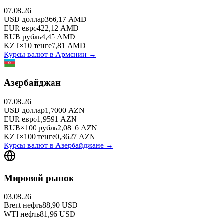
07.08.26
USD
доллар
366,17
AMD
EUR
евро
422,12
AMD
RUB
рубль
4,45
AMD
KZT
×
10
тенге
7,81
AMD
Курсы валют в
Армении
→
Азербайджан
07.08.26
USD
доллар
1,7000
AZN
EUR
евро
1,9591
AZN
RUB
×
100
рубль
2,0816
AZN
KZT
×
100
тенге
0,3627
AZN
Курсы валют в
Азербайджане
→
Мировой рынок
03.08.26
Brent
нефть
88,90
USD
WTI
нефть
81,96
USD