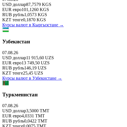
USD
доллар
87,7579
KGS
EUR
евро
101,1260
KGS
RUB
рубль
1,0573
KGS
KZT
тенге
0,1870
KGS
Курсы валют в
Кыргызстане
→
Узбекистан
07.08.26
USD
доллар
11 915,60
UZS
EUR
евро
13 749,50
UZS
RUB
рубль
146,19
UZS
KZT
тенге
25,45
UZS
Курсы валют в
Узбекистане
→
Туркменистан
07.08.26
USD
доллар
3,5000
TMT
EUR
евро
4,0331
TMT
RUB
рубль
0,0422
TMT
KZT
тенге
0,0075
TMT