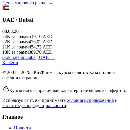
Цены мирового рынка →
UAE / Dubai
08.08.26
24K
за грамм
519,16
AED
22K
за грамм
476,02
AED
21K
за грамм
454,72
AED
18K
за грамм
389,76
AED
Gold rate in Dubai, UAE →
КазФин
© 2007—2026 «КазФин» — курсы валют в Казахстане и
соседних странах.
Курсы носят справочный характер и не являются офертой.
Используя сайт, вы принимаете
Условия использования
и
Политику конфиденциальности
.
Главное
Новости