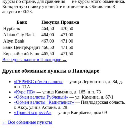
Курсы по стране, для сравнения — не курсы этого обменника.
Конкретную ставку уточняйте в отделении.
Обновлено 8
августа в 00:23.
Банк
Покупка
Продажа
Нурбанк
464,50
470,50
Alatau City Bank
464,00
471,00
Altyn Bank
467,00
471,00
Банк ЦентрКредит
466,50
471,50
Евразийский Банк
465,50
471,50
Все курсы валют в
Павлодаре
→
Другие обменные пункты в
Павлодаре
«ГЕРМЕС обмен валют»
—
улица Лермонтова, д. 84, д.
н.п. 71А
«Курс ПВ»
—
улица Камзина, д. 165, н.п. 73
«Обмен валюты Рублевый»
—
ул. Камзина, д. 67/1
«Обмен валюты "Капиталист»
—
Павлодарская область,
г. Аксу, улица Астана, д. 28
«ТрансЭкспрессА»
—
улица Каирбаева, дом 69
← Все обменные пункты