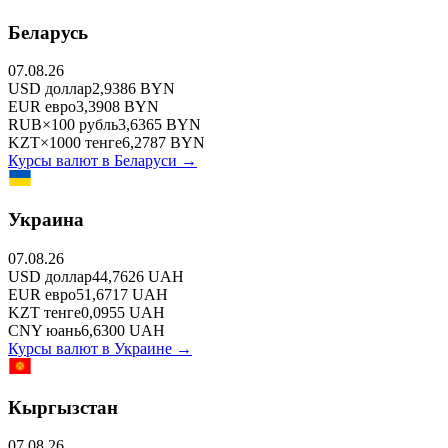
Беларусь
07.08.26
USD
доллар
2,9386
BYN
EUR
евро
3,3908
BYN
RUB
×
100
рубль
3,6365
BYN
KZT
×
1000
тенге
6,2787
BYN
Курсы валют в
Беларуси
→
Украина
07.08.26
USD
доллар
44,7626
UAH
EUR
евро
51,6717
UAH
KZT
тенге
0,0955
UAH
CNY
юань
6,6300
UAH
Курсы валют в
Украине
→
Кыргызстан
07.08.26