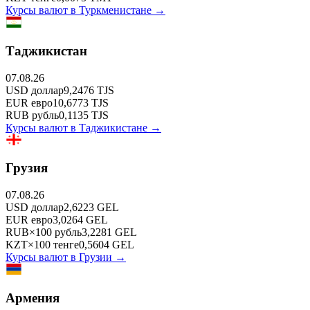
Курсы валют в
Туркменистане
→
Таджикистан
07.08.26
USD
доллар
9,2476
TJS
EUR
евро
10,6773
TJS
RUB
рубль
0,1135
TJS
Курсы валют в
Таджикистане
→
Грузия
07.08.26
USD
доллар
2,6223
GEL
EUR
евро
3,0264
GEL
RUB
×
100
рубль
3,2281
GEL
KZT
×
100
тенге
0,5604
GEL
Курсы валют в
Грузии
→
Армения