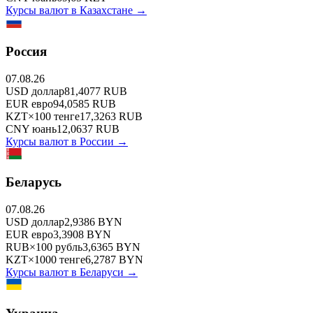
Курсы валют в
Казахстане
→
Россия
07.08.26
USD
доллар
81,4077
RUB
EUR
евро
94,0585
RUB
KZT
×
100
тенге
17,3263
RUB
CNY
юань
12,0637
RUB
Курсы валют в
России
→
Беларусь
07.08.26
USD
доллар
2,9386
BYN
EUR
евро
3,3908
BYN
RUB
×
100
рубль
3,6365
BYN
KZT
×
1000
тенге
6,2787
BYN
Курсы валют в
Беларуси
→