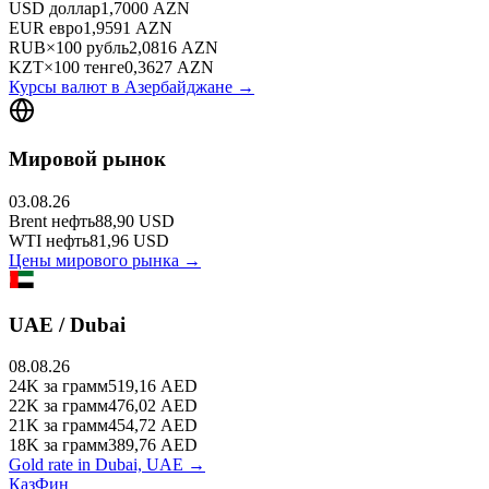
USD
доллар
1,7000
AZN
EUR
евро
1,9591
AZN
RUB
×
100
рубль
2,0816
AZN
KZT
×
100
тенге
0,3627
AZN
Курсы валют в
Азербайджане
→
Мировой рынок
03.08.26
Brent
нефть
88,90
USD
WTI
нефть
81,96
USD
Цены мирового рынка →
UAE / Dubai
08.08.26
24K
за грамм
519,16
AED
22K
за грамм
476,02
AED
21K
за грамм
454,72
AED
18K
за грамм
389,76
AED
Gold rate in Dubai, UAE →
КазФин