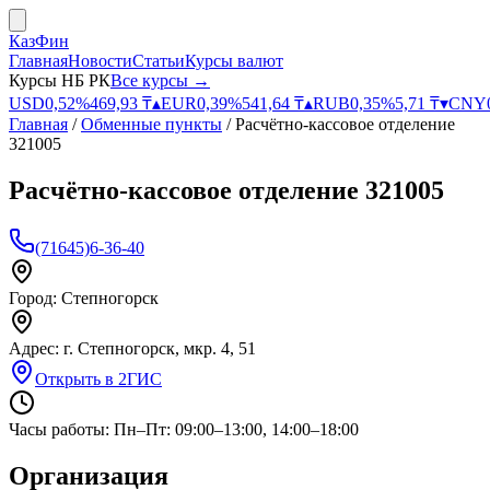
КазФин
Главная
Новости
Статьи
Курсы валют
Курсы НБ РК
Все курсы →
USD
0,52
%
469,93
₸
▴
EUR
0,39
%
541,64
₸
▴
RUB
0,35
%
5,71
₸
▾
CNY
Главная
/
Обменные пункты
/
Расчётно-кассовое отделение
321005
Расчётно-кассовое отделение 321005
(71645)6-36-40
Город:
Степногорск
Адрес:
г. Степногорск, мкр. 4, 51
Открыть в 2ГИС
Часы работы:
Пн–Пт: 09:00–13:00, 14:00–18:00
Организация