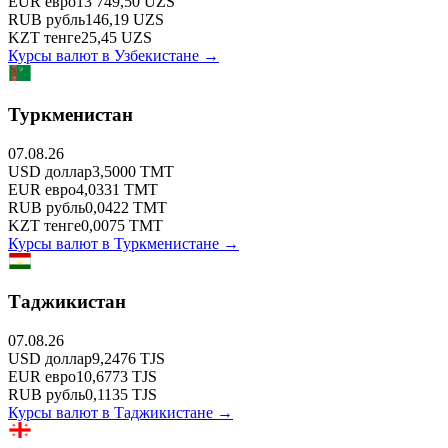
EUR
евро
13 749,50
UZS
RUB
рубль
146,19
UZS
KZT
тенге
25,45
UZS
Курсы валют в
Узбекистане
→
Туркменистан
07.08.26
USD
доллар
3,5000
TMT
EUR
евро
4,0331
TMT
RUB
рубль
0,0422
TMT
KZT
тенге
0,0075
TMT
Курсы валют в
Туркменистане
→
Таджикистан
07.08.26
USD
доллар
9,2476
TJS
EUR
евро
10,6773
TJS
RUB
рубль
0,1135
TJS
Курсы валют в
Таджикистане
→