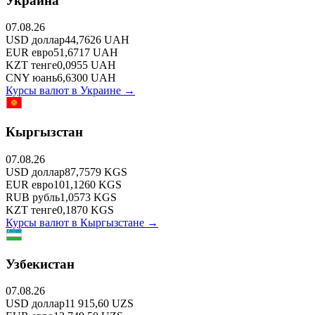
Украина
07.08.26
USD
доллар
44,7626
UAH
EUR
евро
51,6717
UAH
KZT
тенге
0,0955
UAH
CNY
юань
6,6300
UAH
Курсы валют в
Украине
→
Кыргызстан
07.08.26
USD
доллар
87,7579
KGS
EUR
евро
101,1260
KGS
RUB
рубль
1,0573
KGS
KZT
тенге
0,1870
KGS
Курсы валют в
Кыргызстане
→
Узбекистан
07.08.26
USD
доллар
11 915,60
UZS