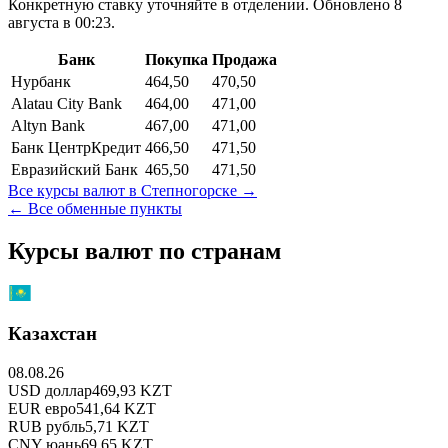
Конкретную ставку уточняйте в отделении.
Обновлено 8
августа в 00:23.
Банк
Покупка
Продажа
Нурбанк
464,50
470,50
Alatau City Bank
464,00
471,00
Altyn Bank
467,00
471,00
Банк ЦентрКредит
466,50
471,50
Евразийский Банк
465,50
471,50
Все курсы валют в
Степногорске
→
← Все обменные пункты
Курсы валют по странам
Казахстан
08.08.26
USD
доллар
469,93
KZT
EUR
евро
541,64
KZT
RUB
рубль
5,71
KZT
CNY
юань
69,65
KZT