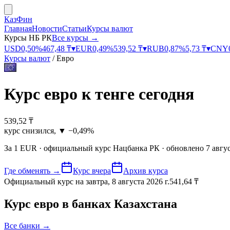
КазФин
Главная
Новости
Статьи
Курсы валют
Курсы НБ РК
Все курсы →
USD
0,50
%
467,48
₸
▾
EUR
0,49
%
539,52
₸
▾
RUB
0,87
%
5,73
₸
▾
CNY
Курсы валют
/
Евро
Курс
евро к тенге
сегодня
539,52
₸
курс снизился
,
▼
−0,49%
За
1
EUR
· официальный курс
Нацбанка РК
· обновлено
7 авгус
Где обменять
→
Курс вчера
Архив курса
Официальный курс на завтра
,
8 августа 2026 г.
541,64
₸
Курс
евро
в банках Казахстана
Все банки →