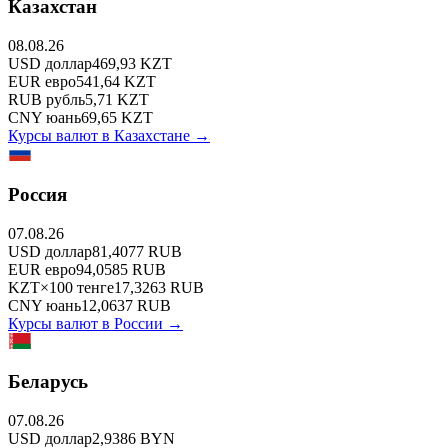
Казахстан
08.08.26
USD
доллар
469,93
KZT
EUR
евро
541,64
KZT
RUB
рубль
5,71
KZT
CNY
юань
69,65
KZT
Курсы валют в
Казахстане
→
Россия
07.08.26
USD
доллар
81,4077
RUB
EUR
евро
94,0585
RUB
KZT
×
100
тенге
17,3263
RUB
CNY
юань
12,0637
RUB
Курсы валют в
России
→
Беларусь
07.08.26
USD
доллар
2,9386
BYN