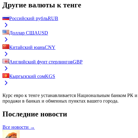
Другие валюты к тенге
Российский рубль
RUB
Доллар США
USD
Китайский юань
CNY
Английский фунт стерлингов
GBP
Кыргызский сом
KGS
Курс
евро к тенге
устанавливается Национальным банком РК и о
продажи в банках и обменных пунктах вашего города.
Последние новости
Все новости →