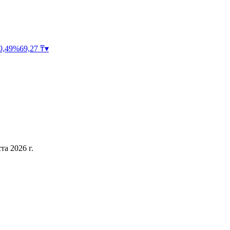
0,49
%
69,27
₸
▾
та 2026 г.