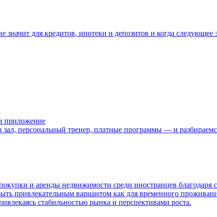
 значит для кредитов, ипотеки и депозитов и когда следующее з
или приложение
 в зал, персональный тренер, платные программы — и разбираемс
 покупки и аренды недвижимости среди иностранцев благодаря
быть привлекательным вариантом как для временного проживания
ривлекаясь стабильностью рынка и перспективами роста.