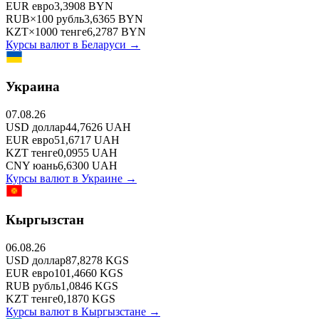
EUR
евро
3,3908
BYN
RUB
×
100
рубль
3,6365
BYN
KZT
×
1000
тенге
6,2787
BYN
Курсы валют в
Беларуси
→
Украина
07.08.26
USD
доллар
44,7626
UAH
EUR
евро
51,6717
UAH
KZT
тенге
0,0955
UAH
CNY
юань
6,6300
UAH
Курсы валют в
Украине
→
Кыргызстан
06.08.26
USD
доллар
87,8278
KGS
EUR
евро
101,4660
KGS
RUB
рубль
1,0846
KGS
KZT
тенге
0,1870
KGS
Курсы валют в
Кыргызстане
→