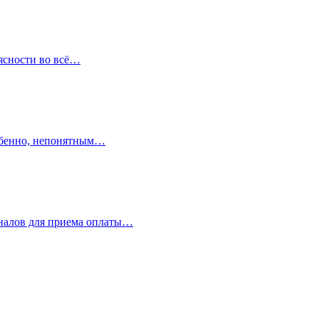
 ясности во всё…
собенно, непонятным…
иналов для приема оплаты…