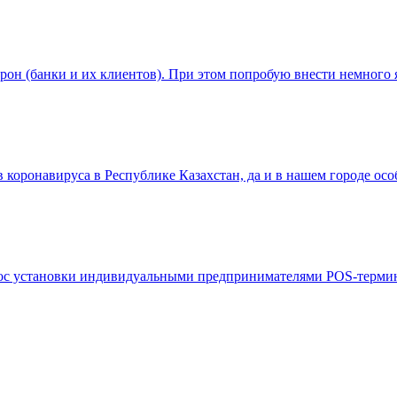
рон (банки и их клиентов). При этом попробую внести немного
 коронавируса в Республике Казахстан, да и в нашем городе о
опрос установки индивидуальными предпринимателями POS-терм