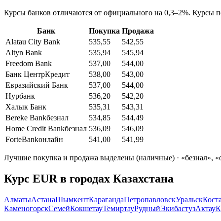
Курсы банков отличаются от официального на 0,3–2%. Курсы п
Банк
Покупка
Продажа
Alatau City Bank
535,55
542,55
Altyn Bank
535,94
545,94
Freedom Bank
537,00
544,00
Банк ЦентрКредит
538,00
543,00
Евразийский Банк
537,00
544,00
Нурбанк
536,20
542,20
Халык Банк
535,31
543,31
Bereke Bank
безнал
534,85
544,49
Home Credit Bank
безнал
536,09
546,09
ForteBank
онлайн
541,00
541,99
Лучшие покупка и продажа выделены (наличные)
· «безнал», 
Курс
EUR
в городах Казахстана
Алматы
Астана
Шымкент
Караганда
Петропавловск
Уральск
Кост
Каменогорск
Семей
Кокшетау
Темиртау
Рудный
Экибастуз
Актау
К