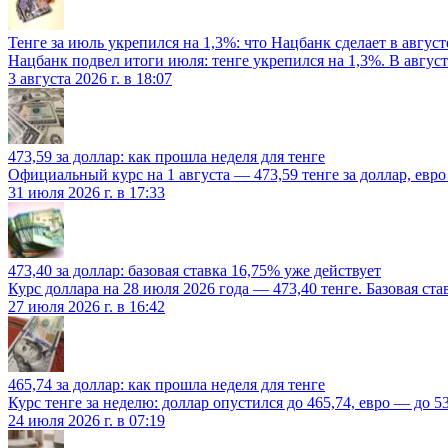
Тенге за июль укрепился на 1,3%: что Нацбанк сделает в август
Нацбанк подвел итоги июля: тенге укрепился на 1,3%. В август
3 августа 2026 г. в 18:07
473,59 за доллар: как прошла неделя для тенге
Официальный курс на 1 августа — 473,59 тенге за доллар, евро 
31 июля 2026 г. в 17:33
473,40 за доллар: базовая ставка 16,75% уже действует
Курс доллара на 28 июля 2026 года — 473,40 тенге. Базовая ст
27 июля 2026 г. в 16:42
465,74 за доллар: как прошла неделя для тенге
Курс тенге за неделю: доллар опустился до 465,74, евро — до 5
24 июля 2026 г. в 07:19