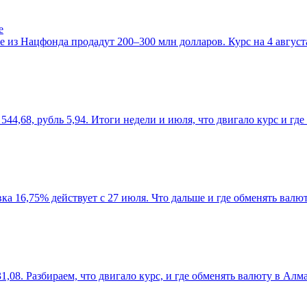
е
е из Нацфонда продадут 200–300 млн долларов. Курс на 4 августа
544,68, рубль 5,94. Итоги недели и июля, что двигало курс и гд
авка 16,75% действует с 27 июля. Что дальше и где обменять валю
31,08. Разбираем, что двигало курс, и где обменять валюту в Алм