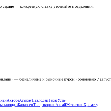
о стране — конкретную ставку уточняйте в отделении.
«онлайн» — безналичные и рыночные курсы
· обновлено 7 август
анай
Актобе
Атырау
Павлодар
Тараз
Усть-
ызылорда
Жанаозен
Талдыкорган
Аксай
Жезказган
Хромтау