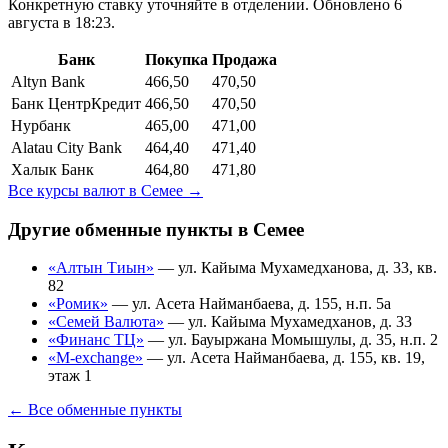
Конкретную ставку уточняйте в отделении.
Обновлено 6
августа в 18:23.
Банк
Покупка
Продажа
Altyn Bank
466,50
470,50
Банк ЦентрКредит
466,50
470,50
Нурбанк
465,00
471,00
Alatau City Bank
464,40
471,40
Халык Банк
464,80
471,80
Все курсы валют в
Семее
→
Другие обменные пункты в
Семее
«Алтын Тиын»
—
ул. Кайыма Мухамедханова, д. 33, кв.
82
«Ромик»
—
ул. Асета Найманбаева, д. 155, н.п. 5а
«Семей Валюта»
—
ул. Кайыма Мухамедханов, д. 33
«Финанс ТЦ»
—
ул. Бауыржана Момышулы, д. 35, н.п. 2
«M-exchange»
—
ул. Асета Найманбаева, д. 155, кв. 19,
этаж 1
← Все обменные пункты