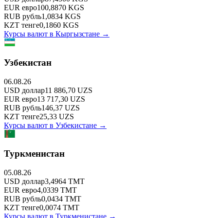
EUR
евро
100,8870
KGS
RUB
рубль
1,0834
KGS
KZT
тенге
0,1860
KGS
Курсы валют в
Кыргызстане
→
Узбекистан
06.08.26
USD
доллар
11 886,70
UZS
EUR
евро
13 717,30
UZS
RUB
рубль
146,37
UZS
KZT
тенге
25,33
UZS
Курсы валют в
Узбекистане
→
Туркменистан
05.08.26
USD
доллар
3,4964
TMT
EUR
евро
4,0339
TMT
RUB
рубль
0,0434
TMT
KZT
тенге
0,0074
TMT
Курсы валют в
Туркменистане
→