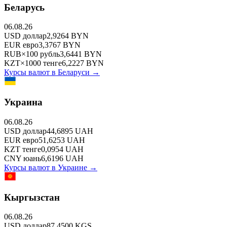
Беларусь
06.08.26
USD
доллар
2,9264
BYN
EUR
евро
3,3767
BYN
RUB
×
100
рубль
3,6441
BYN
KZT
×
1000
тенге
6,2227
BYN
Курсы валют в
Беларуси
→
Украина
06.08.26
USD
доллар
44,6895
UAH
EUR
евро
51,6253
UAH
KZT
тенге
0,0954
UAH
CNY
юань
6,6196
UAH
Курсы валют в
Украине
→
Кыргызстан
06.08.26
USD
доллар
87,4500
KGS