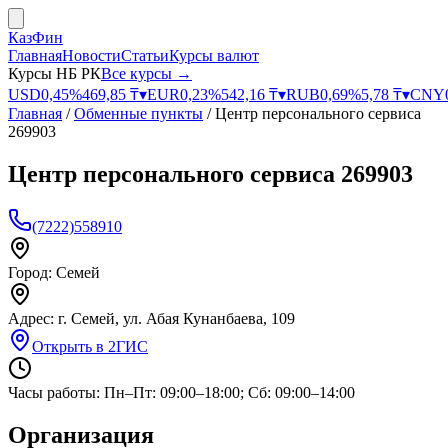
КазФин
Главная
Новости
Статьи
Курсы валют
Курсы НБ РК
Все курсы →
USD
0,45
%
469,85
₸
▾
EUR
0,23
%
542,16
₸
▾
RUB
0,69
%
5,78
₸
▾
CNY
Главная
/
Обменные пункты
/
Центр персонального сервиса
269903
Центр персонального сервиса 269903
(7222)558910
Город:
Семей
Адрес:
г. Семей, ул. Абая Кунанбаева, 109
Открыть в 2ГИС
Часы работы:
Пн–Пт: 09:00–18:00; Сб: 09:00–14:00
Организация