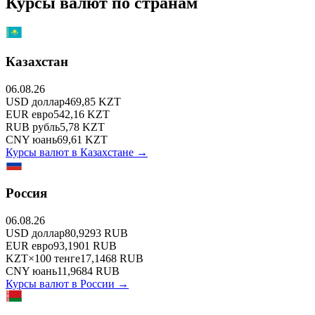
Курсы валют по странам
Казахстан
06.08.26
USD
доллар
469,85
KZT
EUR
евро
542,16
KZT
RUB
рубль
5,78
KZT
CNY
юань
69,61
KZT
Курсы валют в
Казахстане
→
Россия
06.08.26
USD
доллар
80,9293
RUB
EUR
евро
93,1901
RUB
KZT
×
100
тенге
17,1468
RUB
CNY
юань
11,9684
RUB
Курсы валют в
России
→