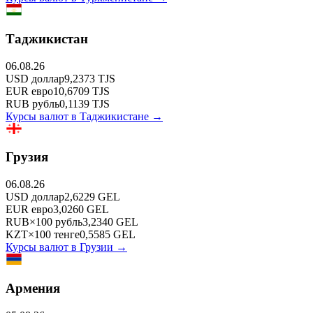
Таджикистан
06.08.26
USD
доллар
9,2373
TJS
EUR
евро
10,6709
TJS
RUB
рубль
0,1139
TJS
Курсы валют в
Таджикистане
→
Грузия
06.08.26
USD
доллар
2,6229
GEL
EUR
евро
3,0260
GEL
RUB
×
100
рубль
3,2340
GEL
KZT
×
100
тенге
0,5585
GEL
Курсы валют в
Грузии
→
Армения