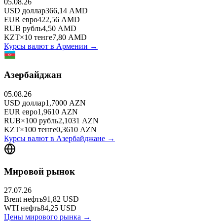
05.08.26
USD
доллар
366,14
AMD
EUR
евро
422,56
AMD
RUB
рубль
4,50
AMD
KZT
×
10
тенге
7,80
AMD
Курсы валют в
Армении
→
Азербайджан
05.08.26
USD
доллар
1,7000
AZN
EUR
евро
1,9610
AZN
RUB
×
100
рубль
2,1031
AZN
KZT
×
100
тенге
0,3610
AZN
Курсы валют в
Азербайджане
→
Мировой рынок
27.07.26
Brent
нефть
91,82
USD
WTI
нефть
84,25
USD
Цены мирового рынка →