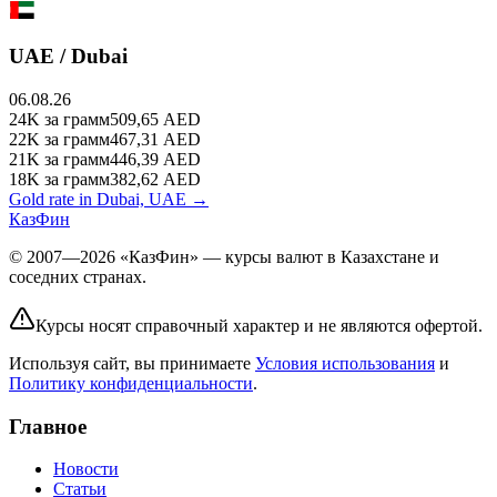
UAE / Dubai
06.08.26
24K
за грамм
509,65
AED
22K
за грамм
467,31
AED
21K
за грамм
446,39
AED
18K
за грамм
382,62
AED
Gold rate in Dubai, UAE →
КазФин
© 2007—2026 «КазФин» — курсы валют в Казахстане и
соседних странах.
Курсы носят справочный характер и не являются офертой.
Используя сайт, вы принимаете
Условия использования
и
Политику конфиденциальности
.
Главное
Новости
Статьи