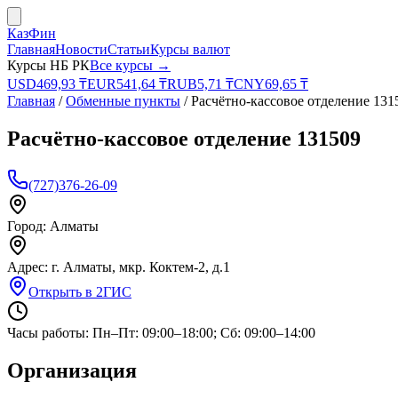
КазФин
Главная
Новости
Статьи
Курсы валют
Курсы НБ РК
Все курсы →
USD
469,93
₸
EUR
541,64
₸
RUB
5,71
₸
CNY
69,65
₸
Главная
/
Обменные пункты
/
Расчётно-кассовое отделение 131
Расчётно-кассовое отделение 131509
(727)376-26-09
Город:
Алматы
Адрес:
г. Алматы, мкр. Коктем-2, д.1
Открыть в 2ГИС
Часы работы:
Пн–Пт: 09:00–18:00; Сб: 09:00–14:00
Организация