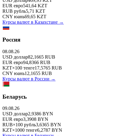
USD
доллар
469,93
KZT
EUR
евро
541,64
KZT
RUB
рубль
5,71
KZT
CNY
юань
69,65
KZT
Курсы валют в
Казахстане
→
Россия
08.08.26
USD
доллар
82,1665
RUB
EUR
евро
94,8366
RUB
KZT
×
100
тенге
17,5765
RUB
CNY
юань
12,1655
RUB
Курсы валют в
России
→
Беларусь
09.08.26
USD
доллар
2,9386
BYN
EUR
евро
3,3908
BYN
RUB
×
100
рубль
3,6365
BYN
KZT
×
1000
тенге
6,2787
BYN
Курсы валют в
Беларуси
→