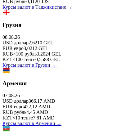
RUB
рубль
0,1120
TJS
Курсы валют в
Таджикистане
→
Грузия
08.08.26
USD
доллар
2,6210
GEL
EUR
евро
3,0212
GEL
RUB
×
100
рубль
3,2024
GEL
KZT
×
100
тенге
0,5588
GEL
Курсы валют в
Грузии
→
Армения
07.08.26
USD
доллар
366,17
AMD
EUR
евро
422,12
AMD
RUB
рубль
4,45
AMD
KZT
×
10
тенге
7,81
AMD
Курсы валют в
Армении
→