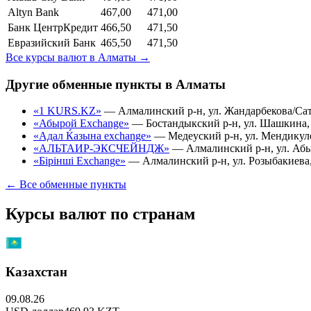
Altyn Bank
467,00
471,00
Банк ЦентрКредит
466,50
471,50
Евразийский Банк
465,50
471,50
Все курсы валют в
Алматы
→
Другие обменные пункты в
Алматы
«1 KURS.KZ»
—
Алмалинский р-н, ул. Жандарбекова/Сатп
«Абырой Exchange»
—
Бостандыкский р-н, ул. Шашкина, 
«Адал Ќазына exchange»
—
Медеуский р-н, ул. Мендикулов
«АЛЬТАИР-ЭКСЧЕЙНДЖ»
—
Алмалинский р-н, ул. Абы
«Бірінші Exchange»
—
Алмалинский р-н, ул. Розыбакиева, 
← Все обменные пункты
Курсы валют по странам
Казахстан
09.08.26