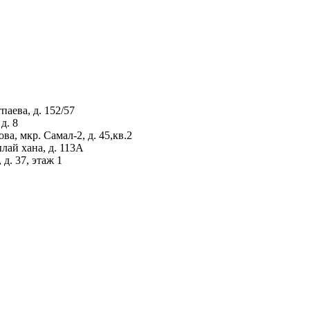
аева, д. 152/57
д. 8
а, мкр. Самал-2, д. 45,кв.2
лай хана, д. 113А
д. 37, этаж 1