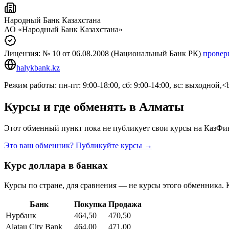
Народный Банк Казахстана
АО «Народный Банк Казахстана»
Лицензия:
№ 10
от 06.08.2008
(Национальный Банк РК)
провер
halykbank.kz
Режим работы: пн-пт: 9:00-18:00, сб: 9:00-14:00, вс: выходной,<
Курсы и где обменять в
Алматы
Этот обменный пункт пока не публикует свои курсы на КазФин
Это ваш обменник? Публикуйте курсы →
Курс доллара в банках
Курсы по стране, для сравнения — не курсы этого обменника. 
Банк
Покупка
Продажа
Нурбанк
464,50
470,50
Alatau City Bank
464,00
471,00