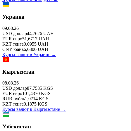
Украина
09.08.26
USD
доллар
44,7626
UAH
EUR
евро
51,6717
UAH
KZT
тенге
0,0955
UAH
CNY
юань
6,6300
UAH
Курсы валют в
Украине
→
Кыргызстан
08.08.26
USD
доллар
87,7585
KGS
EUR
евро
101,4370
KGS
RUB
рубль
1,0714
KGS
KZT
тенге
0,1875
KGS
Курсы валют в
Кыргызстане
→
Узбекистан