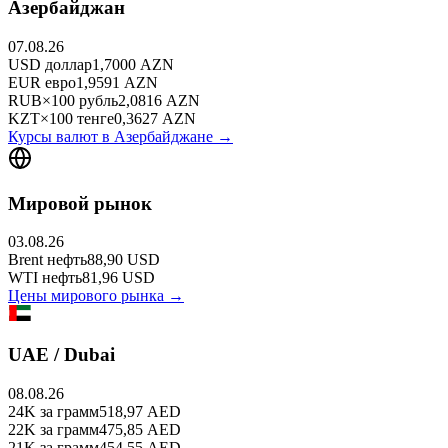
Азербайджан
07.08.26
USD
доллар
1,7000
AZN
EUR
евро
1,9591
AZN
RUB
×
100
рубль
2,0816
AZN
KZT
×
100
тенге
0,3627
AZN
Курсы валют в
Азербайджане
→
Мировой рынок
03.08.26
Brent
нефть
88,90
USD
WTI
нефть
81,96
USD
Цены мирового рынка →
UAE / Dubai
08.08.26
24K
за грамм
518,97
AED
22K
за грамм
475,85
AED
21K
за грамм
454,55
AED