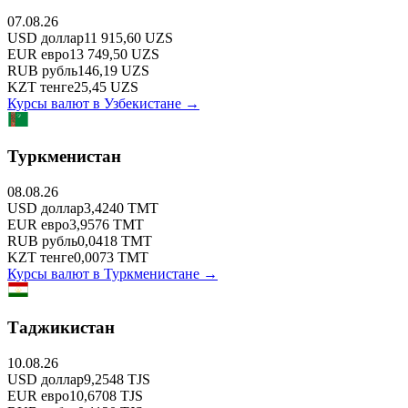
07.08.26
USD
доллар
11 915,60
UZS
EUR
евро
13 749,50
UZS
RUB
рубль
146,19
UZS
KZT
тенге
25,45
UZS
Курсы валют в
Узбекистане
→
Туркменистан
08.08.26
USD
доллар
3,4240
TMT
EUR
евро
3,9576
TMT
RUB
рубль
0,0418
TMT
KZT
тенге
0,0073
TMT
Курсы валют в
Туркменистане
→
Таджикистан
10.08.26
USD
доллар
9,2548
TJS
EUR
евро
10,6708
TJS