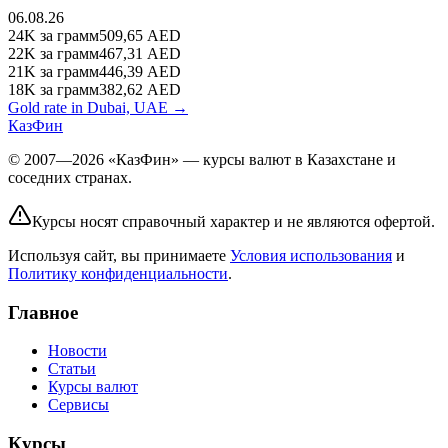
06.08.26
24K
за грамм
509,65
AED
22K
за грамм
467,31
AED
21K
за грамм
446,39
AED
18K
за грамм
382,62
AED
Gold rate in Dubai, UAE →
КазФин
© 2007—2026 «КазФин» — курсы валют в Казахстане и
соседних странах.
Курсы носят справочный характер и не являются офертой.
Используя сайт, вы принимаете
Условия использования
и
Политику конфиденциальности
.
Главное
Новости
Статьи
Курсы валют
Сервисы
Курсы