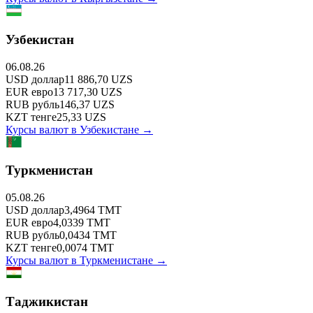
Узбекистан
06.08.26
USD
доллар
11 886,70
UZS
EUR
евро
13 717,30
UZS
RUB
рубль
146,37
UZS
KZT
тенге
25,33
UZS
Курсы валют в
Узбекистане
→
Туркменистан
05.08.26
USD
доллар
3,4964
TMT
EUR
евро
4,0339
TMT
RUB
рубль
0,0434
TMT
KZT
тенге
0,0074
TMT
Курсы валют в
Туркменистане
→
Таджикистан