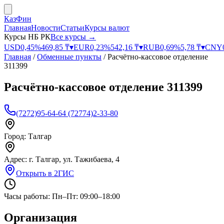
КазФин
Главная
Новости
Статьи
Курсы валют
Курсы НБ РК
Все курсы →
USD
0,45
%
469,85
₸
▾
EUR
0,23
%
542,16
₸
▾
RUB
0,69
%
5,78
₸
▾
CNY
Главная
/
Обменные пункты
/
Расчётно-кассовое отделение
311399
Расчётно-кассовое отделение 311399
(7272)95-64-64 (72774)2-33-80
Город:
Талгар
Адрес:
г. Талгар, ул. Тажибаева, 4
Открыть в 2ГИС
Часы работы:
Пн–Пт: 09:00–18:00
Организация