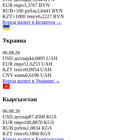
EUR
евро
3,3767
BYN
RUB
×
100
рубль
3,6441
BYN
KZT
×
1000
тенге
6,2227
BYN
Курсы валют в
Беларуси
→
Украина
06.08.26
USD
доллар
44,6895
UAH
EUR
евро
51,6253
UAH
KZT
тенге
0,0954
UAH
CNY
юань
6,6196
UAH
Курсы валют в
Украине
→
Кыргызстан
06.08.26
USD
доллар
87,4500
KGS
EUR
евро
100,8870
KGS
RUB
рубль
1,0834
KGS
KZT
тенге
0,1860
KGS
Курсы валют в
Кыргызстане
→