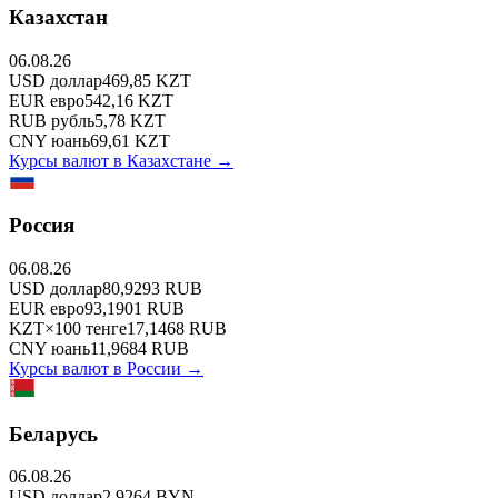
Казахстан
06.08.26
USD
доллар
469,85
KZT
EUR
евро
542,16
KZT
RUB
рубль
5,78
KZT
CNY
юань
69,61
KZT
Курсы валют в
Казахстане
→
Россия
06.08.26
USD
доллар
80,9293
RUB
EUR
евро
93,1901
RUB
KZT
×
100
тенге
17,1468
RUB
CNY
юань
11,9684
RUB
Курсы валют в
России
→
Беларусь
06.08.26
USD
доллар
2,9264
BYN