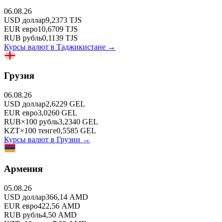
06.08.26
USD
доллар
9,2373
TJS
EUR
евро
10,6709
TJS
RUB
рубль
0,1139
TJS
Курсы валют в
Таджикистане
→
Грузия
06.08.26
USD
доллар
2,6229
GEL
EUR
евро
3,0260
GEL
RUB
×
100
рубль
3,2340
GEL
KZT
×
100
тенге
0,5585
GEL
Курсы валют в
Грузии
→
Армения
05.08.26
USD
доллар
366,14
AMD
EUR
евро
422,56
AMD
RUB
рубль
4,50
AMD