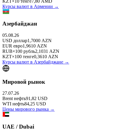
KZT
×
10
тенге
7,80
AMD
Курсы валют в
Армении
→
Азербайджан
05.08.26
USD
доллар
1,7000
AZN
EUR
евро
1,9610
AZN
RUB
×
100
рубль
2,1031
AZN
KZT
×
100
тенге
0,3610
AZN
Курсы валют в
Азербайджане
→
Мировой рынок
27.07.26
Brent
нефть
91,82
USD
WTI
нефть
84,25
USD
Цены мирового рынка →
UAE / Dubai