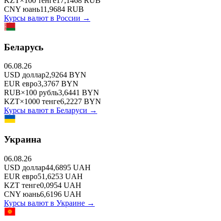
KZT
×
100
тенге
17,1468
RUB
CNY
юань
11,9684
RUB
Курсы валют в
России
→
Беларусь
06.08.26
USD
доллар
2,9264
BYN
EUR
евро
3,3767
BYN
RUB
×
100
рубль
3,6441
BYN
KZT
×
1000
тенге
6,2227
BYN
Курсы валют в
Беларуси
→
Украина
06.08.26
USD
доллар
44,6895
UAH
EUR
евро
51,6253
UAH
KZT
тенге
0,0954
UAH
CNY
юань
6,6196
UAH
Курсы валют в
Украине
→