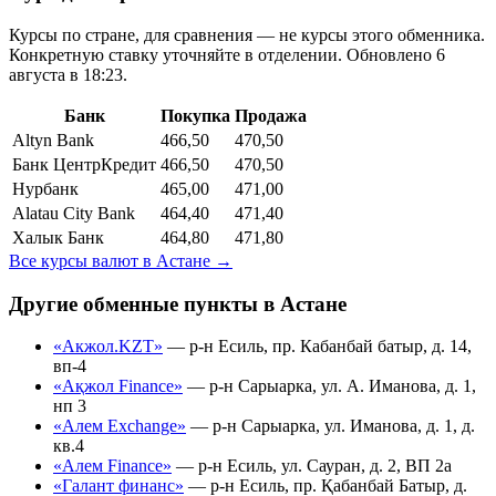
Курсы по стране, для сравнения — не курсы этого обменника.
Конкретную ставку уточняйте в отделении.
Обновлено 6
августа в 18:23.
Банк
Покупка
Продажа
Altyn Bank
466,50
470,50
Банк ЦентрКредит
466,50
470,50
Нурбанк
465,00
471,00
Alatau City Bank
464,40
471,40
Халык Банк
464,80
471,80
Все курсы валют в
Астане
→
Другие обменные пункты в
Астане
«Акжол.KZT»
—
р-н Есиль, пр. Кабанбай батыр, д. 14,
вп-4
«Ақжол Finance»
—
р-н Сарыарка, ул. А. Иманова, д. 1,
нп 3
«Алем Exchange»
—
р-н Сарыарка, ул. Иманова, д. 1, д.
кв.4
«Алем Finance»
—
р-н Есиль, ул. Сауран, д. 2, ВП 2а
«Галант финанс»
—
р-н Есиль, пр. Қабанбай Батыр, д.