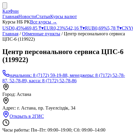
КазФин
Главная
Новости
Статьи
Курсы валют
Курсы НБ РК
Все курсы →
USD
0,45
%
469,85
₸
▾
EUR
0,23
%
542,16
₸
▾
RUB
0,69
%
5,78
₸
▾
CNY
Главная
/
Обменные пункты
/
Центр персонального сервиса
ЦПС-6 (119922)
Центр персонального сервиса ЦПС-6
(119922)
начальник: 8 (7172) 59-19-88, менеджеры: 8 (7172) 52-78-
87, 52-78-89, касса: 8 (7172) 52-78-86
Город:
Астана
Адрес:
г. Астана, пр. Тәуелсіздік, 34
Открыть в 2ГИС
Часы работы:
Пн–Пт: 09:00–19:00; Сб: 09:00–14:00