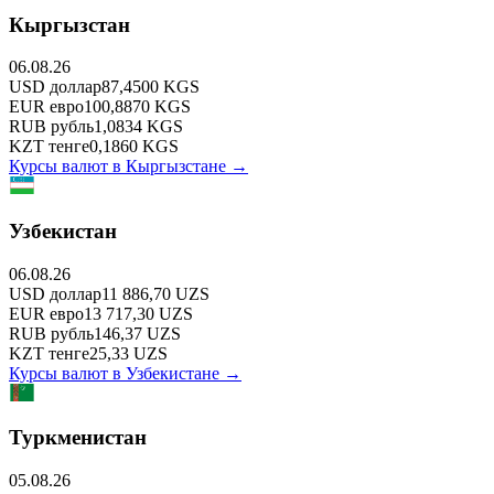
Кыргызстан
06.08.26
USD
доллар
87,4500
KGS
EUR
евро
100,8870
KGS
RUB
рубль
1,0834
KGS
KZT
тенге
0,1860
KGS
Курсы валют в
Кыргызстане
→
Узбекистан
06.08.26
USD
доллар
11 886,70
UZS
EUR
евро
13 717,30
UZS
RUB
рубль
146,37
UZS
KZT
тенге
25,33
UZS
Курсы валют в
Узбекистане
→
Туркменистан
05.08.26