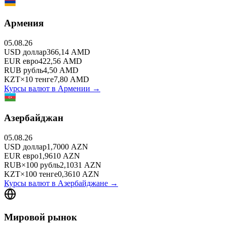
Армения
05.08.26
USD
доллар
366,14
AMD
EUR
евро
422,56
AMD
RUB
рубль
4,50
AMD
KZT
×
10
тенге
7,80
AMD
Курсы валют в
Армении
→
Азербайджан
05.08.26
USD
доллар
1,7000
AZN
EUR
евро
1,9610
AZN
RUB
×
100
рубль
2,1031
AZN
KZT
×
100
тенге
0,3610
AZN
Курсы валют в
Азербайджане
→
Мировой рынок