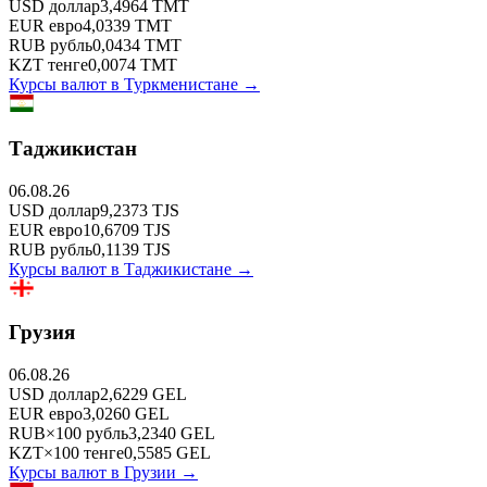
USD
доллар
3,4964
TMT
EUR
евро
4,0339
TMT
RUB
рубль
0,0434
TMT
KZT
тенге
0,0074
TMT
Курсы валют в
Туркменистане
→
Таджикистан
06.08.26
USD
доллар
9,2373
TJS
EUR
евро
10,6709
TJS
RUB
рубль
0,1139
TJS
Курсы валют в
Таджикистане
→
Грузия
06.08.26
USD
доллар
2,6229
GEL
EUR
евро
3,0260
GEL
RUB
×
100
рубль
3,2340
GEL
KZT
×
100
тенге
0,5585
GEL
Курсы валют в
Грузии
→