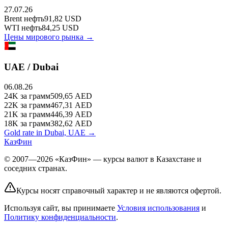
27.07.26
Brent
нефть
91,82
USD
WTI
нефть
84,25
USD
Цены мирового рынка →
UAE / Dubai
06.08.26
24K
за грамм
509,65
AED
22K
за грамм
467,31
AED
21K
за грамм
446,39
AED
18K
за грамм
382,62
AED
Gold rate in Dubai, UAE →
КазФин
© 2007—2026 «КазФин» — курсы валют в Казахстане и
соседних странах.
Курсы носят справочный характер и не являются офертой.
Используя сайт, вы принимаете
Условия использования
и
Политику конфиденциальности
.