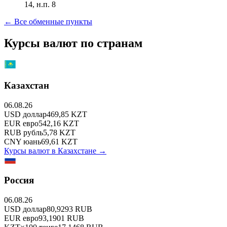
14, н.п. 8
← Все обменные пункты
Курсы валют по странам
Казахстан
06.08.26
USD
доллар
469,85
KZT
EUR
евро
542,16
KZT
RUB
рубль
5,78
KZT
CNY
юань
69,61
KZT
Курсы валют в
Казахстане
→
Россия
06.08.26
USD
доллар
80,9293
RUB
EUR
евро
93,1901
RUB