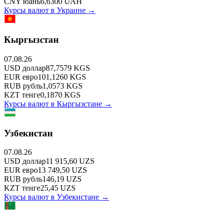
CNY
юань
6,6300
UAH
Курсы валют в
Украине
→
Кыргызстан
07.08.26
USD
доллар
87,7579
KGS
EUR
евро
101,1260
KGS
RUB
рубль
1,0573
KGS
KZT
тенге
0,1870
KGS
Курсы валют в
Кыргызстане
→
Узбекистан
07.08.26
USD
доллар
11 915,60
UZS
EUR
евро
13 749,50
UZS
RUB
рубль
146,19
UZS
KZT
тенге
25,45
UZS
Курсы валют в
Узбекистане
→