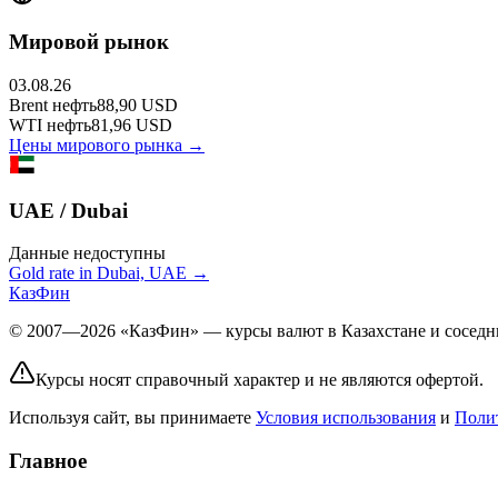
Мировой рынок
03.08.26
Brent
нефть
88,90
USD
WTI
нефть
81,96
USD
Цены мирового рынка →
UAE / Dubai
Данные недоступны
Gold rate in Dubai, UAE →
КазФин
© 2007—2026 «КазФин» — курсы валют в Казахстане и соседни
Курсы носят справочный характер и не являются офертой.
Используя сайт, вы принимаете
Условия использования
и
Поли
Главное