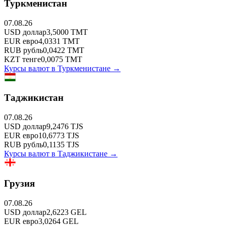
Туркменистан
07.08.26
USD
доллар
3,5000
TMT
EUR
евро
4,0331
TMT
RUB
рубль
0,0422
TMT
KZT
тенге
0,0075
TMT
Курсы валют в
Туркменистане
→
Таджикистан
07.08.26
USD
доллар
9,2476
TJS
EUR
евро
10,6773
TJS
RUB
рубль
0,1135
TJS
Курсы валют в
Таджикистане
→
Грузия
07.08.26
USD
доллар
2,6223
GEL
EUR
евро
3,0264
GEL