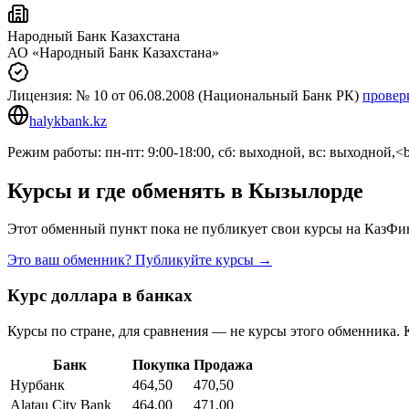
Народный Банк Казахстана
АО «Народный Банк Казахстана»
Лицензия:
№ 10
от 06.08.2008
(Национальный Банк РК)
провер
halykbank.kz
Режим работы: пн-пт: 9:00-18:00, сб: выходной, вс: выходной,<
Курсы и где обменять в
Кызылорде
Этот обменный пункт пока не публикует свои курсы на КазФин
Это ваш обменник? Публикуйте курсы →
Курс доллара в банках
Курсы по стране, для сравнения — не курсы этого обменника. 
Банк
Покупка
Продажа
Нурбанк
464,50
470,50
Alatau City Bank
464,00
471,00