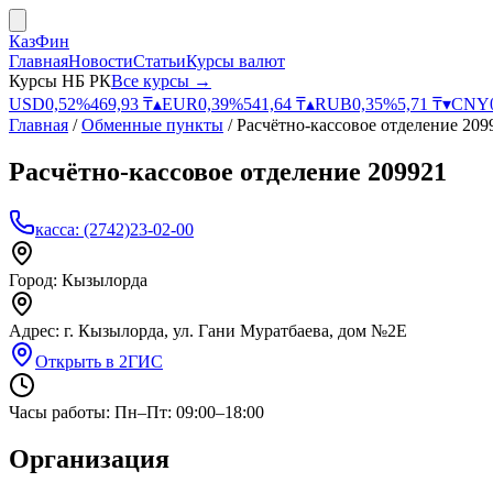
КазФин
Главная
Новости
Статьи
Курсы валют
Курсы НБ РК
Все курсы →
USD
0,52
%
469,93
₸
▴
EUR
0,39
%
541,64
₸
▴
RUB
0,35
%
5,71
₸
▾
CNY
Главная
/
Обменные пункты
/
Расчётно-кассовое отделение 209
Расчётно-кассовое отделение 209921
касса: (2742)23-02-00
Город:
Кызылорда
Адрес:
г. Кызылорда, ул. Гани Муратбаева, дом №2Е
Открыть в 2ГИС
Часы работы:
Пн–Пт: 09:00–18:00
Организация