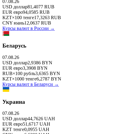
07.08.26
USD
доллар
81,4077
RUB
EUR
евро
94,0585
RUB
KZT
×
100
тенге
17,3263
RUB
CNY
юань
12,0637
RUB
Курсы валют в
России
→
Беларусь
07.08.26
USD
доллар
2,9386
BYN
EUR
евро
3,3908
BYN
RUB
×
100
рубль
3,6365
BYN
KZT
×
1000
тенге
6,2787
BYN
Курсы валют в
Беларуси
→
Украина
07.08.26
USD
доллар
44,7626
UAH
EUR
евро
51,6717
UAH
KZT
тенге
0,0955
UAH