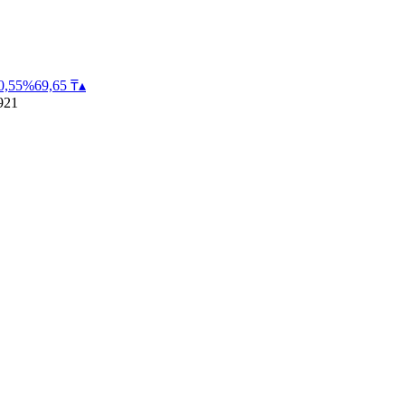
0,55
%
69,65
₸
▴
921