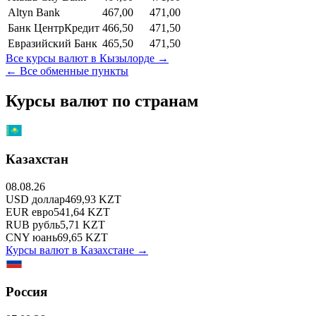
Altyn Bank
467,00
471,00
Банк ЦентрКредит
466,50
471,50
Евразийский Банк
465,50
471,50
Все курсы валют в
Кызылорде
→
← Все обменные пункты
Курсы валют по странам
Казахстан
08.08.26
USD
доллар
469,93
KZT
EUR
евро
541,64
KZT
RUB
рубль
5,71
KZT
CNY
юань
69,65
KZT
Курсы валют в
Казахстане
→
Россия