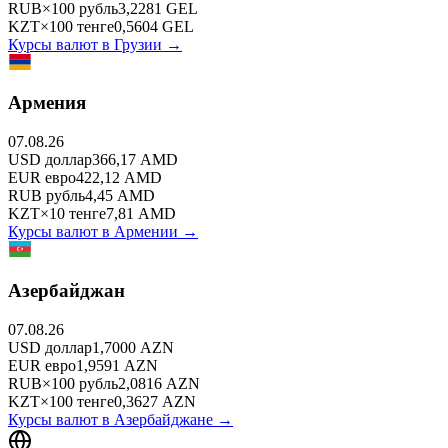
RUB
×
100
рубль
3,2281
GEL
KZT
×
100
тенге
0,5604
GEL
Курсы валют в
Грузии
→
Армения
07.08.26
USD
доллар
366,17
AMD
EUR
евро
422,12
AMD
RUB
рубль
4,45
AMD
KZT
×
10
тенге
7,81
AMD
Курсы валют в
Армении
→
Азербайджан
07.08.26
USD
доллар
1,7000
AZN
EUR
евро
1,9591
AZN
RUB
×
100
рубль
2,0816
AZN
KZT
×
100
тенге
0,3627
AZN
Курсы валют в
Азербайджане
→