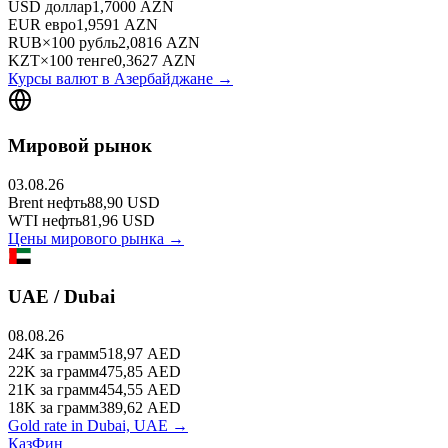
USD
доллар
1,7000
AZN
EUR
евро
1,9591
AZN
RUB
×
100
рубль
2,0816
AZN
KZT
×
100
тенге
0,3627
AZN
Курсы валют в
Азербайджане
→
Мировой рынок
03.08.26
Brent
нефть
88,90
USD
WTI
нефть
81,96
USD
Цены мирового рынка →
UAE / Dubai
08.08.26
24K
за грамм
518,97
AED
22K
за грамм
475,85
AED
21K
за грамм
454,55
AED
18K
за грамм
389,62
AED
Gold rate in Dubai, UAE →
КазФин