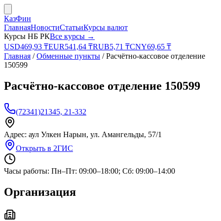
КазФин
Главная
Новости
Статьи
Курсы валют
Курсы НБ РК
Все курсы →
USD
469,93
₸
EUR
541,64
₸
RUB
5,71
₸
CNY
69,65
₸
Главная
/
Обменные пункты
/
Расчётно-кассовое отделение
150599
Расчётно-кассовое отделение 150599
(72341)21345, 21-332
Адрес:
аул Улкен Нарын, ул. Амангельды, 57/1
Открыть в 2ГИС
Часы работы:
Пн–Пт: 09:00–18:00; Сб: 09:00–14:00
Организация