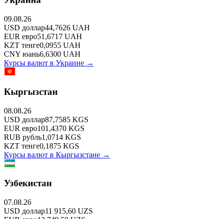
09.08.26
USD
доллар
44,7626
UAH
EUR
евро
51,6717
UAH
KZT
тенге
0,0955
UAH
CNY
юань
6,6300
UAH
Курсы валют в
Украине
→
Кыргызстан
08.08.26
USD
доллар
87,7585
KGS
EUR
евро
101,4370
KGS
RUB
рубль
1,0714
KGS
KZT
тенге
0,1875
KGS
Курсы валют в
Кыргызстане
→
Узбекистан
07.08.26
USD
доллар
11 915,60
UZS