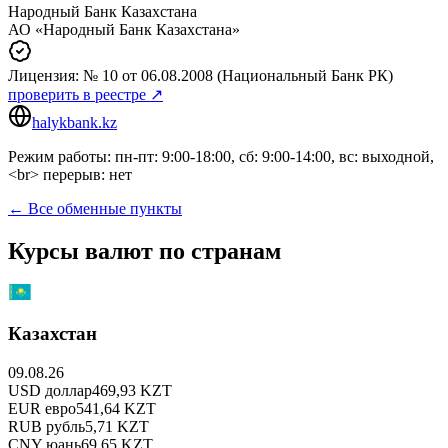
Народный Банк Казахстана
АО «Народный Банк Казахстана»
Лицензия:
№ 10
от 06.08.2008
(Национальный Банк РК)
проверить в реестре ↗
halykbank.kz
Режим работы: пн-пт: 9:00-18:00, сб: 9:00-14:00, вс: выходной,
<br> перерыв: нет
← Все обменные пункты
Курсы валют по странам
Казахстан
09.08.26
USD
доллар
469,93
KZT
EUR
евро
541,64
KZT
RUB
рубль
5,71
KZT
CNY
юань
69,65
KZT