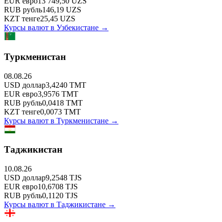
EUR
евро
13 749,50
UZS
RUB
рубль
146,19
UZS
KZT
тенге
25,45
UZS
Курсы валют в
Узбекистане
→
Туркменистан
08.08.26
USD
доллар
3,4240
TMT
EUR
евро
3,9576
TMT
RUB
рубль
0,0418
TMT
KZT
тенге
0,0073
TMT
Курсы валют в
Туркменистане
→
Таджикистан
10.08.26
USD
доллар
9,2548
TJS
EUR
евро
10,6708
TJS
RUB
рубль
0,1120
TJS
Курсы валют в
Таджикистане
→