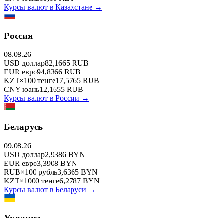
Курсы валют в
Казахстане
→
Россия
08.08.26
USD
доллар
82,1665
RUB
EUR
евро
94,8366
RUB
KZT
×
100
тенге
17,5765
RUB
CNY
юань
12,1655
RUB
Курсы валют в
России
→
Беларусь
09.08.26
USD
доллар
2,9386
BYN
EUR
евро
3,3908
BYN
RUB
×
100
рубль
3,6365
BYN
KZT
×
1000
тенге
6,2787
BYN
Курсы валют в
Беларуси
→
Украина