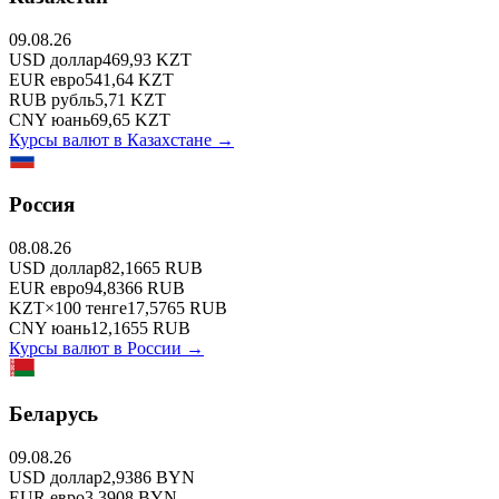
09.08.26
USD
доллар
469,93
KZT
EUR
евро
541,64
KZT
RUB
рубль
5,71
KZT
CNY
юань
69,65
KZT
Курсы валют в
Казахстане
→
Россия
08.08.26
USD
доллар
82,1665
RUB
EUR
евро
94,8366
RUB
KZT
×
100
тенге
17,5765
RUB
CNY
юань
12,1655
RUB
Курсы валют в
России
→
Беларусь
09.08.26
USD
доллар
2,9386
BYN
EUR
евро
3,3908
BYN