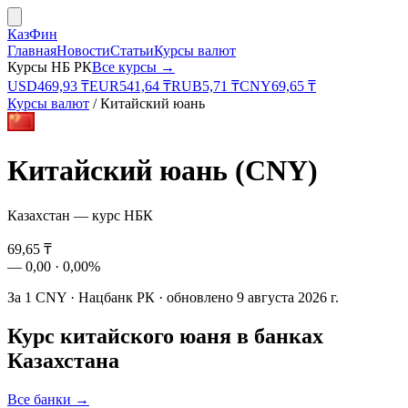
КазФин
Главная
Новости
Статьи
Курсы валют
Курсы НБ РК
Все курсы →
USD
469,93
₸
EUR
541,64
₸
RUB
5,71
₸
CNY
69,65
₸
Курсы валют
/
Китайский юань
Китайский юань
(
CNY
)
Казахстан — курс НБК
69,65
₸
—
0,00
·
0,00%
За
1
CNY
·
Нацбанк РК
· обновлено
9 августа 2026 г.
Курс
китайского юаня
в банках
Казахстана
Все банки →