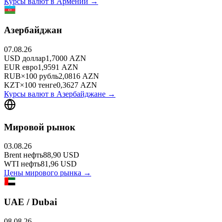
Курсы валют в
Армении
→
Азербайджан
07.08.26
USD
доллар
1,7000
AZN
EUR
евро
1,9591
AZN
RUB
×
100
рубль
2,0816
AZN
KZT
×
100
тенге
0,3627
AZN
Курсы валют в
Азербайджане
→
Мировой рынок
03.08.26
Brent
нефть
88,90
USD
WTI
нефть
81,96
USD
Цены мирового рынка →
UAE / Dubai
08.08.26