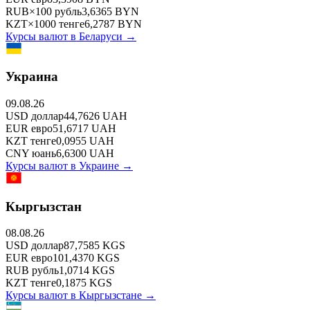
RUB
×
100
рубль
3,6365
BYN
KZT
×
1000
тенге
6,2787
BYN
Курсы валют в
Беларуси
→
Украина
09.08.26
USD
доллар
44,7626
UAH
EUR
евро
51,6717
UAH
KZT
тенге
0,0955
UAH
CNY
юань
6,6300
UAH
Курсы валют в
Украине
→
Кыргызстан
08.08.26
USD
доллар
87,7585
KGS
EUR
евро
101,4370
KGS
RUB
рубль
1,0714
KGS
KZT
тенге
0,1875
KGS
Курсы валют в
Кыргызстане
→