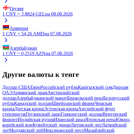
Грузия
1
CNY
=
3,8824
GEL
на
08.08.2026
Армения
1
CNY
=
54,26
AMD
на
07.08.2026
Азербайджан
1
CNY
=
0,2519
AZN
на
07.08.2026
Другие валюты к тенге
Доллар США
Евро
Российский рубль
Кыргызский сом
Дирхам
ОАЭ
Армянский драм
Австралийский
доллар
Азербайджанский манат
Бразильский реал
Белорусский
рубль
Канадский доллар
Швейцарский франк
Чешская
крона
Датская крона
Эстонская крона
Английский фунт
стерлингов
Грузинский лари
Гонконгский доллар
Венгерский
форинт
Индийская рупия
Иранский риал
Японская иена
Южно-
корейский вон
Кувейтский динар
Литовский лит
Латвийский
лат
Молдавский лей
Мексиканский песо
Малайзийский