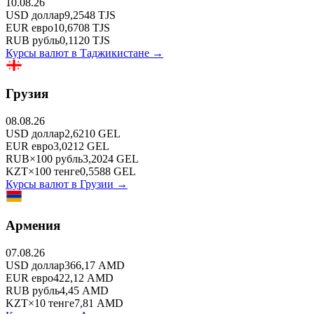
10.08.26
USD
доллар
9,2548
TJS
EUR
евро
10,6708
TJS
RUB
рубль
0,1120
TJS
Курсы валют в
Таджикистане
→
Грузия
08.08.26
USD
доллар
2,6210
GEL
EUR
евро
3,0212
GEL
RUB
×
100
рубль
3,2024
GEL
KZT
×
100
тенге
0,5588
GEL
Курсы валют в
Грузии
→
Армения
07.08.26
USD
доллар
366,17
AMD
EUR
евро
422,12
AMD
RUB
рубль
4,45
AMD
KZT
×
10
тенге
7,81
AMD