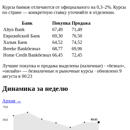
Курсы банков отличаются от официального на 0,3–2%. Курсы
по стране — конкретную ставку уточняйте в отделении.
Банк
Покупка
Продажа
Altyn Bank
67,49
71,49
Евразийский Банк
69,30
76,50
Халык Банк
64,52
74,52
Bereke Bank
безнал
68,77
69,96
Home Credit Bank
безнал
66,45
72,45
Лучшие покупка и продажа выделены (наличные)
· «безнал»,
«онлайн» — безналичные и рыночные курсы
· обновлено 9
августа в 00:23
Динамика за неделю
Архив →
70,8
69,65
69,8