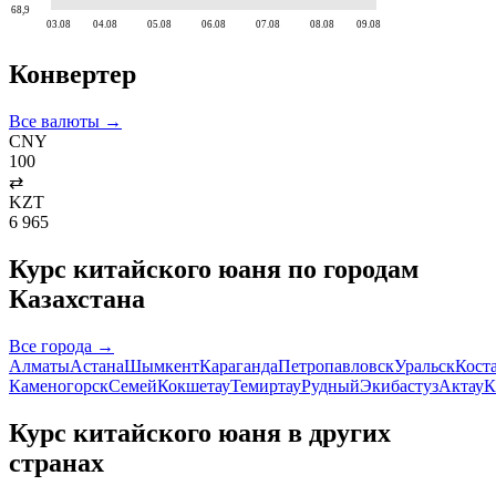
68,9
03.08
04.08
05.08
06.08
07.08
08.08
09.08
Конвертер
Все валюты →
CNY
100
⇄
KZT
6 965
Курс
китайского юаня
по городам
Казахстана
Все города →
Алматы
Астана
Шымкент
Караганда
Петропавловск
Уральск
Кост
Каменогорск
Семей
Кокшетау
Темиртау
Рудный
Экибастуз
Актау
К
Курс
китайского юаня
в других
странах