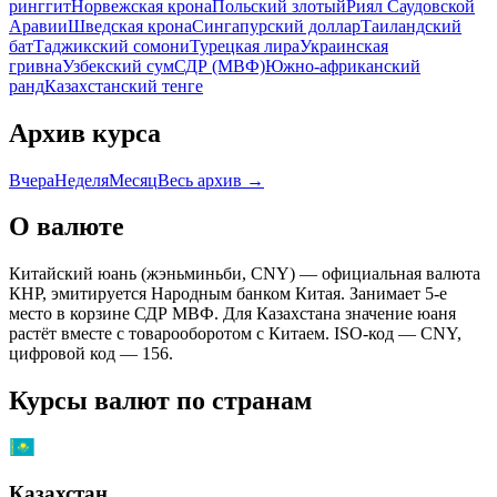
ринггит
Норвежская крона
Польский злотый
Риял Саудовской
Аравии
Шведская крона
Сингапурский доллар
Таиландский
бат
Таджикский сомони
Турецкая лира
Украинская
гривна
Узбекский сум
СДР (МВФ)
Южно-африканский
ранд
Казахстанский тенге
Архив курса
Вчера
Неделя
Месяц
Весь архив →
О валюте
Китайский юань (жэньминьби, CNY) — официальная валюта
КНР, эмитируется Народным банком Китая. Занимает 5-е
место в корзине СДР МВФ. Для Казахстана значение юаня
растёт вместе с товарооборотом с Китаем. ISO-код — CNY,
цифровой код — 156.
Курсы валют по странам
Казахстан