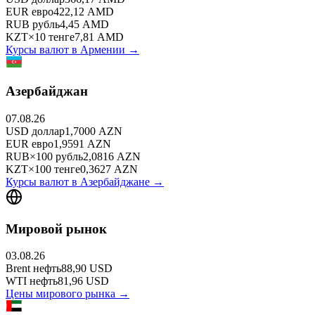
EUR
евро
422,12
AMD
RUB
рубль
4,45
AMD
KZT
×
10
тенге
7,81
AMD
Курсы валют в
Армении
→
Азербайджан
07.08.26
USD
доллар
1,7000
AZN
EUR
евро
1,9591
AZN
RUB
×
100
рубль
2,0816
AZN
KZT
×
100
тенге
0,3627
AZN
Курсы валют в
Азербайджане
→
Мировой рынок
03.08.26
Brent
нефть
88,90
USD
WTI
нефть
81,96
USD
Цены мирового рынка →