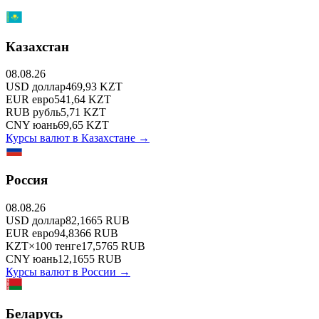
Казахстан
08.08.26
USD
доллар
469,93
KZT
EUR
евро
541,64
KZT
RUB
рубль
5,71
KZT
CNY
юань
69,65
KZT
Курсы валют в
Казахстане
→
Россия
08.08.26
USD
доллар
82,1665
RUB
EUR
евро
94,8366
RUB
KZT
×
100
тенге
17,5765
RUB
CNY
юань
12,1655
RUB
Курсы валют в
России
→
Беларусь