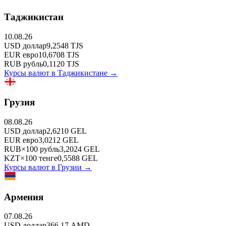
Таджикистан
10.08.26
USD
доллар
9,2548
TJS
EUR
евро
10,6708
TJS
RUB
рубль
0,1120
TJS
Курсы валют в
Таджикистане
→
Грузия
08.08.26
USD
доллар
2,6210
GEL
EUR
евро
3,0212
GEL
RUB
×
100
рубль
3,2024
GEL
KZT
×
100
тенге
0,5588
GEL
Курсы валют в
Грузии
→
Армения
07.08.26
USD
доллар
366,17
AMD