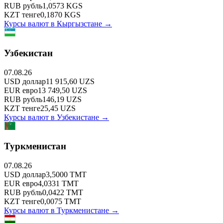
RUB
рубль
1,0573
KGS
KZT
тенге
0,1870
KGS
Курсы валют в
Кыргызстане
→
Узбекистан
07.08.26
USD
доллар
11 915,60
UZS
EUR
евро
13 749,50
UZS
RUB
рубль
146,19
UZS
KZT
тенге
25,45
UZS
Курсы валют в
Узбекистане
→
Туркменистан
07.08.26
USD
доллар
3,5000
TMT
EUR
евро
4,0331
TMT
RUB
рубль
0,0422
TMT
KZT
тенге
0,0075
TMT
Курсы валют в
Туркменистане
→