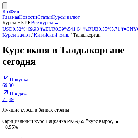
КазФин
Главная
Новости
Статьи
Курсы валют
Курсы НБ РК
Все курсы →
USD
0,52
%
469,93
₸
▴
EUR
0,39
%
541,64
₸
▴
RUB
0,35
%
5,71
₸
▾
CNY
Курсы валют
/
Китайский юань
/
Талдыкорган
Курс
юаня
в
Талдыкоргане
сегодня
Покупка
69,30
Продажа
71,49
Лучшие курсы в банках страны
Официальный курс
Нацбанка РК
69,65
₸
курс вырос
,
▲
+0,55%