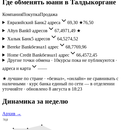
Где обменять
юани
в
Талдыкоргане
Компания
Покупка
Продажа
Евразийский Банк
2
адреса
69,30
★
76,50
Altyn Bank
0
адресов
67,49
71,49
★
Халык Банк
5
адресов
64,52
74,52
Bereke Bank
безнал
1
адрес
68,77
69,96
Home Credit Bank
безнал
1
адрес
66,45
72,45
Другие точки обмена ·
10
курсы пока не публикуются ·
адреса и карта
—
—
★ лучшие по стране
· «безнал», «онлайн» не сравнивать с
наличными
· курс банка единый по сети — в отделении
уточняйте
· обновлено 8 августа в 18:23
Динамика за неделю
Архив →
70,8