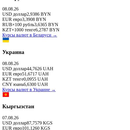
08.08.26
USD
доллар
2,9386
BYN
EUR
евро
3,3908
BYN
RUB
×
100
рубль
3,6365
BYN
KZT
×
1000
тенге
6,2787
BYN
Курсы валют в
Беларуси
→
Украина
08.08.26
USD
доллар
44,7626
UAH
EUR
евро
51,6717
UAH
KZT
тенге
0,0955
UAH
CNY
юань
6,6300
UAH
Курсы валют в
Украине
→
Кыргызстан
07.08.26
USD
доллар
87,7579
KGS
EUR
евро
101,1260
KGS