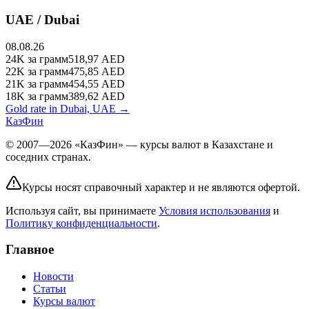
UAE / Dubai
08.08.26
24K
за грамм
518,97
AED
22K
за грамм
475,85
AED
21K
за грамм
454,55
AED
18K
за грамм
389,62
AED
Gold rate in Dubai, UAE →
КазФин
© 2007—2026 «КазФин» — курсы валют в Казахстане и
соседних странах.
Курсы носят справочный характер и не являются офертой.
Используя сайт, вы принимаете
Условия использования
и
Политику конфиденциальности
.
Главное
Новости
Статьи
Курсы валют