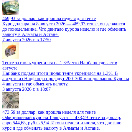
469,93 за доллар: как прошла неделя для тенге
Курс доллара на 8 августа 2026 — 469,93 тенге, он держится
до понедельника. Что двигало курс за неделю и где обменять
валюту в Алматы и Астане.
7 августа 2026 г. в 17:50
Тенге за июль укрепился на 1,3%: что Нацбанк сделает в
августе
Нацбанк подвел итоги июля: тенге укрепился на 1,3%. В
августе из Нацфонда продадут 200–300 млн долларов. Курс на
4 августа и где обменять валюту.
3 августа 2026 г. в 18:07
473,59 за доллар: как прошла неделя для тенге
Официальный курс на 1 августа — 473,59 тенге за доллар,
евро 544,68, рубль 5,94. Итоги недели и июля, что двигало
курс и где обменять валюту в Алматы и Астане.