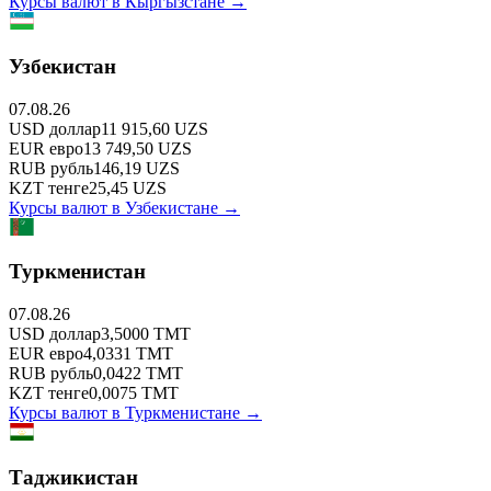
Курсы валют в
Кыргызстане
→
Узбекистан
07.08.26
USD
доллар
11 915,60
UZS
EUR
евро
13 749,50
UZS
RUB
рубль
146,19
UZS
KZT
тенге
25,45
UZS
Курсы валют в
Узбекистане
→
Туркменистан
07.08.26
USD
доллар
3,5000
TMT
EUR
евро
4,0331
TMT
RUB
рубль
0,0422
TMT
KZT
тенге
0,0075
TMT
Курсы валют в
Туркменистане
→
Таджикистан