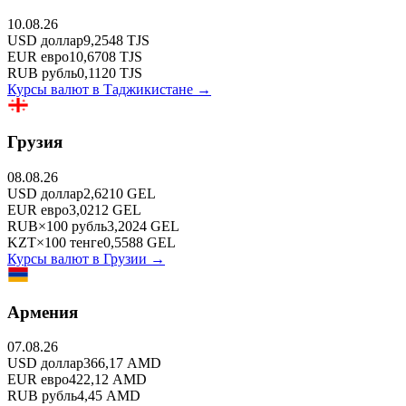
10.08.26
USD
доллар
9,2548
TJS
EUR
евро
10,6708
TJS
RUB
рубль
0,1120
TJS
Курсы валют в
Таджикистане
→
Грузия
08.08.26
USD
доллар
2,6210
GEL
EUR
евро
3,0212
GEL
RUB
×
100
рубль
3,2024
GEL
KZT
×
100
тенге
0,5588
GEL
Курсы валют в
Грузии
→
Армения
07.08.26
USD
доллар
366,17
AMD
EUR
евро
422,12
AMD
RUB
рубль
4,45
AMD