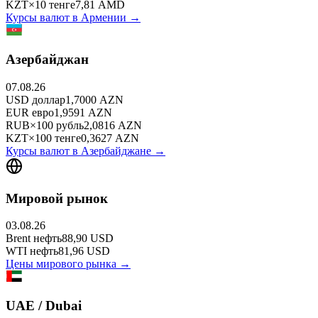
KZT
×
10
тенге
7,81
AMD
Курсы валют в
Армении
→
Азербайджан
07.08.26
USD
доллар
1,7000
AZN
EUR
евро
1,9591
AZN
RUB
×
100
рубль
2,0816
AZN
KZT
×
100
тенге
0,3627
AZN
Курсы валют в
Азербайджане
→
Мировой рынок
03.08.26
Brent
нефть
88,90
USD
WTI
нефть
81,96
USD
Цены мирового рынка →
UAE / Dubai