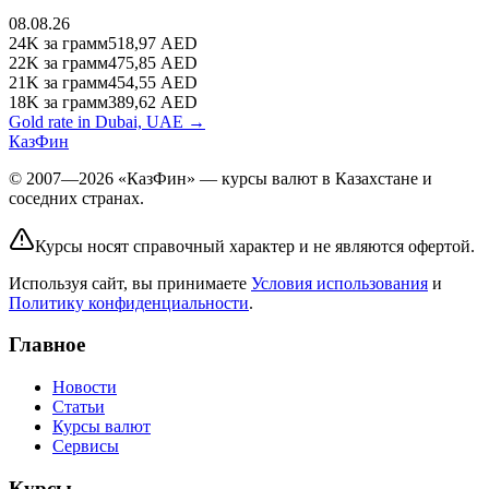
08.08.26
24K
за грамм
518,97
AED
22K
за грамм
475,85
AED
21K
за грамм
454,55
AED
18K
за грамм
389,62
AED
Gold rate in Dubai, UAE →
КазФин
© 2007—2026 «КазФин» — курсы валют в Казахстане и
соседних странах.
Курсы носят справочный характер и не являются офертой.
Используя сайт, вы принимаете
Условия использования
и
Политику конфиденциальности
.
Главное
Новости
Статьи
Курсы валют
Сервисы
Курсы