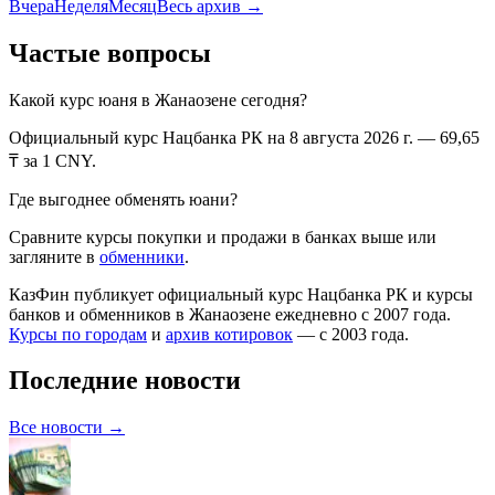
Вчера
Неделя
Месяц
Весь архив →
Частые вопросы
Какой курс
юаня
в
Жанаозене
сегодня?
Официальный курс Нацбанка РК
на 8 августа 2026 г.
—
69,65
₸ за 1
CNY
.
Где выгоднее обменять
юани
?
Сравните курсы покупки и продажи в банках выше или
загляните в
обменники
.
КазФин публикует официальный курс Нацбанка РК и курсы
банков и обменников в
Жанаозене
ежедневно с 2007 года.
Курсы по городам
и
архив котировок
— с 2003 года.
Последние новости
Все новости →