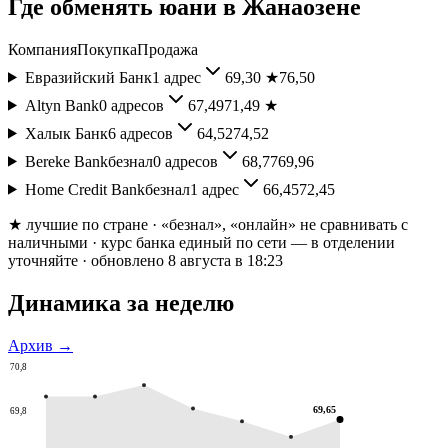
Где обменять
юани
в
Жанаозене
Компания
Покупка
Продажа
Евразийский Банк
1
адрес
69,30
★
76,50
Altyn Bank
0
адресов
67,49
71,49
★
Халык Банк
6
адресов
64,52
74,52
Bereke Bank
безнал
0
адресов
68,77
69,96
Home Credit Bank
безнал
1
адрес
66,45
72,45
★ лучшие по стране
· «безнал», «онлайн» не сравнивать с
наличными
· курс банка единый по сети — в отделении
уточняйте
· обновлено 8 августа в 18:23
Динамика за неделю
Архив →
70,8
69,65
69,8