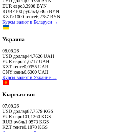
USD
доллар
2,9386
BYN
EUR
евро
3,3908
BYN
RUB
×
100
рубль
3,6365
BYN
KZT
×
1000
тенге
6,2787
BYN
Курсы валют в
Беларуси
→
Украина
08.08.26
USD
доллар
44,7626
UAH
EUR
евро
51,6717
UAH
KZT
тенге
0,0955
UAH
CNY
юань
6,6300
UAH
Курсы валют в
Украине
→
Кыргызстан
07.08.26
USD
доллар
87,7579
KGS
EUR
евро
101,1260
KGS
RUB
рубль
1,0573
KGS
KZT
тенге
0,1870
KGS