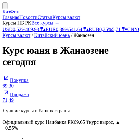
КазФин
Главная
Новости
Статьи
Курсы валют
Курсы НБ РК
Все курсы →
USD
0,52
%
469,93
₸
▴
EUR
0,39
%
541,64
₸
▴
RUB
0,35
%
5,71
₸
▾
CNY
Курсы валют
/
Китайский юань
/
Жанаозен
Курс
юаня
в
Жанаозене
сегодня
Покупка
69,30
Продажа
71,49
Лучшие курсы в банках страны
Официальный курс
Нацбанка РК
69,65
₸
курс вырос
,
▲
+0,55%