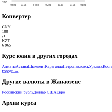
68,9
02.08
03.08
04.08
05.08
06.08
07.08
08.08
Конвертер
CNY
100
⇄
KZT
6 965
Курс
юаня
в других городах
Алматы
Астана
Шымкент
Караганда
Петропавловск
Уральск
Кост
города →
Другие валюты в
Жанаозене
Российский рубль
Доллар США
Евро
Архив курса