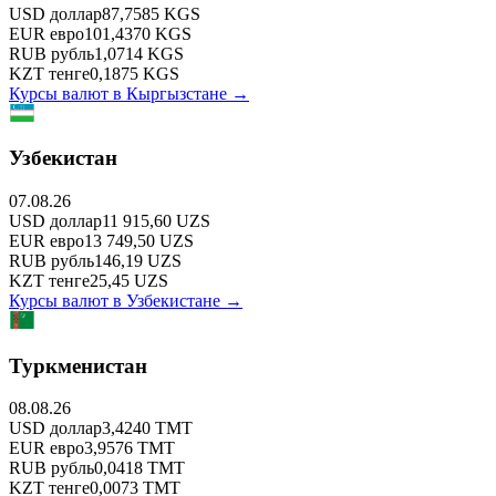
USD
доллар
87,7585
KGS
EUR
евро
101,4370
KGS
RUB
рубль
1,0714
KGS
KZT
тенге
0,1875
KGS
Курсы валют в
Кыргызстане
→
Узбекистан
07.08.26
USD
доллар
11 915,60
UZS
EUR
евро
13 749,50
UZS
RUB
рубль
146,19
UZS
KZT
тенге
25,45
UZS
Курсы валют в
Узбекистане
→
Туркменистан
08.08.26
USD
доллар
3,4240
TMT
EUR
евро
3,9576
TMT
RUB
рубль
0,0418
TMT
KZT
тенге
0,0073
TMT