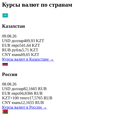
Курсы валют по странам
Казахстан
09.08.26
USD
доллар
469,93
KZT
EUR
евро
541,64
KZT
RUB
рубль
5,71
KZT
CNY
юань
69,65
KZT
Курсы валют в
Казахстане
→
Россия
08.08.26
USD
доллар
82,1665
RUB
EUR
евро
94,8366
RUB
KZT
×
100
тенге
17,5765
RUB
CNY
юань
12,1655
RUB
Курсы валют в
России
→