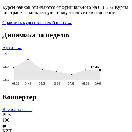
Курсы банков отличаются от официального на 0,3–2%. Курсы
по стране — конкретную ставку уточняйте в отделении.
Сравнить курсы во всех банках →
Динамика за неделю
Архив →
127,9
126,4
126,05
124,9
03.08
04.08
05.08
06.08
07.08
08.08
09.08
Конвертер
Все валюты →
PLN
100
⇄
KZT