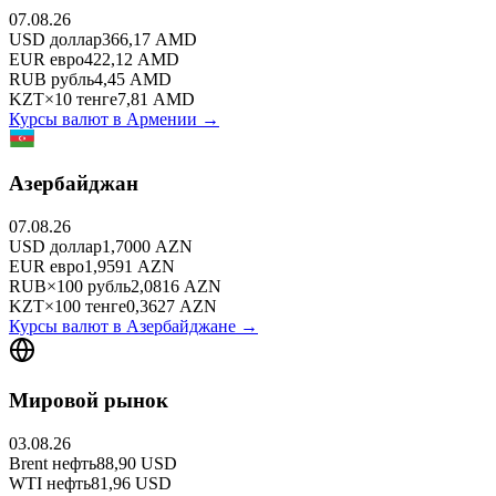
07.08.26
USD
доллар
366,17
AMD
EUR
евро
422,12
AMD
RUB
рубль
4,45
AMD
KZT
×
10
тенге
7,81
AMD
Курсы валют в
Армении
→
Азербайджан
07.08.26
USD
доллар
1,7000
AZN
EUR
евро
1,9591
AZN
RUB
×
100
рубль
2,0816
AZN
KZT
×
100
тенге
0,3627
AZN
Курсы валют в
Азербайджане
→
Мировой рынок
03.08.26
Brent
нефть
88,90
USD
WTI
нефть
81,96
USD