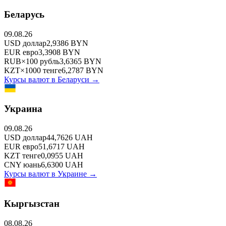
Беларусь
09.08.26
USD
доллар
2,9386
BYN
EUR
евро
3,3908
BYN
RUB
×
100
рубль
3,6365
BYN
KZT
×
1000
тенге
6,2787
BYN
Курсы валют в
Беларуси
→
Украина
09.08.26
USD
доллар
44,7626
UAH
EUR
евро
51,6717
UAH
KZT
тенге
0,0955
UAH
CNY
юань
6,6300
UAH
Курсы валют в
Украине
→
Кыргызстан
08.08.26