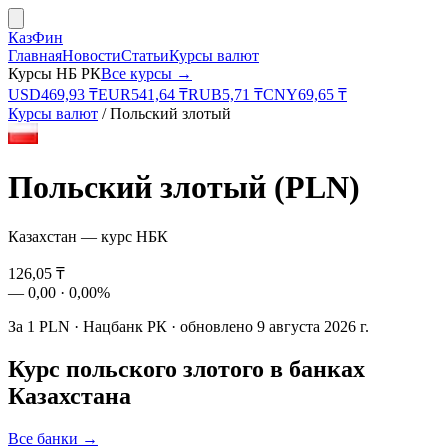
КазФин
Главная
Новости
Статьи
Курсы валют
Курсы НБ РК
Все курсы →
USD
469,93
₸
EUR
541,64
₸
RUB
5,71
₸
CNY
69,65
₸
Курсы валют
/
Польский злотый
Польский злотый
(
PLN
)
Казахстан — курс НБК
126,05
₸
—
0,00
·
0,00%
За
1
PLN
·
Нацбанк РК
· обновлено
9 августа 2026 г.
Курс
польского злотого
в банках
Казахстана
Все банки →