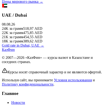
Цены мирового рынка →
UAE / Dubai
08.08.26
24K
за грамм
518,97
AED
22K
за грамм
475,85
AED
21K
за грамм
454,55
AED
18K
за грамм
389,62
AED
Gold rate in Dubai, UAE →
КазФин
© 2007—2026 «КазФин» — курсы валют в Казахстане и
соседних странах.
Курсы носят справочный характер и не являются офертой.
Используя сайт, вы принимаете
Условия использования
и
Политику конфиденциальности
.
Главное
Новости