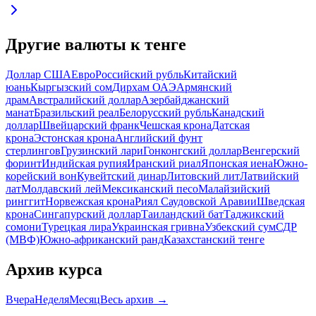
Другие валюты к тенге
Доллар США
Евро
Российский рубль
Китайский
юань
Кыргызский сом
Дирхам ОАЭ
Армянский
драм
Австралийский доллар
Азербайджанский
манат
Бразильский реал
Белорусский рубль
Канадский
доллар
Швейцарский франк
Чешская крона
Датская
крона
Эстонская крона
Английский фунт
стерлингов
Грузинский лари
Гонконгский доллар
Венгерский
форинт
Индийская рупия
Иранский риал
Японская иена
Южно-
корейский вон
Кувейтский динар
Литовский лит
Латвийский
лат
Молдавский лей
Мексиканский песо
Малайзийский
ринггит
Норвежская крона
Риял Саудовской Аравии
Шведская
крона
Сингапурский доллар
Таиландский бат
Таджикский
сомони
Турецкая лира
Украинская гривна
Узбекский сум
СДР
(МВФ)
Южно-африканский ранд
Казахстанский тенге
Архив курса
Вчера
Неделя
Месяц
Весь архив →