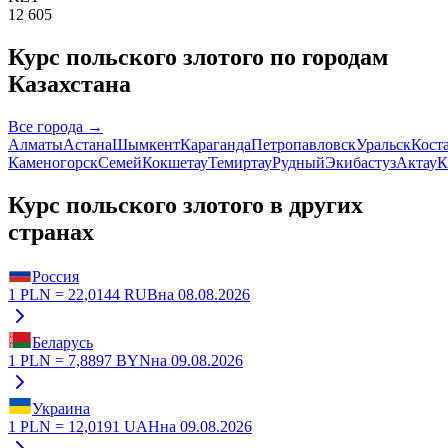
12 605
Курс
польского злотого
по городам
Казахстана
Все города →
Алматы
Астана
Шымкент
Караганда
Петропавловск
Уральск
Кост
Каменогорск
Семей
Кокшетау
Темиртау
Рудный
Экибастуз
Актау
К
Курс
польского злотого
в других
странах
Россия
1
PLN
=
22,0144
RUB
на
08.08.2026
Беларусь
1
PLN
=
7,8897
BYN
на
09.08.2026
Украина
1
PLN
=
12,0191
UAH
на
09.08.2026